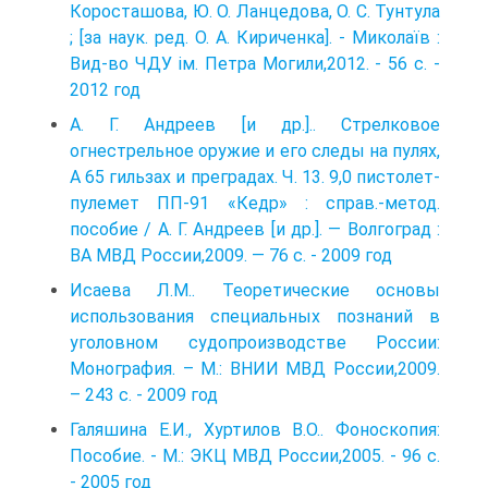
Коросташова, Ю. О. Ланцедова, О. С. Тунтула
; [за наук. ред. О. А. Кириченка]. - Миколаїв :
Вид-во ЧДУ ім. Петра Могили,2012. - 56 с. -
2012 год
А. Г. Андреев [и др.].. Стрелковое
огнестрельное оружие и его следы на пулях,
А 65 гильзах и преградах. Ч. 13. 9,0 пистолет-
пулемет ПП-91 «Кедр» : справ.-метод.
пособие / А. Г. Андреев [и др.]. — Волгоград :
ВА МВД России,2009. — 76 с. - 2009 год
Исаева Л.М.. Теоретические основы
использования специальных познаний в
уголовном судопроизводстве России:
Монография. – М.: ВНИИ МВД России,2009.
– 243 с. - 2009 год
Галяшина Е.И., Хуртилов В.О.. Фоноскопия:
Пособие. - М.: ЭКЦ МВД России,2005. - 96 с.
- 2005 год