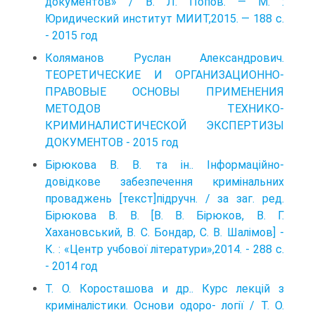
документов» / В. Л. Попов. — М. :
Юридический институт МИИТ,2015. — 188 с.
- 2015 год
Коляманов Руслан Александрович.
ТЕОРЕТИЧЕСКИЕ И ОРГАНИЗАЦИОННО-
ПРАВОВЫЕ ОСНОВЫ ПРИМЕНЕНИЯ
МЕТОДОВ ТЕХНИКО-
КРИМИНАЛИСТИЧЕСКОЙ ЭКСПЕРТИЗЫ
ДОКУМЕНТОВ - 2015 год
Бірюкова В. В. та ін.. Інформаційно-
довідкове забезпечення кримінальних
проваджень [текст]підручн. / за заг. ред.
Бірюкова В. В. [В. В. Бірюков, В. Г.
Хахановський, В. С. Бондар, С. В. Шалімов] -
К. : «Центр учбової літератури»,2014. - 288 с.
- 2014 год
Т. О. Коросташова и др.. Курс лекцій з
криміналістики. Основи одоро- логії / Т. О.