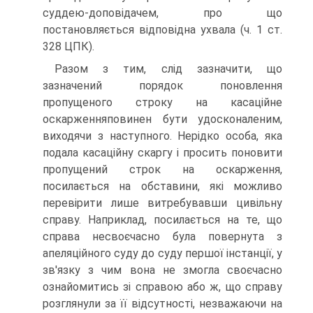
суддею-доповідачем, про що
постановляється відповідна ухвала (ч. 1 ст.
328 ЦПК).
Разом з тим, слід зазначити, що
зазначений порядок поновлення
пропущеного строку на касаційне
оскарженняповинен бути удосконаленим,
виходячи з наступного. Нерідко особа, яка
подала касаційну скаргу і просить поновити
пропущений строк на оскарження,
посилається на обставини, які можливо
перевірити лише витребувавши цивільну
справу. Наприклад, посилається на те, що
справа несвоєчасно була повернута з
апеляційного суду до суду першої інстанції, у
зв'язку з чим вона не змогла своєчасно
ознайомитись зі справою або ж, що справу
розглянули за її відсутності, незважаючи на