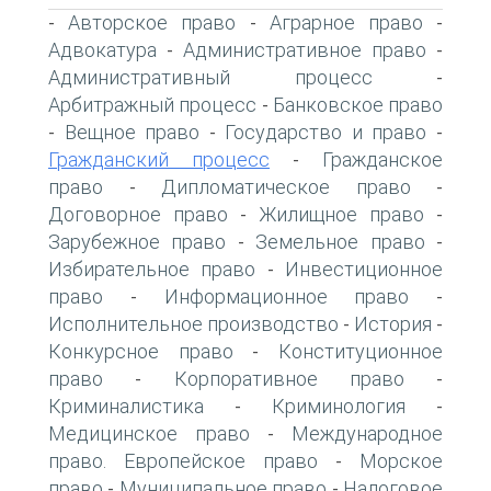
Авторское право
Аграрное право
-
-
-
Адвокатура
Административное право
-
-
Административный процесс
-
Арбитражный процесс
Банковское право
-
Вещное право
Государство и право
-
-
-
Гражданский процесс
Гражданское
-
право
Дипломатическое право
-
-
Договорное право
Жилищное право
-
-
Зарубежное право
Земельное право
-
-
Избирательное право
Инвестиционное
-
право
Информационное право
-
-
Исполнительное производство
История
-
-
Конкурсное право
Конституционное
-
право
Корпоративное право
-
-
Криминалистика
Криминология
-
-
Медицинское право
Международное
-
право. Европейское право
Морское
-
право
Муниципальное право
Налоговое
-
-