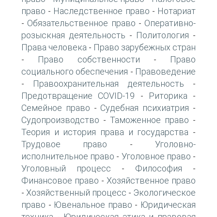
право
Наследственное право
Нотариат
-
-
Обязательственное право
Оперативно-
-
-
розыскная деятельность
Политология
-
-
Права человека
Право зарубежных стран
-
Право собственности
Право
-
-
социального обеспечения
Правоведение
-
Правоохранительная деятельность
-
-
Предотвращение COVID-19
Риторика
-
-
Семейное право
Судебная психиатрия
-
-
Судопроизводство
Таможенное право
-
-
Теория и история права и государства
-
Трудовое право
Уголовно-
-
исполнительное право
Уголовное право
-
-
Уголовный процесс
Философия
-
-
Финансовое право
Хозяйственное право
-
Хозяйственный процесс
Экологическое
-
-
право
Ювенальное право
Юридическая
-
-
техника
Юридическая этика и правовая