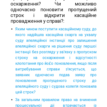
оскарження? Чи можливо
одночасно поновити пропущений
строк і відкрити касаційне
провадження у справі?:
Яким чином поступити касаційному суду, до
якого надійшла касаційна скарга на ухвалу
суду апеляційної інстанції про залишення
апеляційної скарги на рішення суду першої
інстанції без розгляду у зв'язку з пропуском
строку на оскарження і відсутності
клопотання про йо£о поновлення, якщо після
витребування справи з'ясується, що
заявник одночасно подав заяву про
поновлення пропущеного строку до
апеляційного суду і судова колегія поновила
цей строк?
За загальним правилом право на вчинення
процесуальної дії втрачається із