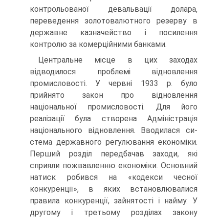
контрольованої девальвації долара,
переведення золотовалютного резерву в
державне казначейство і посилення
контролю за комер­ційними банками.
Центральне місце в цих заходах
відводилося проблемі віднов­лення
промисловості. У червні 1933 р. було
прийнято закон про відновлення
національної промисловості. Для його
реалізації була створена Адміністрація
національного відновлення. Вводилася си­
стема державного регулювання економіки.
Перший розділ передба­чав заходи, які
сприяли пожвавленню економіки. Основний
натиск робився на «кодекси чесної
конкуренції», в яких встановлювалися
правила конкуренції, зайнятості і найму. У
другому і третьому роз­ділах закону