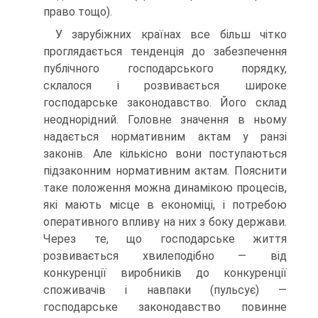
право тощо).
У зарубіжних країнах все більш чітко
проглядається тенденція до забезпечення
публічного господарського порядку,
склалося і розвивається широке
господарське законодавство. Його склад
не­однорідний. Головне значення в ньому
надається нормативним ак­там у ранзі
законів. Але кількісно вони поступаються
підзаконним нормативним актам. Пояснити
таке положення можна динамікою процесів,
які мають місце в економіці, і потребою
оперативного впливу на них з боку держави.
Через те, що господарське життя
розвивається хвилеподібно — від
конкуренції виробників до конку­ренції
споживачів і навпаки (пульсує) —
господарське законодавство повинне