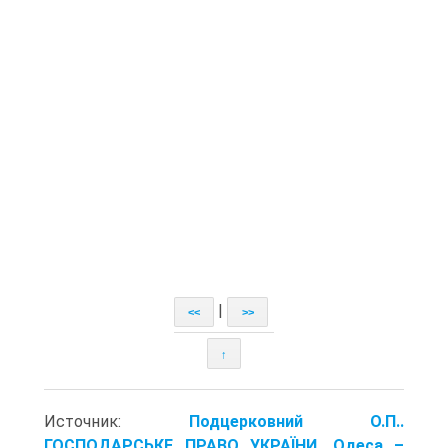
|
<<
>>
↑
Источник:
Подцерковний О.П..
ГОСПОДАРСЬКЕ ПРАВО УКРАЇНИ. Одеса –