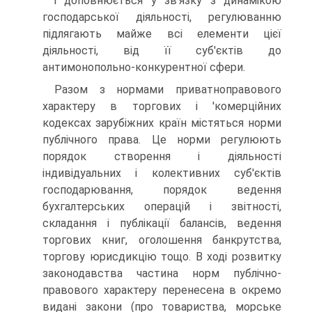
і доповнюється у зв'язку з динамікою
господарської діяльності, регулюванню
підлягають майже всі елементи цієї
діяльності, від її суб'єктів до
антимонопольно-конкурентної сфери.
Разом з нормами приватноправового
характеру в торгових і 'комерційних
кодексах зарубіжних країн містяться норми
публіч­ного права. Це норми регулюють
порядок створення і діяльності
індивідуальних і колективних суб'єктів
господарювання, порядок ведення
бухгалтерських операцій і звітності,
складання і публікації балансів, ведення
торгових книг, оголошення банкрутства,
торгову юрисдикцію тощо. В ході розвитку
законодавства частина норм публічно-
правового характеру перенесена в окремо
видані закони (про товариства, морське