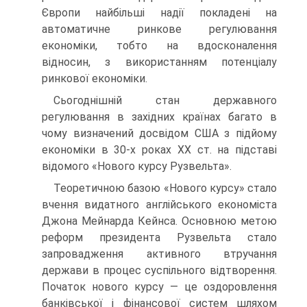
Європи найбільші надії покладені на
автоматичне ринкове регулювання
економіки, тобто на вдосконалення
відносин, з використанням потенціалу
ринкової економіки.
Сьогоднішній стан державного
регулювання в західних країнах багато в
чому визначений досвідом США з підйому
економіки в 30-х роках XX ст. на підставі
відомого «Нового курсу Рузвельта».
Теоретичною базою «Нового курсу» стало
вчення видатного ан­глійського економіста
Джона Мейнарда Кейнса. Основною метою
реформ президента Рузвельта стало
запровадження активного втру­чання
держави в процес суспільного відтворення.
Початок нового курсу — це оздоровлення
банківської і фінансової систем шляхом