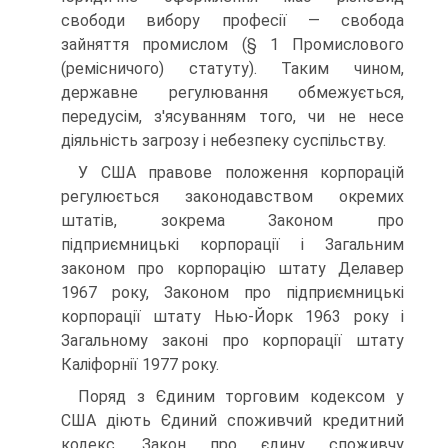
свободи вибору професії — свобода
зайняття промислом (§ 1 Промислового
(ремісничого) статуту). Таким чином,
державне регулювання обмежується,
передусім, з'ясуванням того, чи не несе
діяльність загрозу і небезпеку суспільству.
У США правове положення корпорацій
регулюється законодав­ством окремих
штатів, зокрема Законом про
підприємницькі корпо­рації і Загальним
законом про корпорацію штату Делавер
1967 року, Законом про підприємницькі
корпорації штату Нью-Йорк 1963 року і
Загальному законі про корпорації штату
Каліфорнії 1977 року.
Поряд з Єдиним торговим кодексом у
США діють Єдиний спо­живчий кредитний
кодекс, Закон про єдину споживчу