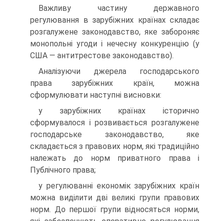
Важливу частину державного
регулювання в зарубіжних країнах складає
розгалужене законодавство, яке забороняє
монопольні уго­ди і нечесну конкуренцію (у
США — антитрестове законодавство).
Аналізуючи джерела господарського
права зарубіжних країн, можна
сформулювати наступні висновки:
у зарубіжних країнах історично
сформувалося і розвивається розгалужене
господарське законодавство, яке
складається з правових норм, які традиційно
належать до норм приватного права і
Публічного права;
у регулюванні економік зарубіжних країн
можна виділити дві великі групи правових
норм. До першої групи відносяться норми,