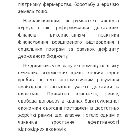
підтримку фермерства, боротьбу з ерозією
земель тощо.
Найважливішим інструментом «нового
курсу» стало реформу­вання державних
фінансів використанням практики
фінансування розширеного відтворення і
соціальних програм за рахунок дефіциту
державного бюджету.
Не дивлячись на різну економічну політику
сучасних розвине­них країн, «новий курс»
зробив, по суті, аксіоматичним розуміння
необхідності активної участі держави в
економіці. Приватна влас­ність, ринок,
свобода договору в країнах багатоукладної
економіки сьогодні поставлені в достатньо
жорсткі рамки, що, власне, і стало одним з
чинників зростання ефективності
відповідних економік.