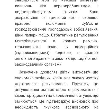
знаходяться ніби за межами амплітуди
коливань між перевиробни­цтвом і
недовиробництвом товарів. Воно
розраховане на тривалий час і охоплює
правове положення суб'єктів
господарювання, госпо­дарські зобов'язання,
цінні папери тощо. Стратегічне регулювання
матеріалізується в країнах романо-
германського права в комерцій­них
(підприємницьких) кодексах, в країнах
загального права — в законах, що видаються
законодавчими органами.
Зазначене дозволяє дійти висновку, що
економіка західних країн має значну частку
державного регулювання. Причому, це
регулю­вання змінює свою спрямованість і
характер адекватно економічної ситуації, що
змінюється. Це підтверджує висновок про
необхідність гнучкого, заснованого на