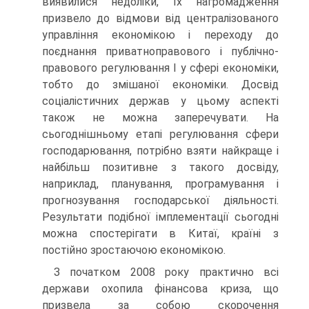
виявилися недоліки, їх нагромадження
призвело до відмови від централізованого
управління економікою і переходу до
поєднання приватноправового і публічно-
правового регулювання І у сфері економіки,
тобто до змішаної економіки. Досвід
соціалістичних держав у цьому аспекті
також не можна заперечувати. На
сьогоднішньому етапі регулювання сфери
господарювання, потрібно взяти найкраще і
найбільш позитивне з такого досвіду,
наприклад, планування, програмування і
прогнозування господарської діяльності.
Результати подібної імплементації сьогодні
можна спостерігати в Китаї, країні з
постійно зростаючою економікою.
З початком 2008 року практично всі
держави охопила фінансова криза, що
призвела за собою скорочення