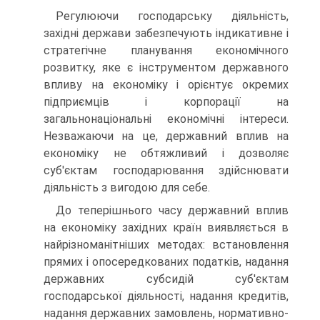
Регулюючи господарську діяльність,
західні держави забезпечу­ють індикативне і
стратегічне планування економічного
розвитку, яке є інструментом державного
впливу на економіку і орієнтує окремих
підприємців і корпорації на
загальнонаціональні еконо­мічні інтереси.
Незважаючи на це, державний вплив на
економіку не обтяжливий і дозволяє
суб'єктам господарювання здійснювати
діяльність з вигодою для себе.
До теперішнього часу державний вплив
на економіку західних країн виявляється в
найрізноманітніших методах: встановлення
прямих і опосередкованих податків, надання
державних субсидій суб'єктам
господарської діяльності, надання кредитів,
надання дер­жавних замовлень, нормативно-