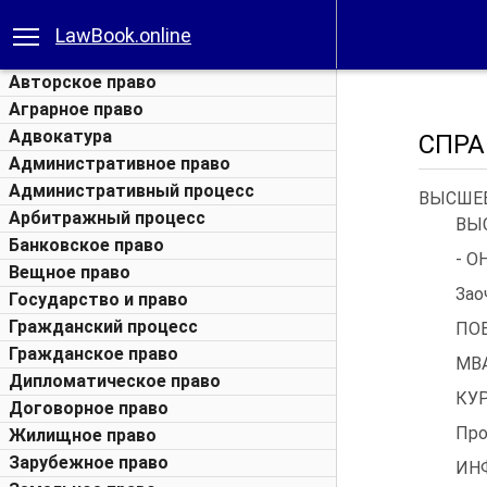
LawBook.online
Авторское право
Аграрное право
Адвокатура
СПРА
Административное право
Административный процесс
ВЫСШЕЕ
Арбитражный процесс
ВЫ
Банковское право
- О
Вещное право
Зао
Государство и право
Гражданский процесс
ПО
Гражданское право
МВА
Дипломатическое право
КУ
Договорное право
Про
Жилищное право
Зарубежное право
ИН