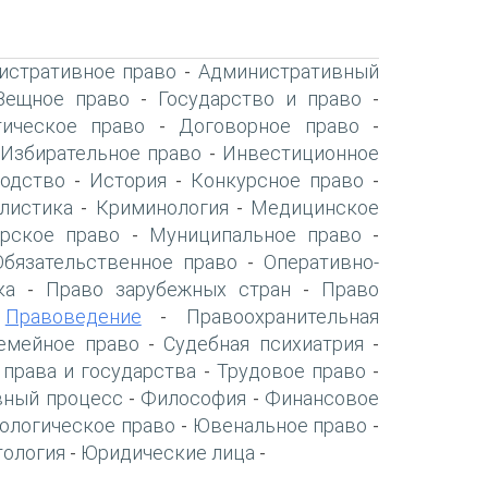
истративное право
Административный
-
Вещное право
Государство и право
-
-
ическое право
Договорное право
-
-
Избирательное право
Инвестиционное
-
-
одство
История
Конкурсное право
-
-
-
листика
Криминология
Медицинское
-
-
рское право
Муниципальное право
-
-
Обязательственное право
Оперативно-
-
ка
Право зарубежных стран
Право
-
-
Правоведение
Правоохранительная
-
-
емейное право
Судебная психиатрия
-
-
 права и государства
Трудовое право
-
-
вный процесс
Философия
Финансовое
-
-
ологическое право
Ювенальное право
-
-
тология
Юридические лица
-
-