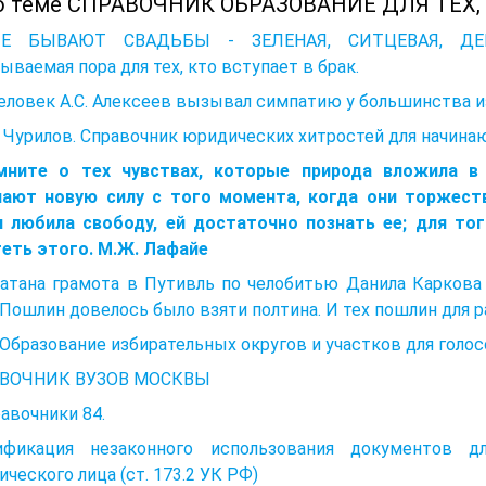
о теме СПРАВОЧНИК ОБРАЗОВАНИЕ ДЛЯ ТЕХ, 
Е БЫВАЮТ СВАДЬБЫ - ЗЕЛЕНАЯ, СИТЦЕВАЯ, ДЕРЕВ
ываемая пора для тех, кто вступает в брак.
еловек А.С. Алексеев вызывал симпатию у большинства из
Чурилов. Справочник юридических хитростей для начина
мните о тех чувствах, которые природа вложила 
чают новую силу с того момента, когда они торжест
я любила свободу, ей достаточно познать ее; для то
теть этого. М.Ж. Лафайе
атана грамота в Путивль по челобитью Дани­ла Каркова
 Пошлин довелось было взяти полтина. И тех пошлин для р
. Образование избирательных округов и участков для голо
ВОЧНИК ВУЗОВ МОСКВЫ
равочники 84.
ификация незаконного использования документов для
ческого лица (ст. 173.2 УК РФ)