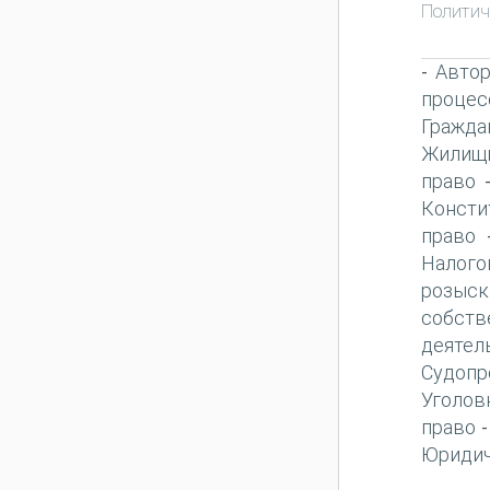
Политич
Автор
-
процес
Гражда
Жилищн
право
Консти
право
Налого
розыск
собств
деятел
Судопр
Уголов
право
Юридич