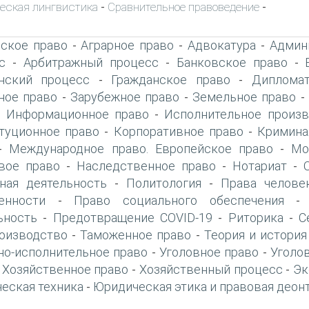
еская лингвистика
Сравнительное правоведение
-
-
ское право
Аграрное право
Адвокатура
Админ
-
-
-
с
Арбитражный процесс
Банковское право
-
-
-
нский процесс
Гражданское право
Дипломат
-
-
ое право
Зарубежное право
Земельное право
-
-
Информационное право
Исполнительное произв
-
-
туционное право
Корпоративное право
Кримина
-
-
Международное право. Европейское право
Мо
-
-
вое право
Наследственное право
Нотариат
-
-
-
ная деятельность
Политология
Права челове
-
-
енности
Право социального обеспечения
-
ьность
Предотвращение COVID-19
Риторика
С
-
-
-
оизводство
Таможенное право
Теория и история
-
-
но-исполнительное право
Уголовное право
Уголо
-
-
Хозяйственное право
Хозяйственный процесс
Эк
-
-
-
еская техника
Юридическая этика и правовая деон
-