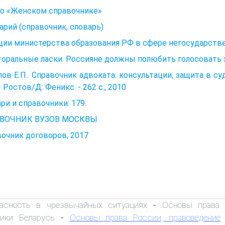
 о «Женском справочнике»
арий (справочник, словарь)
ции министерства образования РФ в сфере негосударств
оральные ласки. Россияне должны полюбить голосовать за
ов Е.П.. Справочник адвоката: консультации, защита в суд
– Ростов/Д: Феникс. - 262 с., 2010
ри и справочники: 179.
ВОЧНИК ВУЗОВ МОСКВЫ
очник договоров, 2017
пасность в чрезвычайных ситуациях
Основы права К
-
лики Беларусь
Основы права России, правоведение
-