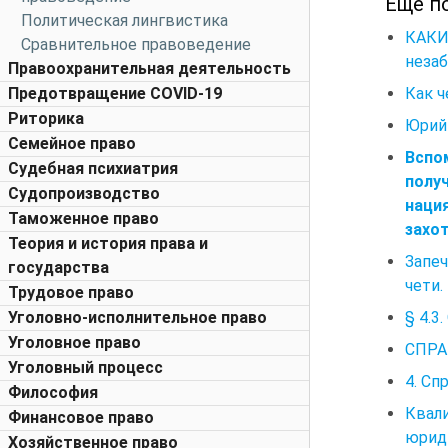
Еще п
Политическая лингвистика
КАКИ
Сравнительное правоведение
незаб
Правоохранительная деятельность
Как ч
Предотвращение COVID-19
Риторика
Юрий 
Семейное право
Вспо
Судебная психиатрия
полу
Судопроизводство
наци
Таможенное право
захо
Теория и история права и
Запеч
государства
чети.
Трудовое право
§ 4.3
Уголовно-исполнительное право
Уголовное право
СПРА
Уголовный процесс
4. Сп
Философия
Квал
Финансовое право
юриди
Хозяйственное право