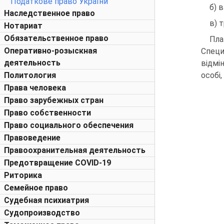
Податкове право України
б) в
Наследственное право
в) 
Нотариат
Обязательственное право
Пла
Оперативно-розыскная
Специ
деятельность
відмі
Политология
особі
Права человека
Право зарубежных стран
Право собственности
Право социального обеспечения
Правоведение
Правоохранительная деятельность
Предотвращение COVID-19
Риторика
Семейное право
Судебная психиатрия
Судопроизводство