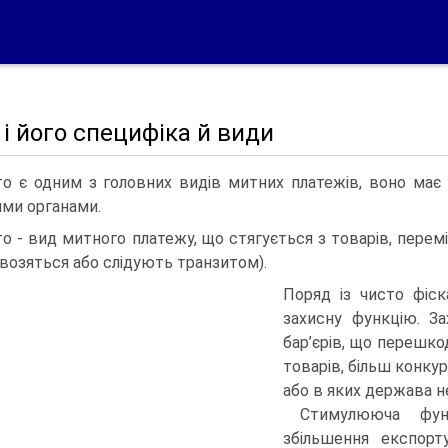
і його специфіка й види
о є одним з головних видів митних платежів, воно має 
ми органами.
о - вид митного платежу, що стягується з товарів, пере­
возяться або слідують транзитом).
Поряд із чисто фіс
захисну функцію. З
бар’єрів, що переш
товарів, більш конку
або в яких держава н
Стимулююча фун
збільшення експорту