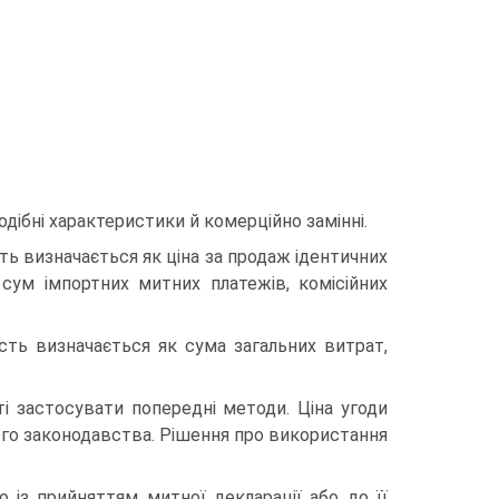
одібні характеристики й комерційно замінні.
сть визначається як ціна за продаж ідентичних
сум імпортних митних платежів, комісійних
ість визначається як сума загальних витрат,
і застосувати попередні методи. Ціна угоди
ого законодавства. Рішення про використання
із прийняттям митної декларації або до її