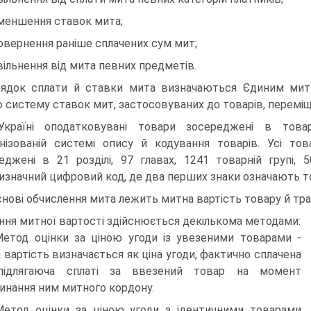
зменшення ставок мита;
повернення раніше сплачених сум мит;
звільнення від мита певних предметів.
ядок сплати й ставки мита визначаються Єдиним мит
 систему ставок мит, застосовуваних до товарів, перемі
країні оподатковувані товари зосереджені в товарні
нізованій системі опису й кодування товарів. Усі т
еджені в 21 розділі, 97 главах, 1241 товарній групі,
изначний цифровий код, де два перших знаки означають тов
снові обчислення мита лежить митна вартість товару й тра
ння митної вартості здійснюється декількома методами:
Метод оцінки за ціною угоди із увезеними товарами -
 вартість визначається як ціна угоди, фактично сплачена
підля­гаюча сплаті за ввезений товар на момент
инання ним митного кордону.
Метод оцінки за ціною угоди з ідентичними товарами