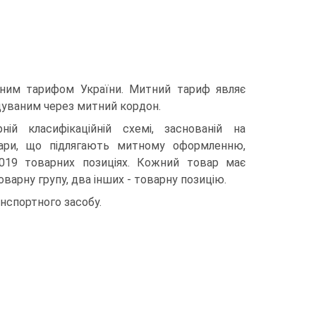
ним тарифом України. Митний тариф являє
щуваним через митний кордон.
й класи­фікаційній схемі, заснованій на
овари, що підлягають митному оформленню,
 5019 товарних позиціях. Кожний товар має
арну групу, два інших - товарну позицію.
нспортного засобу.