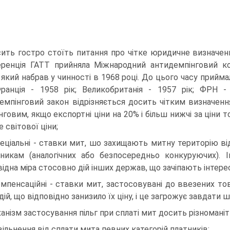
ить гостро стоїть питання про чітке юридичне визначенн
ренція ГАТТ прийняла Міжнародний антидемпінговий ко
, який набрав у чинності в 1968 році. До цього часу прийма
Франція - 1958 рік; Великобританія - 1957 рік; ФРН - 
емпінговий закон відрізняється досить чітким визначенн
нговим, якщо експортні ціни на 20% і більш нижчі за ціни 
 світової ціни;
пеціальні - ставки мит, шо захищають митну територію в
никам (аналогічних або безпосередньо конкуруючих). І
відна міра стосовно дій інших держав, що зачіпають інтере
омпенсаційні - ставки мит, застосовувані до ввезених т
дій, що відповідно занизило їх ціну, і це загрожує завдати
анізм застосування пільг при сплаті мит досить різноманіт
звільнення від сплати мита певних категорій платників;