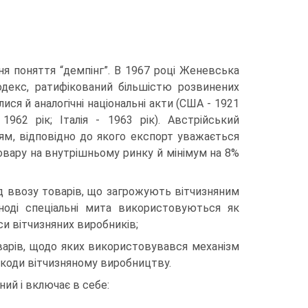
я поняття “демпінг”. В 1967 році Женевська
декс, ратифікований більшістю розвинених
лися й аналогічні національні акти (США - 1921
1962 рік; Італія - 1963 рік). Австрійський
ям, відповідно до якого експорт уважається
товару на внутрішньому ринку й мінімум на 8%
ід ввозу товарів, що загрожують вітчизняним
ноді спе­ціальні мита використовуються як
си вітчизняних виробників;
оварів, щодо яких використовувався механізм
 шкоди вітчизняному виробництву.
ний і включає в себе: