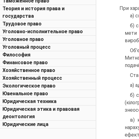
Таможенное право
При хар
Теория и история права и
а) 
государства
Трудовое право
б) 
Уголовно-исполнительное право
мети 
Уголовное право
вироб
Уголовный процесс
Об’
Философия
Митна
Финансовое право
подачі
Хозяйственное право
Ста
Хозяйственный процесс
а) 
Экологическое право
Ювенальное право
б) 
Юридическая техника
(кіло
Юридическая этика и правовая
знеос
деонтология
в) 
Юридические лица
нарах
ефект