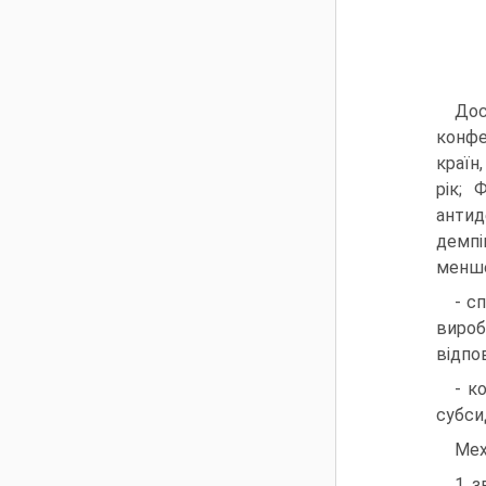
Дос
конфе
країн
рік; 
антид
демпі
менше
- с
вироб
відпо
- к
субси
Мех
1. 