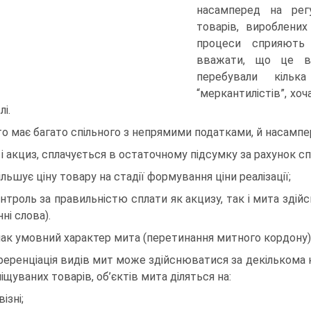
насамперед на рег
товарів, вироблених
процеси сприяють
вважати, що це ві
перебували кільк
“меркантилістів”, хо
лі.
о має багато спільного з непрямими податками, й насампе
к і акциз, сплачується в остаточному підсумку за рахунок с
більшує ціну товару на стадії формування ціни реалізації;
онтроль за правильністю сплати як акцизу, так і мита зд
ні слова).
ак умовний характер мита (перетинання митного кордону) 
еренціація видів мит може здійснюватися за декількома к
іщуваних товарів, об’єктів мита діляться на:
візні;