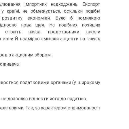
улювання імпортних надходжень. Експорт
 у країні, не обмежується, оскільки подібні
 розвитку економіки. Було б помилкою
дносно нова ідея. На подібних позиціях
а століть назад представники школи
ча вони Й надмірно зміщали акценти на галузь
ред з акцизним збором:
поживача;
ійснюється податковими органами (у широкому
не дозволяє віднести його до податків.
ритеріями. Так, за характером спрямованості