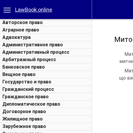
LawBook.online
Авторское право
Аграрное право
Адвокатура
Mито 
Административное право
Административный процесс
Мит
Арбитражный процесс
митни
Банковское право
Мит
Вещное право
що ви
Государство и право
Гражданский процесс
Гражданское право
Дипломатическое право
Договорное право
Жилищное право
Зарубежное право