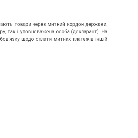
щають товари через митний кордон держави.
у, так і уповноважена особа (декларант). На
бов’язку щодо сплати митних платежів іншій