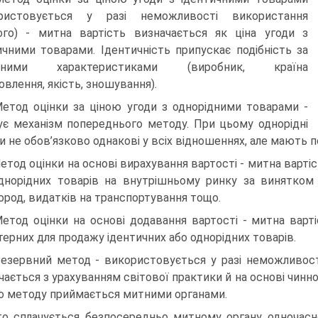
ористовується у разі неможливості використання
го) - митна вартість визначається як ціна угоди з
ичними товарами. Ідентичність припускає подібність за
вними характеристиками (виробник, країна
овлення, якість, зношування).
Метод оцінки за ціною угоди з однорідними товарами -
ує механізм попереднього методу. При цьому однорідні
и не обов’язково однакові у всіх відношеннях, але мають п
Метод оцінки на основі вирахування вартості - митна варті
днорідних товарів на внутрішньому ринку за винятком 
ород, видатків на транспортування тощо.
Метод оцінки на основі додавання вартості - митна варт
терних для продажу ідентичних або однорідних товарів.
Резервний метод - використовується у разі неможливост
чається з урахуванням світової практики й на основі чинн
о методу приймається митними органами.
о сплачується безпосередньо митному органу одночасно 