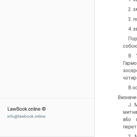
2. 
3. 
4. 
Пор
собою
В У
Гармо
зосер
чотир
В о
Визначе
J. 
LawBook.online ©
митна
info@lawbook.online
або 
перет
2. 