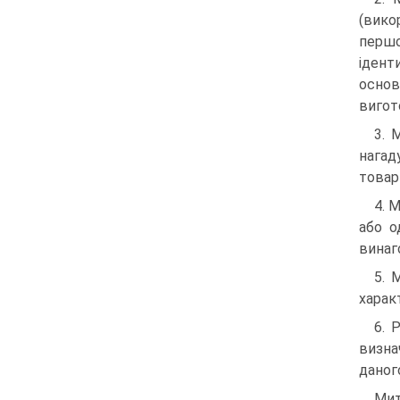
(вик
першо
ідент
осно
вигот
3. 
нагад
товар
4. 
або о
винаг
5. 
харак
6. 
визна
даног
Мит