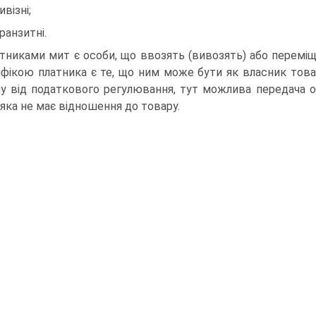
ивізні;
транзитні.
тниками мит є особи, що ввозять (вивозять) або перемі
фікою платника є те, що ним може бути як власник товар
ну від податкового регулювання, тут можлива передача о
, яка не має відношення до товару.