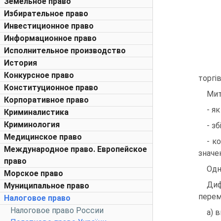
Земельное право
Избирательное право
Инвестиционное право
Информационное право
Исполнительное производство
История
Конкурсное право
торгів
Конституционное право
Мит
Корпоративное право
- я
Криминалистика
Криминология
- з
Медицинское право
- к
Международное право. Европейское
значен
право
Одн
Морское право
Диф
Муниципальное право
перем
Налоговое право
Налоговое право России
а) в