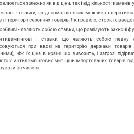
влюється залежно як від ціни, так і від кількості каменів 
сезонні - ставки, за допомогою яких можливо оперативне
 з її території сезонних товарів. Як правило, строк їх вв
особливі - являють собою ставки, що реалізують захисні фу
нтидемпінгові - ставки, що являють собою певну на
совуються при ввозі на територію держави товарів 
ними), ніж їх ціна в країні, що вивозить, і загрозі підір
огою антидемпінгових мит ціни імпортованих товарів під
рувати вітчизняні.