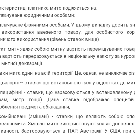
актеристиці платника мито поділяється на:
сплачуване юридичними особами;
сплачуване фізичними особами. У цьому випадку досить з
вико­ристання ввезеного товару: для особистого кор
ничого використання (рівень ставок вище).
єкт мит» являє собою митну вартість переміщуваних това
 вартість перера­ховується в національну валюту за курсом
 митної декларації.
вки мита єдині на всій території. Це, однак, не виключає рі
адвалорні ~ ставки, що встановлюються у відсотках до мит
специфічні - ставки, що нараховуються у встановленому 
грам, метр тощо). Дана ставка відображає специфі
облення предмета обкладання;
комбіновані (змішані) - ставки, що являють собою сп
уванні мита. Змішані мита використовуються як доповненн
ивності. Застосовуються в ПАР, Австралії. У США при о