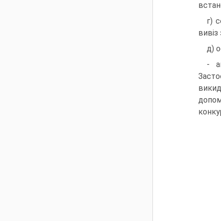
встано
г) 
вивіз
д) 
- а
Засто
викид
допом
конку