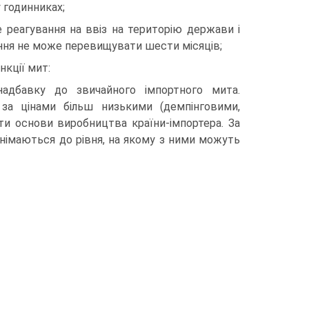
у годинниках;
 реагування на ввіз на територію держави і
едення не може перевищувати шести місяців;
нкції мит:
д­бавку до звичайного імпортного мита.
за цінами більш низькими (демпінговими,
вати основи виробництва країни-імпортера. За
німаються до рівня, на якому з ними можуть