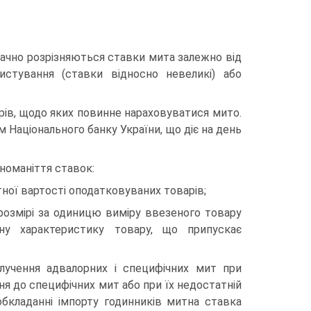
начно розрізняються ставки мита залежно від
истування (ставки відносно невеликі) або
рів, щодо яких повинне нараховуватися мито.
 Національного банку України, що діє на день
зноманіття ставок:
ної вартості оподатковуваних товарів;
розмірі за одиницю виміру ввезеного товару
чну характеристику товару, що припускає
олучення адвалорних і специфічних мит при
я до специфічних мит або при їх недостатній
бкладанні імпорту годинників митна ставка