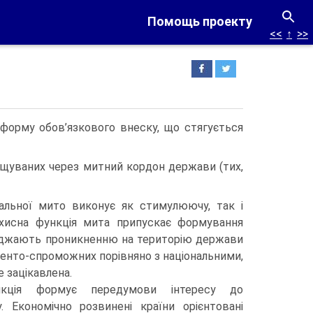
Помощь проекту
<<
↑
>>
форму обов’язкового внеску, що стягується
міщуваних через митний кордон держави (тих,
кальної мито виконує як стимулюючу, так і
ахисна функція мита припускає формування
коджають проникненню на територію держави
ренто-спроможних порівняно з національними,
е зацікавлена.
кція формує передумови інтересу до
. Економічно розвинені країни орієнтовані