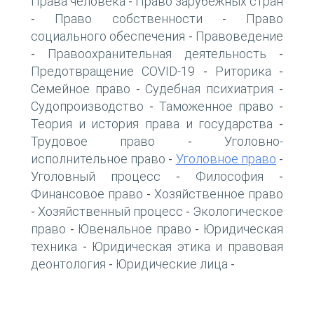
Права человека
Право зарубежных стран
-
Право собственности
Право
-
-
социального обеспечения
Правоведение
-
Правоохранительная деятельность
-
-
Предотвращение COVID-19
Риторика
-
-
Семейное право
Судебная психиатрия
-
-
Судопроизводство
Таможенное право
-
-
Теория и история права и государства
-
Трудовое право
Уголовно-
-
исполнительное право
Уголовное право
-
-
Уголовный процесс
Философия
-
-
Финансовое право
Хозяйственное право
-
Хозяйственный процесс
Экологическое
-
-
право
Ювенальное право
Юридическая
-
-
техника
Юридическая этика и правовая
-
деонтология
Юридические лица
-
-