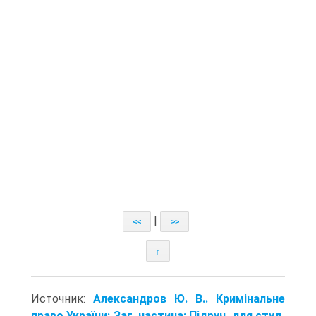
|
<<
>>
↑
Источник:
Александров Ю. В.. Кримінальне
право України: Заг. частина: Підруч. для студ.