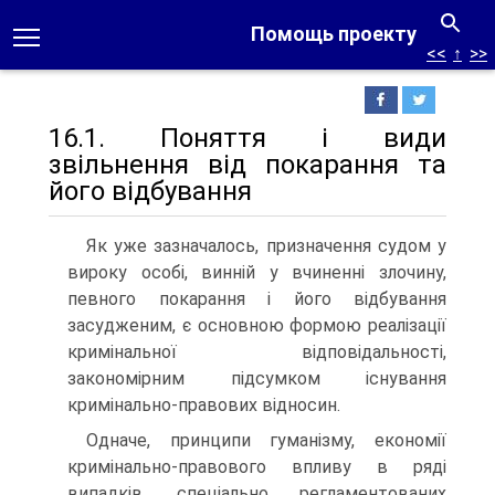
Помощь проекту
<<
↑
>>
16.1. Поняття і види
звільнення від покарання та
його відбування
Як уже зазначалось, призначення судом у
вироку особі, винній у вчиненні злочину,
певного покарання і його відбування
засудженим, є основною формою реалізації
кримінальної відповідальності,
закономірним підсумком існування
кримінально-правових відносин.
Одначе, принципи гуманізму, економії
кримінально-правового впливу в ряді
випадків, спеціально регламентованих