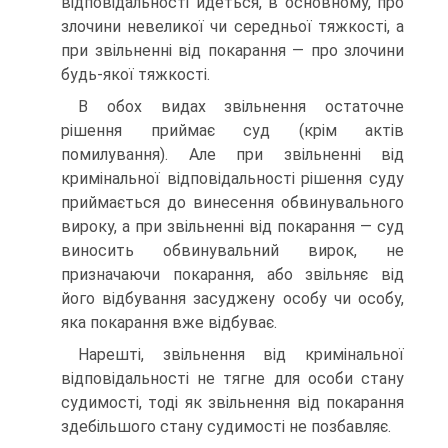
відповідальності йдеться, в основному, про
злочини невеликої чи середньої тяжкості, а
при звільненні від покарання — про злочини
будь-якої тяжкості.
В обох видах звільнення остаточне
рішення приймає суд (крім актів
помилування). Але при звільненні від
кримінальної відповідальності рішення суду
приймається до винесення обвинувального
вироку, а при звільненні від покарання — суд
виносить обвинувальний вирок, не
призначаючи покарання, або звільняє від
його відбування засуджену особу чи особу,
яка покарання вже відбуває.
Нарешті, звільнення від кримінальної
відповідальності не тягне для особи стану
судимості, тоді як звільнення від покарання
здебільшого стану судимості не позбавляє.