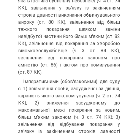
яка втратила суспільну небезпеку (ч. 4 ст. 74
КК); звільнення у зв'язку із закінченням
строків давності виконання обвинувального
вироку (ст. 80 КК), звільнення від більш
тяжкого покарання шляхом заміни
невідбутої частини його більш м'яким (ст. 82
КК), звільнення від покарання за хворобою
військовослужбовців (ч. 3 ст. 84 КК),
звільнення від покарання законом про
амністію (ст. 86) і актом про помилування
(ст. 87 КК).
Імперативними (обов'язковими) для суду
є: 1) звільнення особи, засудженої за діяння,
караність якого законом усунена (ч. 2 ст. 74
КК); 2) зниження засудженому до
максимальної межі покарання за новим,
більш м'яким законом (ч. 3 ст. 74 КК); 3)
звільнення від відбування покарання у
зв'язку із закінченням строків давності