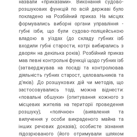
назвали «приказами». Виконання судово-
розшукових функцій по всій державі було
покладено на Розбійний приказ. На місцях
формувались виборні органи управління -
губні ізби, що були судово-поліцейською
владою в уїздах (до складу губних ізб
входили губні старости, котрі вибирались з
дворян на декілька років). Розбійний приказ
мав певні контрольні функції щодо губних ізб
(затверджував на посаді та контролював
діяльність губних старост, целовальників та
д’яків). До розшукових дій чи методів, що
застосовувались тоді, можна віднести:
«повальні обшуки» (опитування кожного з
місцевих жителів на території проведення
розшуку); «полічное» (виявлення та
вилучення у особи викраденого майна та
інших речових доказів); особисте зізнання
підозрюваного (його отримували шляхом