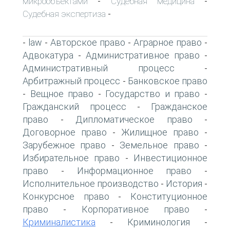
микрообъектами
Судебная медицина
-
-
Судебная экспертиза
-
law
Авторское право
Аграрное право
-
-
-
-
Адвокатура
Административное право
-
-
Административный процесс
-
Арбитражный процесс
Банковское право
-
Вещное право
Государство и право
-
-
-
Гражданский процесс
Гражданское
-
право
Дипломатическое право
-
-
Договорное право
Жилищное право
-
-
Зарубежное право
Земельное право
-
-
Избирательное право
Инвестиционное
-
право
Информационное право
-
-
Исполнительное производство
История
-
-
Конкурсное право
Конституционное
-
право
Корпоративное право
-
-
Криминалистика
Криминология
-
-