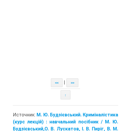
|
<<
>>
↑
Источник:
М. Ю. Будзієвський. Криміналістика
(курс лекцій) : навчальний посібник / М. Ю.
Будзієвський,О. В. Лускатов, І. В. Пиріг, В. М.