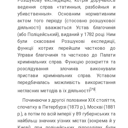
Розшукову експедицію, котрій доручалось
ведення справ «татинныя, разбойныя и
убивственныя». Основним нормативним
актом того періоду (стосовно розшукової
діяльності) вважається Устав благочинія
(або Поліцейський), виданий у 1782 році. Ним
були скасовані Розшукові експедиції,
функції котрих перейшли частково до
Управи благочинія та частково до Палати
кримінальних справ. Функцію розкриття та
розслідування злочинів виконували
пристави кримінальних справ. Уставом
передбачалась можливість використання
[79]
негласних методів в їх діяльності
.
Починаючи з другої половини XIX століття,
спочатку в Петербурзі (1873 р.), Москві (1881
р.), а потім по всій імперії у 89 губернських та
найбільш значних уїзних містах (зокрема й у
Києві) при поліцейських підрозділах були