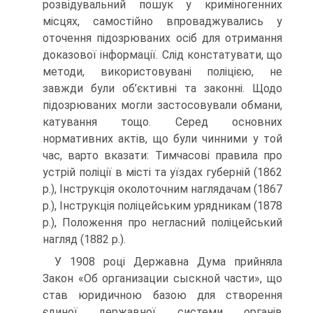
розвідувальний пошук у криміногенних
місцях, самостійно впроваджувались у
оточення підозрюваних осіб для отримання
доказової інформації. Слід констатувати, що
методи, використовувані поліцією, не
завжди були об’єктивні та законні. Щодо
підозрюваних могли застосовували обмани,
катування тощо. Серед основних
нормативних актів, що були чинними у той
час, варто вказати: Тимчасові правила про
устрій поліції в місті та уїздах губерній (1862
р.), Інструкція околоточним наглядачам (1867
р.), Інструкція поліцейським урядникам (1878
р.), Положення про негласний поліцейський
нагляд (1882 р.).
У 1908 році Державна Дума прийняла
Закон «Об организации сыскной части», що
став юридичною базою для створення
єдиної державної системи органів