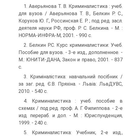
1. Аверьянова Т. В. Криминалистика : учеб.
для вузов / Аверьянова Т. В., Белкин Р. С.,
Корухов Ю. Г., Россинская Е. Р. ; под ред. засл.
деятеля науки РФ, проф. Р. С. Белкина. - М. :
НОРМА-ИНФРА-М, 2001. - 990 с.
2. Белкин Р.С. Курс криминалистики: Учеб.
Пособие для вузов. - 3-е изд., дополненное. -
М.: ЮНИТИ-ДАНА, Закон и право, 2001. - 837
с.
3. Криміналістика: навчальний посібник /
за заг. ред. Є.В. Пряхіна. - Львів: ЛьвДУВС,
2010. - 540 с.
4. Криминалистика : учеб. пособие в
схемах / под ред. проф. А. Г. Филиппова. - 2-е
изд. перераб. и доп. - М. : Юриспунденция,
1999. - 240 с.
5. Криминалистика: Учебник, 2-е изд.,