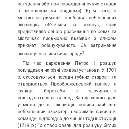
катування або при проведенні очних ставок
з заявником чи свідками). Крім того, з
метою затримання особливо небезпечних
злочинців об’являли їх розшук, який
представляв собою розсилання по селах та
містечках письмових вказівок з описом
прикмет розшукуваного. За затримання
1
злочинця платили винагороду
.
Під час царювання Петра 1 розшук
покладався на різні урядові установи. У 1701
р. скасовуються посади губних старост та
створюється Преображенський приказ, а
функції боротьби зі злочинністю
покладаються на воєвод. За вказівкою царя
у місця, де дії злочинців носили найбільш
небезпечний характер, надсилали військові
команди. Відповідно до чинної тоді інструкції
(1719 р.) їх створювали для розшуку біглих