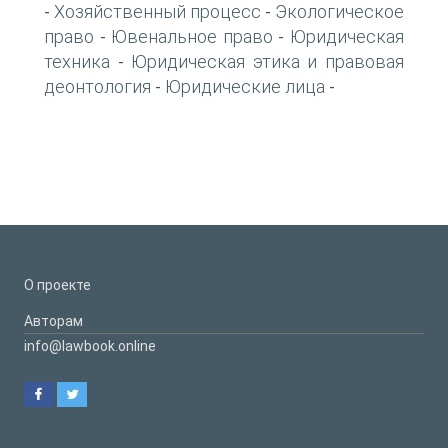
Хозяйственный процесс
Экологическое
-
-
право
Ювенальное право
Юридическая
-
-
техника
Юридическая этика и правовая
-
деонтология
Юридические лица
-
-
О проекте
Авторам
info@lawbook.online