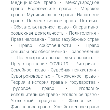
Медицинское право
Международное
-
право. Европейское право
Морское
-
право
Муниципальное право
Налоговое
-
-
право
Наследственное право
Нотариат
-
-
Обязательственное право
Оперативно-
-
-
розыскная деятельность
Политология
-
-
Права человека
Право зарубежных стран
-
Право собственности
Право
-
-
социального обеспечения
Правоведение
-
Правоохранительная деятельность
-
-
Предотвращение COVID-19
Риторика
-
-
Семейное право
Судебная психиатрия
-
-
Судопроизводство
Таможенное право
-
-
Теория и история права и государства
-
Трудовое право
Уголовно-
-
исполнительное право
Уголовное право
-
-
Уголовный процесс
Философия
-
-
Финансовое право
Хозяйственное право
-