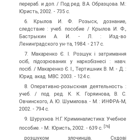
перераб. и доп. / Под ред. В.А. Образцова. М.:
Юристь, 2002. - 735 с.
6. Крылов И. Ф. Розыск, дознание,
следствие : учеб. пособие / Крылов И. Ф.,
Бастрыкин А. И. - Л. : Изд-во
Ленинградского ун-та, 1984. - 217 с.
7. Макаренко Є. І. Розшук і затримання
осіб, підозрюваних у наркобізнесі : навч.
посіб. / Макаренко Є. І., Тертишник В. М. - Д. :
Юрид. акад. МВС. 2003. - 124 с.
8. Оперативно-розыскная деятельность :
учеб. / под. ред. К. К. Горяинова, В. С.
Овчинского, А. Ю. Шумилова. - М. : ИНФРА-М,
2002. - 794 с.
9. Шурухнов Н.Г. Криминалистика: Учебное
[76]
пособие. - М.: Юристь, 2002. - 639 с.
розшуком злочинців. Судові