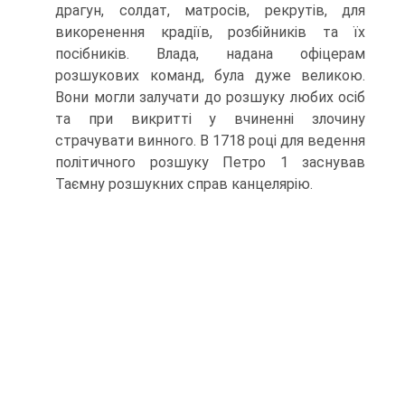
драгун, солдат, матросів, рекрутів, для
викоренення крадіїв, розбійників та їх
посібників. Влада, надана офіцерам
розшукових команд, була дуже великою.
Вони могли залучати до розшуку любих осіб
та при викритті у вчиненні злочину
страчувати винного. В 1718 році для ведення
політичного розшуку Петро 1 заснував
Таємну розшукних справ канцелярію.