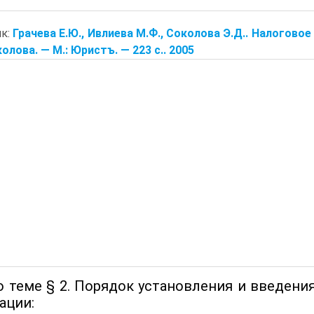
ик:
Грачева Е.Ю., Ивлиева М.Ф., Соколова Э.Д.. Налоговое 
колова. — М.: Юристъ. — 223 с.. 2005
о теме § 2. Порядок установления и введени
ации: