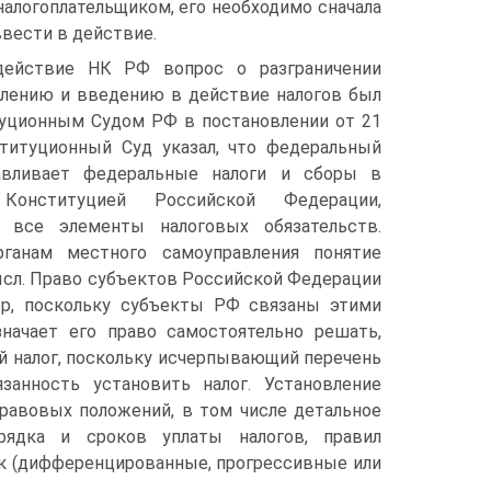
налогоплательщиком, его необходимо сначала
ввести в действие.
ействие НК РФ вопрос о разграничении
влению и введению в действие налогов был
уционным Судом РФ в постановлении от 21
ституционный Суд указал, что федеральный
навливает федеральные налоги и сборы в
Конституцией Российской Федерации,
 все элементы налоговых обязательств.
ганам местного самоуправления понятие
ысл. Право субъектов Российской Федерации
ер, поскольку субъекты РФ связаны этими
начает его право самостоятельно решать,
й налог, поскольку исчерпывающий перечень
занность установить налог. Установление
правовых положений, в том числе детальное
рядка и сроков уплаты налогов, правил
ок (дифференцированные, прогрессивные или