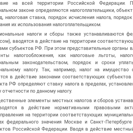
твие на всей территории Российской Федерации. П
альном законе определяются налогоплательщики, объект 
д, налоговая ставка, порядок исчисления налога, порядо
ания их использования налогоплательщиком.
иональные налоги и сборы также устанавливаются фе
сом), вводятся в действие на территории соответствую
ами субъектов РФ. При этом представительные органы в
енты налогообложения, как налоговые льготы, нало
ральным законодательством, порядок и сроки уплат
нальному налогу. Так, например, налог на имущество 
тся в действие законами соответствующих субъектов 
кта РФ определяют ставку налога в пределах, установле
 отчетности по данному налогу.
ественные элементы местных налогов и сборов устана
водятся в действие нормативными правовыми акта
правления на территории соответствующих муниципальн
ах федерального значения Москве и Санкт-Петербурге
ктов Российской Федерации. Вводя в действие местный