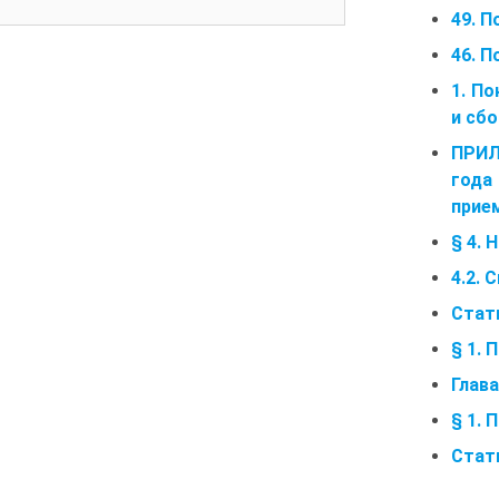
49. П
46. П
1. По
и сб
ПРИЛ
года
прие
§ 4.
4.2.
Стат
§ 1.
Глав
§ 1. 
Стат