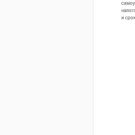
само
налог
и сро