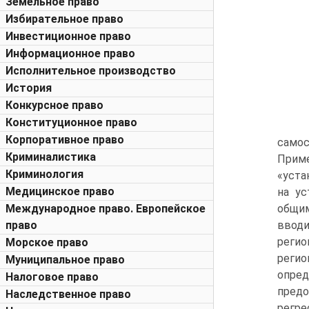
Земельное право
Избирательное право
Инвестиционное право
Информационное право
Исполнительное производство
История
Конкурсное право
Конституционное право
Корпоративное право
само
Криминалистика
Прим
Криминология
«уста
Медицинское право
на ус
Международное право. Европейское
общим
право
вводи
регио
Морское право
регио
Муниципальное право
опре
Налоговое право
предо
Наследственное право
регре