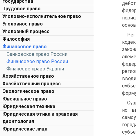
государства
дейс
Трудовое право
федер
Уголовно-исполнительное право
перио
Уголовное право
основ
Уголовный процесс
Рег
Философия
кодек
Финансовое право
закон
Банковское право России
элем
Финансовое право России
феде
Фінансове право України
регио
Хозяйственное право
вводи
Хозяйственный процесс
субъе
Экологическое право
форму
Ювенальное право
Сущ
Юридическая техника
но в
Юридическая этика и правовая
самоу
деонтология
город
Юридические лица
субъе