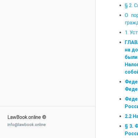
§ 2. 
О по
граж
1. Ус
ГЛАВ
на до
были
Налог
собо
Феде
Феде
Феде
Росс
2.2 
LawBook.online ©
info@lawbook.online
§ 3. 
Росс