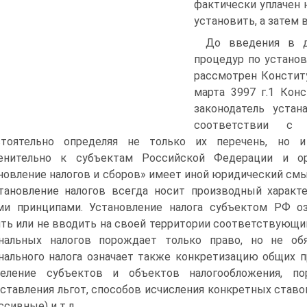
фактически уплачен 
установить, а затем 
До введения в д
процедур по устано
рассмотрен Констит
марта 3997 г.1 Кон
законодатель уста
соответствии с 
стоятельно определяя не только их перечень, но и
енительно к субъектам Российской Федерации и ор
новление налогов и сборов» имеет иной юридический см
тановление налогов всегда носит производный характ
и принципами. Установление налога субъектом РФ оз
ть или не вводить на своей территории соответствующи
нальных налогов порождает только право, но не обя
нального налога означает также конкретизацию общих 
деление субъектов и объектов налогообложения, по
ставления льгот, способов исчисления конкретных став
ссивные) и т.д.