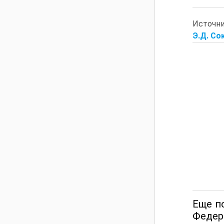
Источн
Э.Д. Со
Еще п
Федер