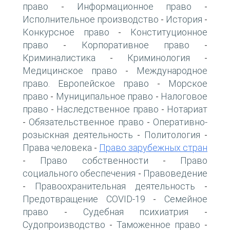
право
Информационное право
-
-
Исполнительное производство
История
-
-
Конкурсное право
Конституционное
-
право
Корпоративное право
-
-
Криминалистика
Криминология
-
-
Медицинское право
Международное
-
право. Европейское право
Морское
-
право
Муниципальное право
Налоговое
-
-
право
Наследственное право
Нотариат
-
-
Обязательственное право
Оперативно-
-
-
розыскная деятельность
Политология
-
-
Права человека
Право зарубежных стран
-
Право собственности
Право
-
-
социального обеспечения
Правоведение
-
Правоохранительная деятельность
-
-
Предотвращение COVID-19
Семейное
-
право
Судебная психиатрия
-
-
Судопроизводство
Таможенное право
-
-