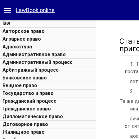
LawBook.online
law
Авторское право
Аграрное право
Стат
Адвокатура
приг
Административное право
Административный процесс
1. 
Арбитражный процесс
поста
Банковское право
лет
Вещное право
2.
Государство и право
Гражданский процесс
Те же д
Гражданское право
или
Дипломатическое право
лич
Договорное право
от пя
Жилищное право
вос