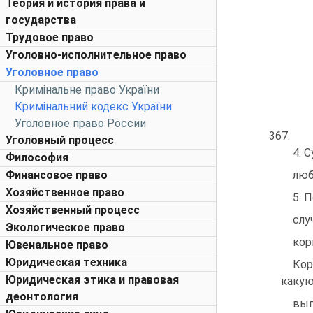
Теория и история права и
государства
Трудовое право
Уголовно-исполнительное право
Уголовное право
Кримінальне право України
Кримінальний кодекс України
Уголовное право России
367.
Уголовный процесс
4. 
Философия
Финансовое право
люб
Хозяйственное право
5. 
Хозяйственный процесс
слу
Экологическое право
кор
Ювенальное право
Юридическая техника
Кор
Юридическая этика и правовая
какую
деонтология
выг