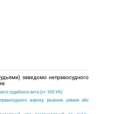
судьями) заведомо неправосудного
я:
го судебного акта (ст. 305 УК).
равосудного вироку, рішення, ухвали або