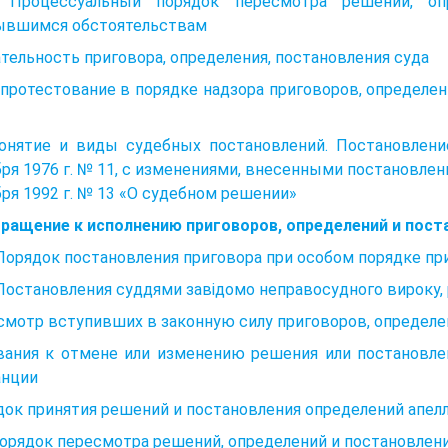
 Процессуальный порядок пересмотра решений, оп
ывшимся обстоятельствам
тельность приговора, определения, постановления суда
Опротестование в порядке надзора приговоров, определе
Понятие и виды судебных постановлений. Постановлени
ря 1976 г. № 11, с изменениями, внесенными постановлени
ря 1992 г. № 13 «О судебном решении»
бращение к исполнению приговоров, определений и пост
 Порядок постановления приговора при особом порядке п
 Постановления суддями завідомо неправосудного вироку, 
мотр вступивших в законную силу приговоров, определе
вания к отмене или изменению решения или постановле
анции
док принятия решений и постановления определений апе
Порядок пересмотра решений, определений и постановле