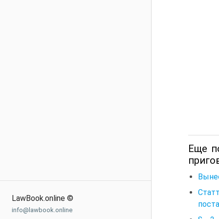
Еще п
приго
Вынес
Стат
LawBook.online ©
пост
info@lawbook.online