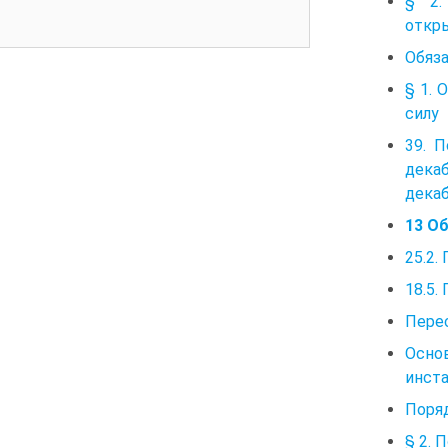
§ 2.
откр
Обяза
§ 1. 
силу
39. 
декаб
декаб
13 О
25.2.
18.5.
Перес
Осно
инст
Поря
§ 2. 