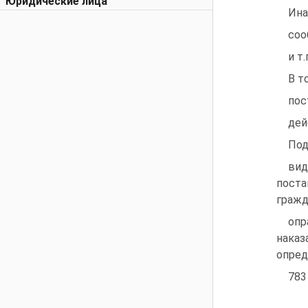
Юридические лица
Ина
соо
и т.
В т
пос
дей
Под
вид
поста
гражд
опр
наказ
опред
783