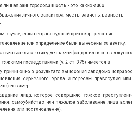
я личная заинтересованность - это какие-либо
бражения личного характера: месть, зависть, ревность
п.
ом случае, если неправосудный приговор, решение,
тановление или определение были вынесены за взятку,
ствия виновного следует квалифицировать по совокупности
 тяжкими последствиями (ч. 2 ст. 375) имеется в
у причинение в результате вынесения заведомо неправос
новления серьезного вреда интересам правосудия ил
ан (например,
авдание лица, которое совершило тяжкое преступлени
ания, самоубийство или тяжелое заболевание лица всле
еления или постановления).