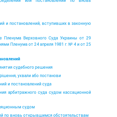
ределений или постановлений по вновь
ний и постановлений, вступивших в законную
е Пленума Верховного Суда Украины от 29
ями Пленума от 24 апреля 1981 г. № 4 и от 25
ановлений
ринятия судебного решения
рішення, ухвали або постанови
ний и постановлений суда
ния арбитражного суда судом кассационной
лляционным судом
ний по вновь открывшимся обстоятельствам