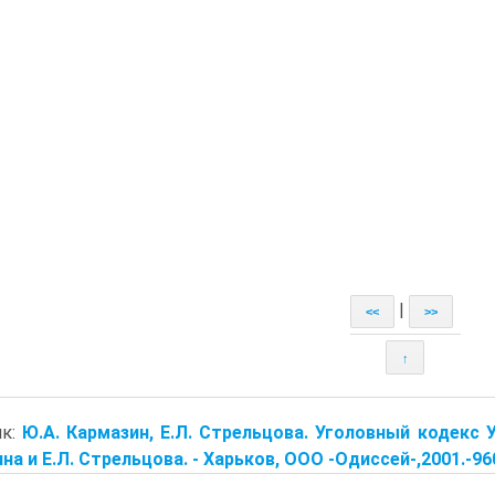
|
<<
>>
↑
ик:
Ю.А. Кармазин, Е.Л. Стрельцова. Уголовный кодекс 
на и Е.Л. Стрельцова. - Харьков, ООО -Одиссей-,2001.-960