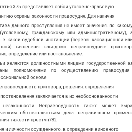
Статья 375 представляет собой уголовно-правовую
антию охраны законности правосудия. Для наличия
тава данного преступления не имеет значения, по каком
(уголовному, гражданскому или административному), 
 в какой судебной инстанции (первой, кассационной ил
орной) вынесены заведомо неправосудные приговор
ие, определение или постановление.
ьи являются должностными лицами государственной вл
лены полномочиями по осуществлению правосудия
ссиональной основе.
Неправосудность приговора, решения, определения
 постановления заключается в их необоснованности
 незаконности. Неправосудность также может выр
ческим обстоятельствам дела, неправильном примене
ания тяжести преступ782
ия и личности осужденного, в оправдании виновного