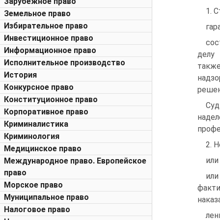
Зарубежное право
1. 
Земельное право
Избирательное право
гар
Инвестиционное право
сос
Информационное право
делу 
Исполнительное производство
также
История
надз
Конкурсное право
решен
Конституционное право
Суд
Корпоративное право
наде
Криминалистика
профе
Криминология
2. 
Медицинское право
или
Международное право. Европейское
право
или
Морское право
факти
Муниципальное право
наказ
Налоговое право
лен