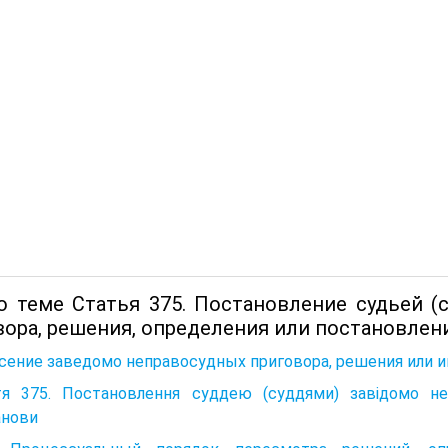
о теме Статья 375. Постановление судьей (
вора, решения, определения или постановлени
ение заведомо неправосудных приговора, решения или ино
тя 375. Постановлення суддею (суддями) завідомо неп
анови