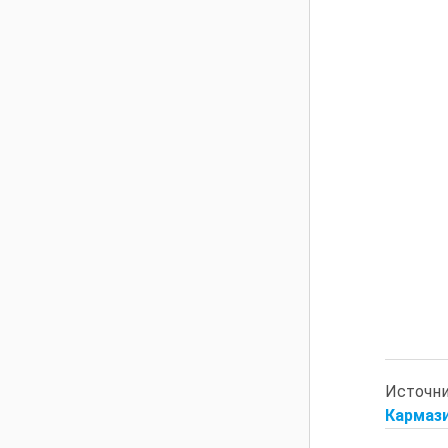
Источн
Кармази