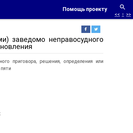
Помощь проекту
<<
↑
>>
ми) заведомо неправосудного
ановления
ного приговора, решения, определения или
 пяти
к