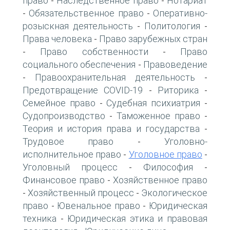
право
Наследственное право
Нотариат
-
-
Обязательственное право
Оперативно-
-
-
розыскная деятельность
Политология
-
-
Права человека
Право зарубежных стран
-
Право собственности
Право
-
-
социального обеспечения
Правоведение
-
Правоохранительная деятельность
-
-
Предотвращение COVID-19
Риторика
-
-
Семейное право
Судебная психиатрия
-
-
Судопроизводство
Таможенное право
-
-
Теория и история права и государства
-
Трудовое право
Уголовно-
-
исполнительное право
Уголовное право
-
-
Уголовный процесс
Философия
-
-
Финансовое право
Хозяйственное право
-
Хозяйственный процесс
Экологическое
-
-
право
Ювенальное право
Юридическая
-
-
техника
Юридическая этика и правовая
-