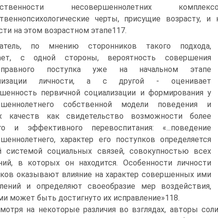
етственности несовершеннолетних компле
твеннопсихологические черты, присущие возрасту, и
сти на этом возрастном этапе117.
датель, по мнению сторонников такого подхода,
ает, с одной стороны, вероятность совершения
воправного поступка уже на начальном этапе
ализации личности, а с другой - оценивает
ршенность первичной социализации и формирования у
ршеннолетнего собственной модели поведения и
х качеств как свидетельство возможности более
го и эффективного перевоспитания: «...поведение
шеннолетнего, характер его поступков определяется
й системой социальных связей, совокупностью всех
ний, в которых он находится. Особенности личности
ков оказывают влияние на характер совершенных ими
плений и определяют своеобразие мер воздействия,
и может быть достигнуто их исправление»118.
мотря на некоторые различия во взглядах, авторы сол