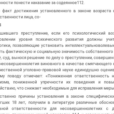
нности понести наказание за содеянное112.
 факт достижения установленного в законе возраста 
ственности лица, со-
4
шившего преступление, если его психологический воз
новлении уровня психического развития должны учит
огики, позволяющие установить интеллектуальноволевы
ть фактическую и социальную значимость собственного по
, суд, вынося решение по делу о преступлении, соверше
несовершеннолетия виновного в качестве смягчающего н
чественной уголовно-правовой науке единодушно оценива
му поводу отмечает: «Пониженная ответственность 
низма, пониженной упречности их поведения и пов
йствию, что снижает необходимые для исправления меры
ственно причины установления в законе специфически
гших 18 лет, получили в литературе различные обосно
овной ответственности для несовершеннолетних с д