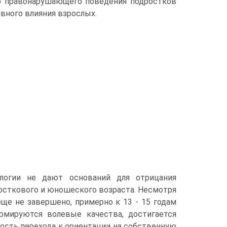
ю правонарушающего поведения подростков
вного влияния взрослых.
логии не дают оснований для отрицания
осткового и юношеского возраста. Несмотря
ще не завершено, примерно к 13 - 15 годам
рмируются волевые качества, достигается
ость перехода к ориентации на собственную