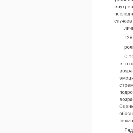
внутре
послед
случаев
лич
128
рол
С т
в от
возр
эмоци
стре
подро
возра
Оценк
обосн
лежащ
Ря