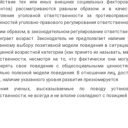
ействие тех или иных внешних социальных факторов
ентов) рассматриваются равным образом и в качест
упления уголовной ответственности за противоправ
нностей уголовно-правового регулирования ответственно
им образом, в законодательном регулировании ответст
играет возраст. Законодатель не предполагает наличие 
анному выбору позитивной модели поведения в ситуации, 
данной возрастной категории (как принято их называть, м
ственности, несмотря на то, что фактически они мог
мерять свое поведение с общесоциальными ценностя
льно полезной модели поведения. В отношении лиц, до
т, наличие указанного уровня развития презюмируется.
ения ученых, высказываемые по поводу установл
ственности, не всегда и не вполне совпадают с позицией 