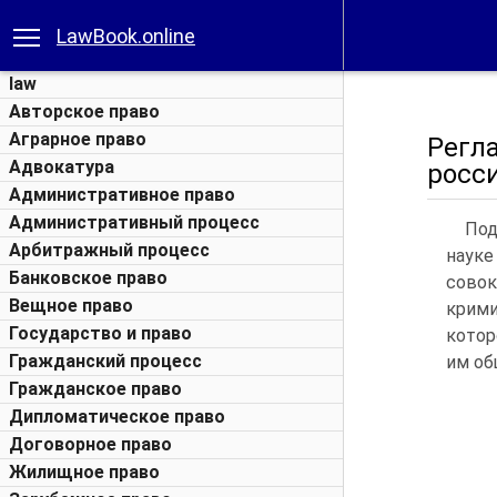
LawBook.online
law
Авторское право
Аграрное право
Регл
Адвокатура
росс
Административное право
Административный процесс
Под
Арбитражный процесс
науке
Банковское право
сово
Вещное право
крими
Государство и право
котор
Гражданский процесс
им об
Гражданское право
Дипломатическое право
Договорное право
Жилищное право