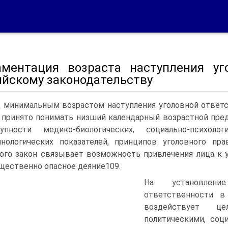
аментация возраста наступления уг
ийскому законодательству
 минимальным возрастом наступления уголовной ответс
 принято понимать низший календарный возрастной пред
купности медико-биологических, социально-психоло
нологических показателей, принципов уголовного пр
ого закон связывает возможность привлечения лица к 
щественно опасное деяние109.
На установлени
ответственности в
воздействует ц
политическими, соц