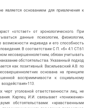
не является основанием для привлечения к
раст «отстает» от хронологического. При
ываться данные психологии, физиологии,
е возможности индивида и его способность
ведения. В соответствии С П. «б» 4.1 СТ.61
нном несовершеннолетним, обязан учитывать
аказание обстоятельства. Указанный подход
ется как позитивный. Васильевский А.В. по
несовершеннолетних основана на принципе
ышенной восприимчивости к социальному
 воздействия»113.
х черт уголовной ответственности лиц, не
вания. Карпец И.И. связывает «понижение»
вумя обстоятельствами: «нравственными