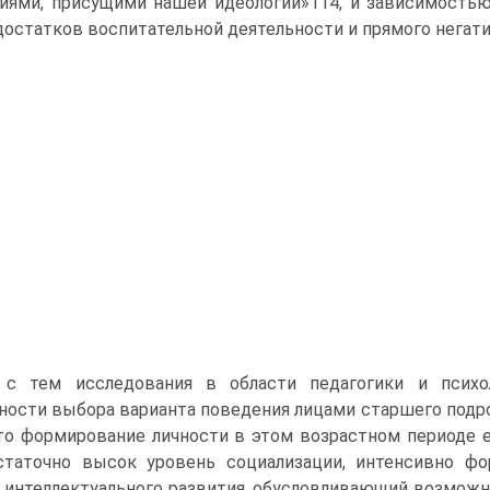
иями, присущими нашей идеологии»114, и зависимость
достатков воспитательной деятельности и прямого негати
 с тем исследования в области педагогики и психо
ости выбора варианта поведения лицами старшего подр
что формирование личности в этом возрастном периоде е
статочно высок уровень социализации, интенсивно фо
 интеллектуального развития, обусловливающий возможн