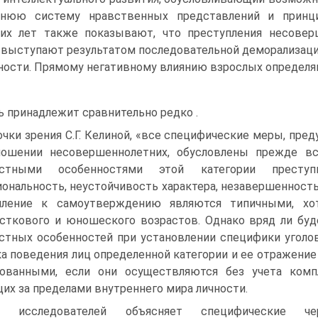
ннюю систему нравственных представлений и принци
них лет также показывают, что преступления несове
 выступают результатом последовательной деморализац
ности. Прямому негативному влиянию взрослых определ
ь принадлежит сравнительно редко .
очки зрения С.Г. Келиной, «все специфические меры, пр
ношении несовершеннолетних, обусловлены прежде вс
астными особенностями этой категории преступн
ональность, неустойчивость характера, незавершенност
мление к самоутверждению являются типичными, хот
сткового и юношеского возрастов. Однако вряд ли бу
стных особенностей при установлении специфики уголо
а поведения лиц определенной категории и ее отражение
ованными, если они осуществляются без учета комп
их за пределами внутреннего мира личности.
д исследователей объясняет специфические чер