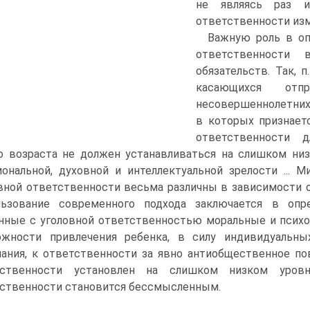
не являясь раз и
ответственности изм
Важную роль в оп
ответственности
обязательств. Так, 
касающихся отп
несовершеннолетних,
в которых признает
ответственности д
о возраста не должен устанавливаться на слишком ни
ональной, духовной и интеллектуальной зрелости ... 
вной ответственности весьма различны в зависимости о
льзование современного подхода заключается в опр
нные с уголовной ответственностью моральные и психо
ожности привлечения ребенка, в силу индивидуальны
ания, к ответственности за явно антиобщественное по
тственности установлен на слишком низком уров
ственности становится бессмысленным.