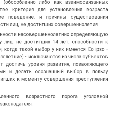
 (обособленно либо как взаимосвязанных
ве критерия для установления возраста
ное поведение, и причины существования
сти лиц, не достигших совершеннолетия.
венности несовершеннолетних определяющую
у лиц, не достигших 14 лет, способности к
когда такой выбор у них имеется. Ео ipso -
алолетние) - исключаются из числа субъектов
ут достичь уровня развития, позволяющего
ми и делать осознанный выбор в пользу
стигших к моменту совершения преступления
енного возрастного порога уголовной
законодателя.