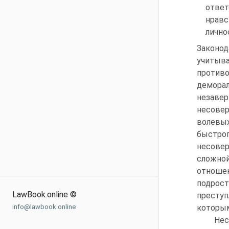
отв
нравс
лично
Законо
учитыв
проти
демор
незаве
несове
волевы
быстро
несовер
сложно
отноше
подрост
LawBook.online ©
престу
info@lawbook.online
которым
Нес