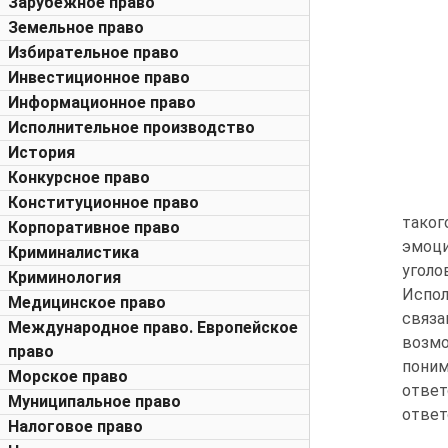
Зарубежное право
Земельное право
Избирательное право
Инвестиционное право
Информационное право
Исполнительное производство
История
Конкурсное право
Конституционное право
таког
Корпоративное право
эмоци
Криминалистика
уголо
Криминология
Испо
Медицинское право
связа
Международное право. Европейское
возм
право
поним
Морское право
отве
Муниципальное право
ответ
Налоговое право