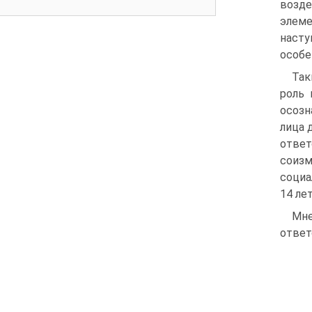
возд
элем
наст
особе
Так
роль 
осозн
лица 
ответ
соиз
социа
14 ле
Мн
ответ