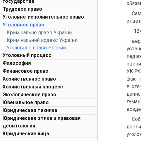
государства
обяза
Трудовое право
Сам
Уголовно-исполнительное право
ответ
Уголовное право
-12
Кримінальне право України
Кримінальний кодекс України
вер
Уголовное право России
уста
Уголовный процесс
педаг
Философия
оцени
Финансовое право
УК РФ
Хозяйственное право
факт 
в оте
Хозяйственный процесс
данно
Экологическое право
гума
Ювенальное право
возде
Юридическая техника
Юридическая этика и правовая
Соб
деонтология
дости
Юридические лица
угол