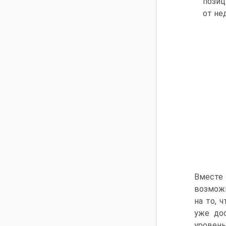
позиц
от не
Вместе
возможн
на то, 
уже до
уровень