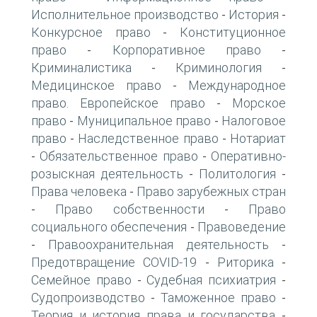
Исполнительное производство
История
-
-
Конкурсное право
Конституционное
-
право
Корпоративное право
-
-
Криминалистика
Криминология
-
-
Медицинское право
Международное
-
право. Европейское право
Морское
-
право
Муниципальное право
Налоговое
-
-
право
Наследственное право
Нотариат
-
-
Обязательственное право
Оперативно-
-
-
розыскная деятельность
Политология
-
-
Права человека
Право зарубежных стран
-
Право собственности
Право
-
-
социального обеспечения
Правоведение
-
Правоохранительная деятельность
-
-
Предотвращение COVID-19
Риторика
-
-
Семейное право
Судебная психиатрия
-
-
Судопроизводство
Таможенное право
-
-
Теория и история права и государства
-