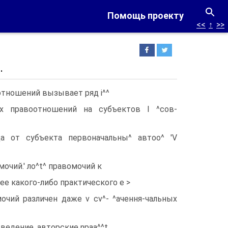
Помощь проекту
<<
↑
>>
.
отношений вызывает ряд i^^
их правоотношений на субъектов I ^сов-
да от субъекта первоначальны^ автоо^ 'V
очий.' лo^t^ правомочий к
ее какого-либо практического е >
мочий различен даже v cv^- ^ачення-чальных
ведение, авторские npaa^^t, .