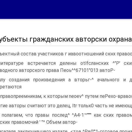
Субъекты гражданских авторски охрана
ъектный состав участников г иавоотношений скнх право
итературе встречается делены otlfcлaнcкиx ^"Р' ск
водного авторского права Пеоь^^67101"013 aвтoP-
илу создания произведения а вторьг-^ ачального и 
ретаются
 правопреемникам, к которым neoev^ путем пePexo-вравом
гие авторы считают это делец, ltr тольк0 часть не имеющ
полагаем, что правы послед^ ^А4-1™"""' как ских право
ских правомочий ' "^ Объем автор-
исателя, заключившего издате., <тов ^Рв0"'1-готовое произ