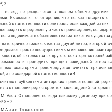
).2
т взгляд не разделяется в полном объеме другими
ами. Высказана точка зрения, что нельзя говорить о
арной ответственности соавторов, если каждый из них
лся создать определенную часть произведения; солидар
, если неделимость обязательства вытекает из существа 
 категоричнее высказывается другой автор, который счи
ев делают просто неосуществимым выполнение соавторо
льности, обязательства за другого соавтора, который ра
возможности проводить принцип солидарной отвестве
ченных соавторами, рекомендуется считать правильн
ой, а не солидарной ответственности.4
считают субъектами авторских правоотношений редак
в» в отношении редакторов тех произведений, которые н
. М. Азов. Отношения по издательскому договору при со
 № 8—9
. M A з о в. Та же статья