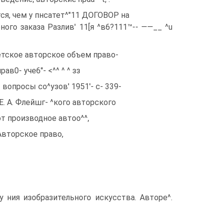
ся, чем у пнсатет^"11 ДOГОBOP на
ного заказа Разлив' 11[я ^в6?111™-- ——__ ^u
ветское авторское объем право-
ав0- уче6"- <^^ ^ ^ зз
 й- вопросы co^yзoв' 1951'- с- 339-
Е. А. Флейшг- ^кого авторского
ают производное автоо^^,
Авторское право,
 у ния изобразительного искусства. Авторе^.