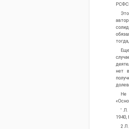
РСФСР
Это
автор
солид
обяза
тогда
Еще
случа
деяте
нет 
полу
долев
Не 
«Осно
' Л
1940,
2 Л