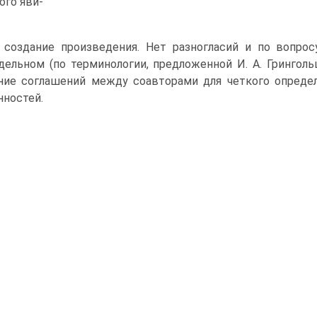
ого яви-
 создание произведения. Нет разногласий и по вопро
дельном (по терминологии, предложенной И. А. Гринго
ние соглашений между соавторами для четкого опреде
нностей.