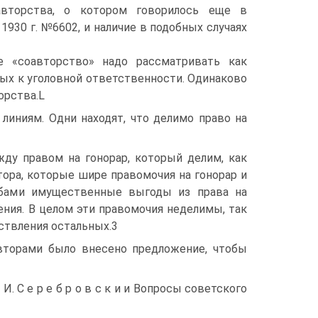
авторства, о котором говорилось еще в
30 г. №6602, и наличие в подобных случаях
е «соавторство» надо рассматривать как
ых к уголовной ответственности. Одинаково
орства.L
линиям. Одни находят, что делимо право на
жду правом на гонорар, который делим, как
ора, которые шире правомочия на гонорар и
обами имущественные выгоды из права на
ния. В целом эти правомочия неделимы, так
ствления остальных.3
вторами было внесено предложение, чтобы
 И. С e p е б p о в с к и и Вопросы советского