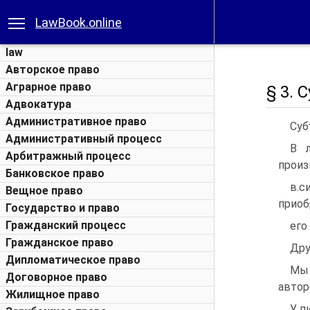
LawBook.online
law
Авторское право
Аграрное право
§ 3. 
Адвокатура
Административное право
Суб
Административный процесс
В л
Арбитражный процесс
произ
Банковское право
в.с
Вещное право
приоб
Государство и право
Гражданский процесс
его
Гражданское право
Дру
Дипломатическое право
Мы 
Договорное право
автор
Жилищное право
У п