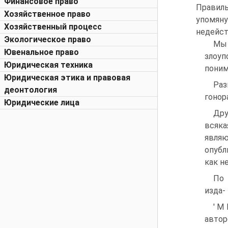
Финансовое право
Правил
Хозяйственное право
упомяну
Хозяйственный процесс
недейст
Экологическое право
Мы 
Ювенальное право
злоуп
Юридическая техника
поним
Юридическая этика и правовая
Раз
деонтология
гонор
Юридические лица
Дру
всяка
явля
опубл
как н
По 
изда-
' M
автор