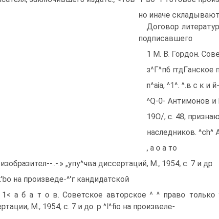
но иначе складывают
Договор литератур
подписавшего
1 М. В. Гордон. Со
з^Г^п6 гrдГaнcкoe пр
n^aia, ^1^. ^.в с к и
^Q-0- Антимонов и 
19O/, с. 48, призн
наследников. ^ch^ 
, а о а то
изобразител--..-.» „упу^чва диссертаций, М., 1954, с. 7 и др
k'bo на произведе-^'г кандидатской
. 1< а б а т о в. Советское авторское ^ ^ право только
тации, М., 1954, с. 7 и до. р ^l^fio на произвеле-