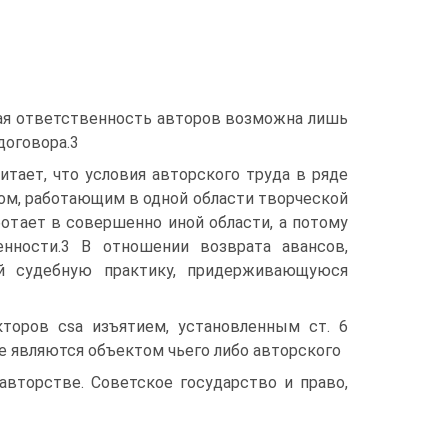
ная ответственность авторов возможна лишь
договора.3
тает, что условия авторского труда в ряде
м, работающим в одной области творческой
ботает в совершенно иной области, а потому
нности.3 В отношении возврата авансов,
ой судебную практику, придерживающуюся
торов csa изъятием, установленным ст. 6
е являются объектом чьего либо авторского
авторстве. Советское государство и право,