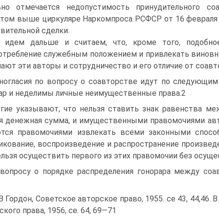
ьно отмечается недопустимость принудительного со
том выше циркуляре Наркомпроса РСФСР от 16 февраля 19
вительной сделки.
идем дальше и считаем, что, кроме того, подобно
отребление служебным положением и привлекать виновн
ают эти авторы и сотрудничество и его отличие от соавт
ногласия по вопросу о соавторстве идут по следующим 
ар и неделимы личные неимущественные права.2
гие указывают, что нельзя ставить знак равенства ме
я денежная сумма, и имущественными правомочиями авт
ются правомочиями извлекать всеми законными спос
икование, воспроизведение и распространение произведе
ельзя осуществить первого из этих правомочии без осуще
вопросу о порядке распределения гонорара между соа
 В Гордон, Советское авторское право, 1955. ce 43, 44,46. В.
ского права, 1956, ce. 64, 69—71