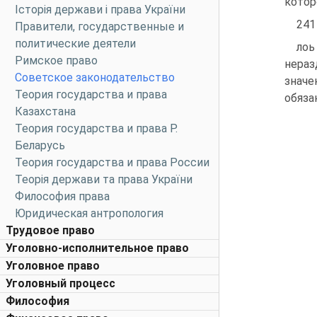
котор
Історія держави і права України
241
Правители, государственные и
политические деятели
лоь
Римское право
нераз
Советское законодательство
значе
Теория государства и права
обяза
Казахстана
Теория государства и права Р.
Беларусь
Теория государства и права России
Теорія держави та права України
Философия права
Юридическая антропология
Трудовое право
Уголовно-исполнительное право
Уголовное право
Уголовный процесс
Философия