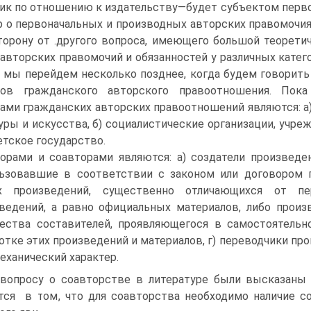
ик по отношению к издательству—будет субъектом перво
р о первоначальных и производных авторских правомочия
торону от .другого вопроса, имеющего большой теорети
авторских правомочий и обязанностей у различных катег
 мы перейдем несколько позднее, когда будем говорить
тов гражданского авторского правоотношения. Пок
ами гражданских авторских правоотношений являются: а)
уры и искусства, б) социалистические организации, учре
ветское государство.
орами и соавторами являются: а) создатели произведени
ьзовавшие в соответствии с законом или договором п
х произведений, существенно отличающихся от пе
ведений, а равно официальных материалов, либо произ
ества составителей, проявляющегося в самостоятельн
отке этих произведений и материалов, г) переводчики пр
механический характер.
вопросу о соавторстве в литературе были высказаны 
тся в том, что для соавторства необходимо наличие с