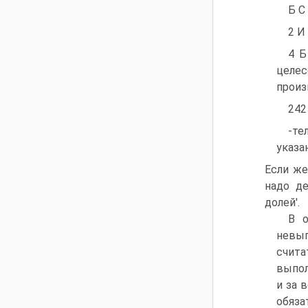
Б С
2 И
4 Б
целес
произ
242
-те
указа
Если же
надо де
долей'.
В о
невы
счит
выпол
и за 
обяза