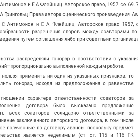
 Антимонов и Е А Флейшиц. Авторское право, 1957. ce. 69, 7
 А Грингольц Права автора сценического произведения. А
 С Антимонов и Е А. Флейшиц. Авторское право 1957, 
ообразность разрешения споров между соавторами по 
ведения путем соглашения либо при содетпвии организац
льства распределяли гонорар в соответствии с указани
ний—пропорционально выполненной каждым работе.
 нельзя применить ни один из указанных признаков, то
лить гонорар, исходя из предположения о равенстве
тношении характера ответственности соавторов за
полнение договора было высказано предложение
ать всех соавторов солидарно ответственными за
нение заключенного авторского договора, в том числе
все полученные по договору авансы, поскольку предмет
тельства является неделимым (ст. ст. 115 и 116 ГК