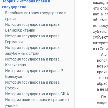
Теория и история права и
наследн
государства
что спо
Всеобщая история государства и
нас в с
права
объеме 
История государства и права
вопросу
Великобритании
субъек
История государства и права
субъект
Германии
литерат
История государства и права
и г) Со
зарубежных стран
Авт
История государства и права
испол
Казахстана
новы
История государства и права Р.
произ
Беларусь
творч
История государства и права
обраб
России
а не 
История государства и права США
По 
История политических и правовых
сходя
учений