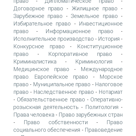
право
Дипломатическое право
-
-
Договорное право
Жилищное право
-
-
Зарубежное право
Земельное право
-
-
Избирательное право
Инвестиционное
-
право
Информационное право
-
-
Исполнительное производство
История
-
-
Конкурсное право
Конституционное
-
право
Корпоративное право
-
-
Криминалистика
Криминология
-
-
Медицинское право
Международное
-
право. Европейское право
Морское
-
право
Муниципальное право
Налоговое
-
-
право
Наследственное право
Нотариат
-
-
Обязательственное право
Оперативно-
-
-
розыскная деятельность
Политология
-
-
Права человека
Право зарубежных стран
-
Право собственности
Право
-
-
социального обеспечения
Правоведение
-