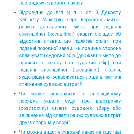
про видачу судового наказу
Відповідно до п/п з) п. 1 ст. З Декрету
Кабінету Міністрів «Про державне мито»
розмір державного мита при поданні
апеляційної (касаційної) скарги складає 50
відсотків ставки, що підлягає сплаті при
поданні позовної заяви. Чи повинна сторона
сплачувати судовий збір (державне мито до
прийняття закону про судовий збір) при
поданні апеляційної (касаційної) скарги,
якщо рішення оскаржується лише в частині
стягнення судових витрат?
Чи може оскаржити в апеляційному
порядку ухвалу суду про відстрочку
(розстрочку) сплати судового збору або
звільнення від сплати інших судових витрат
друга сторона у спорі?
Чи можна видати судовий наказ на підставі