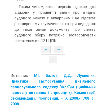
Таким чином, якщо перелік підстав для
відмови у прийнятті заяви про видачу
судового наказу є вичерпним і не підлягає
розширеному тлумаченню, то при недоданні
до такої заяви документу про сплату
судового збору потрібно застосовувати
положення ст. 121 ЦПК.
|
<<
>>
↑
Источник:
М.І. Балюк, Д.Д. Луспеник.
Практика застосування цивільного
процесуального кодексу України (цивільний
процес у питаннях і відповідях). Коментарії,
рекомендації, пропозиції. - X.,2008.- 708 с..
2008