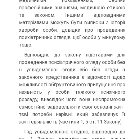
медичними показаннями, своїми
професійними знаннями, медичною етикою
та законом. Іншими відповідними
матеріалами можуть бути виписки з історії
хвороби особи, довідки про проведення
психіатрич­них оглядів цієї особи у минулому
тощо.
Відповідно до закону підставами для
проведення психіатричного огляду особи без
її усвідомленої згоди або без згоди її
законного представника є відомості щодо
можливості обґрунтованого припу­щення про
наявність у особи тяжкого психічного
розладу, внаслідок чого вона неспроможна
самостійно задовольняти свої основні жит­
тєві потреби нарівні, який забезпечує її
життєдіяльність (частини 1, 5 ст. 11 Закону).
Під усвідомленою згодою, відповідно до