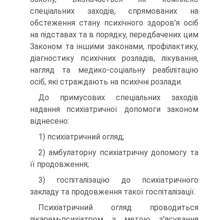
спеціальних заходів, спрямованих на
обстеження стану пси­хічного здоров'я осіб
на підставах та в порядку, передбачених цим
Законом та іншими законами, профілактику,
діагностику психічних розладів, лікування,
нагляд та медико-соціальну реабілітацію
осіб, які страждають на психічні розлади.
До примусових спеціальних заходів
надання психіатричної допо­моги законом
віднесено:
1) психіатричний огляд;
2) амбулаторну психіатричну допомогу та
її продовження;
3) госпіталізацію до психіатричного
закладу та продовження такої госпіталізації.
Психіатричний огляд проводиться
лікарем-психіатром з метою з'ясування