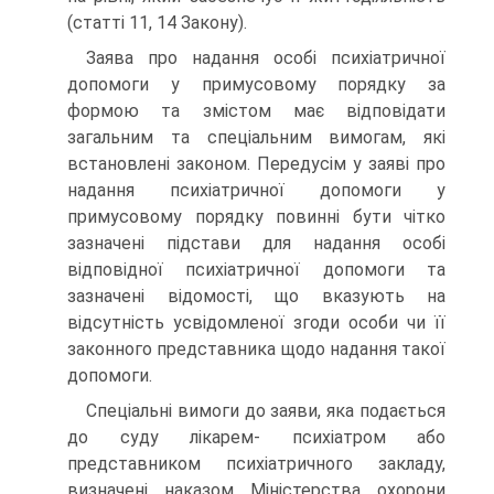
(статті 11, 14 Закону).
Заява про надання особі психіатричної
допомоги у примусовому порядку за
формою та змістом має відповідати
загальним та спеціальним вимогам, які
встановлені законом. Передусім у заяві про
надання пси­хіатричної допомоги у
примусовому порядку повинні бути чітко
зазна­чені підстави для надання особі
відповідної психіатричної допомоги та
зазначені відомості, що вказують на
відсутність усвідомленої згоди осо­би чи її
законного представника щодо надання такої
допомоги.
Спеціальні вимоги до заяви, яка подається
до суду лікарем- психіатром або
представником психіатричного закладу,
визначені на­казом Міністерства охорони