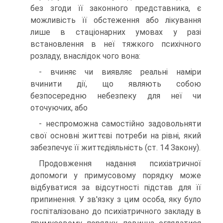
без згоди її законного представника, є
можливість її обстеження або лікування
лише в стаціонарних умовах у разі
встановлення в неї тяжкого психіч­ного
розладу, внаслідок чого вона:
- вчиняє чи виявляє реальні наміри
вчинити дії, що являють собою
безпосередню небезпеку для неї чи
оточуючих, або
- неспроможна самостійно задовольняти
свої основні життєві по­треби на рівні, який
забезпечує її життєдіяльність (ст. 14 Закону).
Продовження надання психіатричної
допомоги у примусовому по­рядку може
відбуватися за відсутності підстав для її
припинення. У зв'язку з цим особа, яку було
госпіталізовано до психіатричного за­кладу в