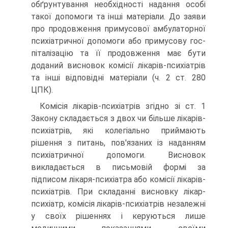
обґрунтування необхідності надан­ня особі
такої допомоги та інші матеріали. До заяви
про продовження примусової амбулаторної
психіатричної допомоги або примусову гос­
піталізацію та її продовження має бути
доданий висновок комісії лікарів-психіатрів
та інші відповідні матеріали (ч. 2 ст. 280
ЦПК).
Комісія лікарів-психіатрів згідно зі ст. 1
Закону складається з двох чи більше лікарів-
психіатрів, які колегіально приймають
рішення з питань, пов'язаних із наданням
психіатричної допомоги. Висновок
викладається в письмовій формі за
підписом лікаря-психіатра або ко­місії лікарів-
психіатрів. При складанні висновку лікар-
психіатр, комі­сія лікарів-психіатрів незалежні
у своїх рішеннях і керуються лише