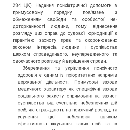
284 ЦК). Надання психіатричної допомоги в
при­мусовому порядку пов'язане з
обмеженням свободи та особистої не­
доторканності людини, тому віднесення
розгляду цих справ до судової юрисдикції є
гарантією захисту прав та охоронюваних
законом інте­ресів людини і суспільства
шляхом справедливого, неупередженого та
своєчасного розгляду й вирішення справи.
Збереження та укріплення психічного
здоров'я є одним із пріори­тетних напрямів
державної діяльності. Примусові заходи
медичного характеру як специфічні заходи
соціального захисту спрямовані на захист
суспільства від суспільно небезпечних дій
осіб, які страждають на психічний розлад, та
усунення цієї небезпеки шляхом
ефективного лікування таких осіб та їх