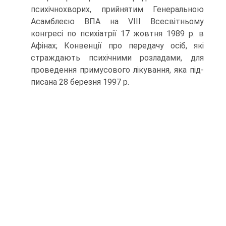
психічнохворих, прийнятим Гене­ральною
Асамблеєю ВПА на VIII Всесвітньому
конгресі по психіатрії 17 жовтня 1989 р. в
Афінах; Конвенції про передачу осіб, які
страждають психічними розладами, для
проведення примусового лікування, яка під­
писана 28 березня 1997 р.