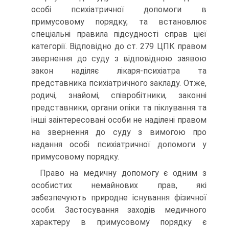
особі психіатричної допомоги в
примусовому порядку, та встановлює
спеціальні правила підсудності справ цієї
категорії. Відповідно до ст. 279 ЦПК правом
звер­нення до суду з відповідною заявою
закон наділяє лікаря-психіатра та
представника психіатричного закладу. Отже,
родичі, знайомі, співробіт­ники, законні
представники, органи опіки та піклування та
інші заінте­ресовані особи не наділені правом
на звернення до суду з вимогою про
надання особі психіатричної допомоги у
примусовому порядку.
Право на медичну допомогу є одним з
особистих немайнових прав, які
забезпечують природне існування фізичної
особи. Застосування заходів медичного
характеру в примусовому порядку є