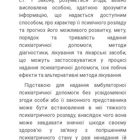
ст. 1 Закону, розуміється згода, вільно
висловлена особою, здатною зрозуміти
інформацію, що надається доступним
способом, про характер її психічного розладу
та прогноз його можливого розвитку, мету,
порядок та тривалість надан­ня
психіатричної допомоги, методи
діагностики, лікування та лікарські засоби,
що можуть застосовуватися у процесі
надання психіатричної допомоги, їхні побічні
ефекти та альтернативні методи лікування.
Підставою для надання амбулаторної
психіатричної допомоги без усвідомленої
згоди особи або її законного представника
може бути встановлення в неї тяжкого
психіатричного розладу, внаслідок чого вона
може завдавати значної шкоди своєму
здоров'ю у зв'язку з по­гіршенням
психіатричного стану у разі ненадання їй