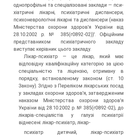
однопрофільні та спеціалізовані заклади — пси­
хіатричні лікарні, психіатричні диспансери,
психоневрологічні лі­карні та диспансери (наказ
Міністерства охорони здоров'я України від
28.10.2002 р. № 385(г0892-02))'. Офіційним
представником психі­атричного закладу
виступає керівник цього закладу.
Лікар-психіатр — це лікар, який має
відповідну кваліфікаційну категорію за цією
спеціальністю та ліцензію, отриману в
порядку, встановленому законом (ст. 10
Закону). Згідно з Переліком лікарських посад
у закладах охорони здоров'я, затвердженим
наказом Міністер­ства охорони здоров'я
України від 28.10.2002 р. № 385(г0892-02), до
лікарів-спеціалістів у галузі психіатрії
віднесені: лікар-психіатр, лікар-
психіатр дитячий, лікар-психіатр