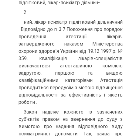
підлітковий, лікар-психіатр дільнич-
2
ний, лікар-психіатр підлітковий дільничний
. Відповідно до п. 3.7 Положення про порядок
проведення атестації лікарів,
затвердженого наказом Міністерства
охорони здоров'я України від 19.12.1997 р. №
359, кваліфікація лікарів-спеціалістів
визначається атестаційною комісією
задругою, першою та вищою
кваліфікаційними категоріями. Атестація
проводиться передусім з метою підвищення
відповідальнос­ті за ефективність і якість
роботи .
Закон наділяє кожного із зазначених
суб'єктів правом на звернення до суду з
вимогою про надання відповідного виду
психіатричної до­помоги. Так, заява про