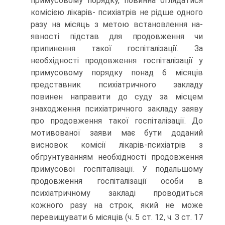
примусовому порядку, повинна оглядатися
комісією лікарів- психіатрів не рідше одного
разу на місяць з метою встановлення на­
явності підстав для продовження чи
припинення такої госпіталізації. За
необхідності продовження госпіталізації у
примусовому порядку понад 6 місяців
представник психіатричного закладу
повинен напра­вити до суду за місцем
знаходження психіатричного закладу заяву
про продовження такої госпіталізації. До
мотивованої заяви має бути до­даний
висновок комісії лікарів-психіатрів з
обгрунтуванням необхід­ності продовження
примусової госпіталізації. У подальшому
продов­ження госпіталізації особи в
психіатричному закладі проводиться
кожного разу на строк, який не може
перевищувати 6 місяців (ч. 5 ст. 12, ч. З ст. 17