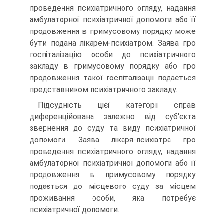
проведення психіатричного огляду, надання
амбулаторної психіатричної допомоги або її
продовження в примусо­вому порядку може
бути подана лікарем-психіатром. Заява про
госпі­талізацію особи до психіатричного
закладу в примусовому порядку або про
продовження такої госпіталізації подається
представником психіатричного закладу.
Підсудність цієї категорії справ
диференційована залежно від суб'єкта
звернення до суду та виду психіатричної
допомоги. Заява лікаря-психіатра про
проведення психіатричного огляду, надання
ам­булаторної психіатричної допомоги або її
продовження в примусовому порядку
подається до місцевого суду за місцем
проживання особи, яка потребує
психіатричної допомоги.