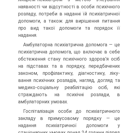
наявності чи відсутності в особи психічного
розладу, по­треби в наданні їй психіатричної
допомоги, а також для вирішення питання
про вид такої допомоги та порядок її
надання.
Амбулаторна психіатрична допомога — це
психіатрична допомога, що включає в себе
обстеження стану психічного здоров'я осіб
на підста­вах та в порядку, передбачених
законом, профілактику, діагностику, ліку­
вання психічних розладів, нагляд, догляд та
медико-соціальну реабілітацію осіб, які
страждають на психічні розлади, в
амбулаторних умовах.
Госпіталізація особи до психіатричного
закладу в примусовому порядку — це
надання психіатричної допомоги у
стаціонарних умовах понад 24 години підряд