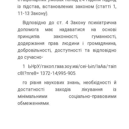
із підстав, встановлених законом (статті 1,
11-13 Закону).
Відповідно до ст. 4 Закону психіатрична
допомога має надаватися на основі
принципів законності, гуманності,
додержання прав людини і громадянина,
добровільності, доступності та відповідно
до сучасно-
1 ЬНрУ/гакоп.гааа.зоу.иаі/сеі-Ьіп/ІаАв/таіп
с8І?пге8= 1372-14;995-905.
го рівня наукових знань, необхідності й
достатності заходів лікування із
мінімальними соціально-правовими
обмеженнями.