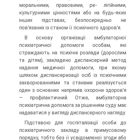
моральними, правовими, ре- лігійними,
культурними цінностями або на будь-яких
інших підставах, безпосередньо не
пов'язаних із станом її психічного здоров'я.
В основу організації амбулаторної
психіатричної допомоги особам, які
страждають на психічні розлади (дорослим
та дітям), закладено диспансерний метод
надання медичної допомоги, при якому
шляхом диспансеризації осіб із психічними
захворюваннями та станами реа­лізується
один з основних напрямів охорони здоров'я
— профілактич­ний. Отже, амбулаторна
психіатрична допомога за рішенням суду має
надаватися у вигляді диспансерного нагляду.
Підставою для госпіталізації особи до
психіатричного закладу в примусовому
порядку, тобто без її усвідомленої згоди або