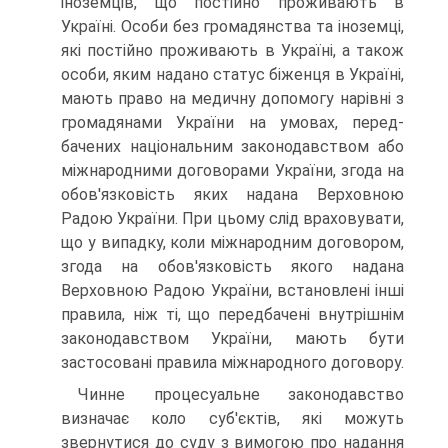
іноземців, що постійно проживають в
Україні. Особи без громадянства та іноземці,
які постійно проживають в Україні, а та­кож
особи, яким надано статус біженця в Україні,
мають право на медичну допомогу нарівні з
громадянами України на умовах, перед­
бачених національним законодавством або
міжнародними договорами України, згода на
обов'язковість яких надана Верховною
Радою Укра­їни. При цьому слід враховувати,
що у випадку, коли міжнародним договором,
згода на обов'язковість якого надана
Верховною Радою України, встановлені інші
правила, ніж ті, що передбачені внутрішнім
законодавством України, мають бути
застосовані правила міжнарод­ного договору.
Чинне процесуальне законодавство
визначає коло суб'єктів, які мо­жуть
звернутися до суду з вимогою про надання