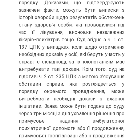
порядку. Доказами, що підтверджують
зазначені факти, можуть бути виписки з
історії хвороби щодо результатів обстежень
стану здоров'я особи, які проводилися під
час її лікування, висновки незалежних
лікарів-психіатрів тощо. Суд згідно з ч. 1 ст.
137 ЦПК у випадках, коли щодо отримання
необхідних доказів у осіб, які беруть участь у
справі, є складнощі, за їх клопотанням має
витребувати такі докази. Крім того, суд на
підставі ч. 2 ст. 235 ЦПК з метою з'ясування
обставин справи, яка розглядається у
порядку окремого провадження, може
витребувати необхідні докази з власної
ініціативи. Заява може бути подана до суду
через три місяці з дня ухвалення рішення про
примусове надання ам­булаторної
психіатричної допомоги або її продовження,
примусової госпіталізації або її продовження