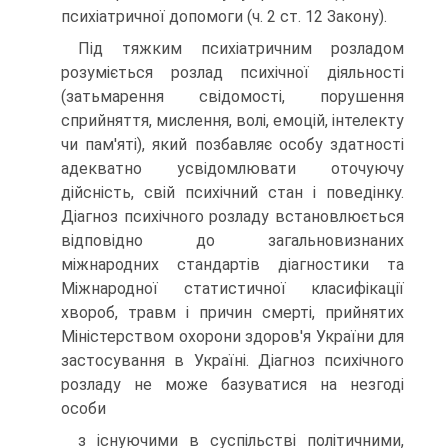
психіатричної допомоги (ч. 2 ст. 12 Закону).
Під тяжким психіатричним розладом
розуміється розлад психічної діяльності
(затьмарення свідомості, порушення
сприйняття, мислення, волі, емоцій, інтелекту
чи пам'яті), який позбавляє особу здатності
адекватно усвідомлювати оточуючу
дійсність, свій психічний стан і поведінку.
Діагноз психічного розладу встановлюється
відповідно до загальновизнаних
міжнародних стандартів діагностики та
Міжнарод­ної статистичної класифікації
хвороб, травм і причин смерті, прийня­тих
Міністерством охорони здоров'я України для
застосування в Укра­їні. Діагноз психічного
розладу не може базуватися на незгоді
особи
з існуючими в суспільстві політичними,