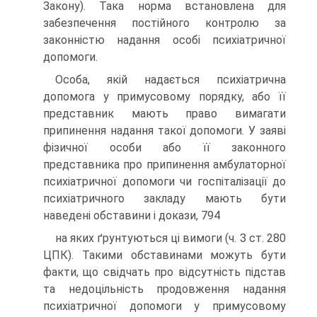
Закону). Така норма встановлена для
забезпечення постій­ного контролю за
законністю надання особі психіатричної
допомоги.
Особа, якій надається психіатрична
допомога у примусовому по­рядку, або її
представник мають право вимагати
припинення надання такої допомоги. У заяві
фізичної особи або її законного
представника про припинення амбулаторної
психіатричної допомоги чи госпіталіза­ції до
психіатричного закладу мають бути
наведені обставини і докази, 794
на яких ґрунтуються ці вимоги (ч. З ст. 280
ЦПК). Такими обставина­ми можуть бути
факти, що свідчать про відсутність підстав
та недо­цільність продовження надання
психіатричної допомоги у примусово­му