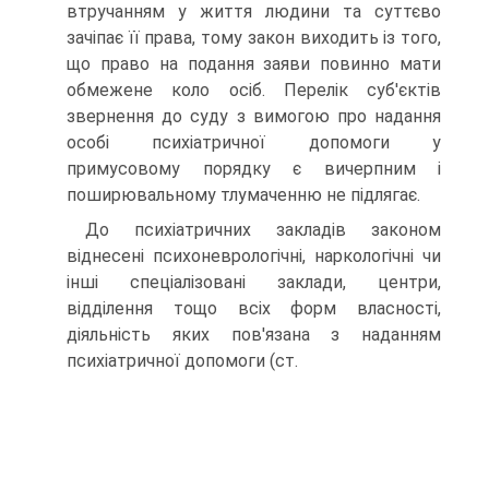
втручанням у життя людини та суттєво
зачіпає її права, тому закон виходить із того,
що право на подання заяви повинно мати
обмежене коло осіб. Перелік суб'єктів
звернення до суду з вимогою про надання
особі психіатрич­ної допомоги у
примусовому порядку є вичерпним і
поширювальному тлумаченню не підлягає.
До психіатричних закладів законом
віднесені психоневрологічні, наркологічні чи
інші спеціалізовані заклади, центри,
відділення тощо всіх форм власності,
діяльність яких пов'язана з наданням
психіатрич­ної допомоги (ст.