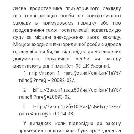
Заява представника психіатричного закладу
про госпіталізацію особи до психіатричного
закладу в при­мусовому порядку або про
продовження такої госпіталізації подається до
суду за місцем знаходження цього закладу.
Місцезнаходженням юридичної особи є адреса
органу або особи, які відповідно до уста­новчих
документів юридичної особи чи закону
виступають від її імені (ст. 93 ЦК України).
1 пгІр://гакоп 1 .гааа.§оу.иа|/сеі-Ьіп/1аУ5/
таіпс§і?пге§ = 20892-02/.
2 ЬПр://2акоп1.гааа.80У.иа|/сеі-Ьіп/1аУ5/
таіпс8І?пге§=20893-02.
3 ЬПр://2акоп1.га(іа.80У.иа|/с§і-Ьіп/1аук/
таіп сАіїп ге§ = г0014-98.
У випадках, коли відповідно до закону
примусова госпіталізація була проведена за