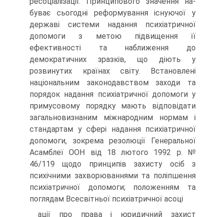
ресоціалізації. Принципового значення на­
буває сьогодні реформування існуючої у
державі системи надання психіатричної
допомоги з метою підвищення її
ефективності та на­ближення до
демократичних зразків, що діють у
розвинутих країнах світу. Встановлені
національним законодавством заходи та
порядок надання психіатричної допомоги у
примусовому порядку мають від­повідати
загальновизнаним міжнародним нормам і
стандартам у сфе­рі надання психіатричної
допомоги, зокрема резолюції Генеральної
Асамблеї ООН від 18 лютого 1992 р. №
46/119 щодо принципів захис­ту осіб з
психічними захворюваннями та поліпшення
психіатричної допомоги; положенням та
поглядам Всесвітньої психіатричної асоці­
ації про права і юридичний захист