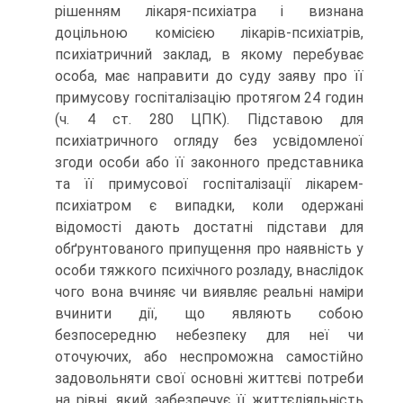
рішенням лікаря-психіатра і визнана
доцільною комісією лікарів-психіатрів,
психіатричний заклад, в якому перебуває
особа, має направити до суду заяву про її
примусову госпіталізацію протягом 24 годин
(ч. 4 ст. 280 ЦПК). Підставою для
психіатричного огляду без усвідомленої
згоди особи або її законного представника
та її примусової госпіталізації лікарем-
психіатром є випадки, коли одер­жані
відомості дають достатні підстави для
обґрунтованого припущен­ня про наявність у
особи тяжкого психічного розладу, внаслідок
чого вона вчиняє чи виявляє реальні наміри
вчинити дії, що являють собою
безпосередню небезпеку для неї чи
оточуючих, або неспроможна само­стійно
задовольняти свої основні життєві потреби
на рівні, який забез­печує її життєдіяльність