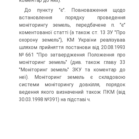
коментар до них).
До пункту "є". Повноваження щодо
встановлення порядку проведення
моніторингу земель, передбачене п. "є"
коментованої статті (а також ст. 13 ЗУ "Про
охорону земель"), KM України реалізував
шляхом прийняття постанови від 20.08.1993
№661 "Про затвердження Положення про
моніторинг земель" (див. також главу 33
"Моніторинг земель" ЗКУ та коментар до
неї). Моніторинг земель є складовою
системи моніторингу довкілля, порядок
ведення якого визначений також ПКМ (від
30.03.1998 №391) на підставі ч.