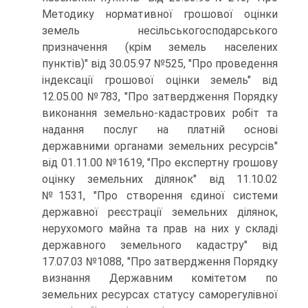
Методику нормативної грошової оцінки
земель несільськогосподарського
призначення (крім земель населених
пунктів)" від 30.05.97 №525, "Про проведення
індексації грошової оцінки земель" від
12.05.00 №783, "Про затвердження Порядку
виконання земельно-кадастрових робіт та
надання послуг на платній основі
державними органами земельних ресурсів"
від 01.11.00 №1619, "Про експертну грошову
оцінку земельних ділянок" від 11.10.02
№1531, "Про створення єдиної системи
державної реєстрації земельних ділянок,
нерухомого майна та прав на них у складі
державного земельного кадастру" від
17.07.03 №1088, "Про затвердження Порядку
виз­нання Державним комітетом по
земельних ресурсах статусу саморегулівної