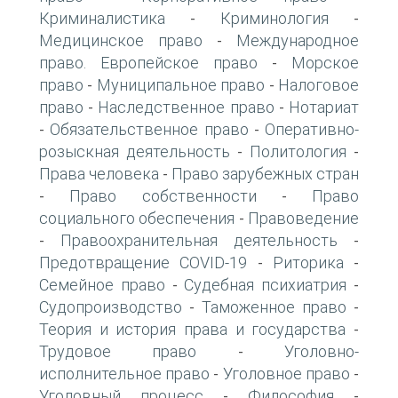
Криминалистика
Криминология
-
-
Медицинское право
Международное
-
право. Европейское право
Морское
-
право
Муниципальное право
Налоговое
-
-
право
Наследственное право
Нотариат
-
-
Обязательственное право
Оперативно-
-
-
розыскная деятельность
Политология
-
-
Права человека
Право зарубежных стран
-
Право собственности
Право
-
-
социального обеспечения
Правоведение
-
Правоохранительная деятельность
-
-
Предотвращение COVID-19
Риторика
-
-
Семейное право
Судебная психиатрия
-
-
Судопроизводство
Таможенное право
-
-
Теория и история права и государства
-
Трудовое право
Уголовно-
-
исполнительное право
Уголовное право
-
-
Уголовный процесс
Философия
-
-