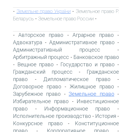
Земельне право України
Земельное право Р.
-
-
Беларусь
Земельное право России
-
-
Авторское право
Аграрное право
-
-
-
Адвокатура
Административное право
-
-
Административный процесс
-
Арбитражный процесс
Банковское право
-
Вещное право
Государство и право
-
-
-
Гражданский процесс
Гражданское
-
право
Дипломатическое право
-
-
Договорное право
Жилищное право
-
-
Зарубежное право
Земельное право
-
-
Избирательное право
Инвестиционное
-
право
Информационное право
-
-
Исполнительное производство
История
-
-
Конкурсное право
Конституционное
-
право
Корпоративное право
-
-