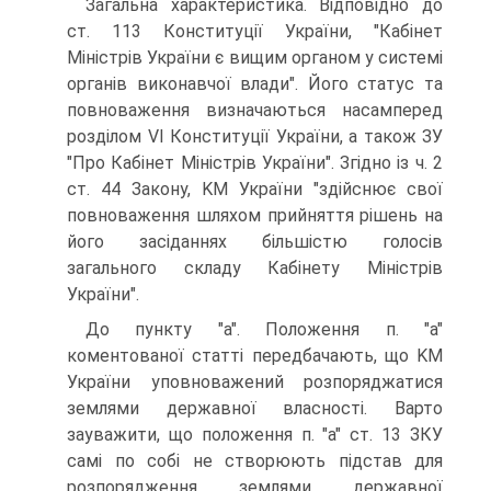
Загальна характеристика. Відповідно до
ст. 113 Конституції України, "Кабінет
Міністрів України є вищим органом у системі
органів виконавчої влади". Його статус та
повноваження визначаються насамперед
розділом VI Конституції України, а також ЗУ
"Про Кабінет Міністрів України". Згідно із ч. 2
ст. 44 Закону, KM України "здійснює свої
повноваження шляхом прийняття рішень на
його засіданнях більшістю голосів
загального складу Кабінету Міністрів
України".
До пункту "а". Положення п. "а"
коментованої статті передбачають, що KM
України уповноважений розпоряджатися
землями державної власності. Варто
зауважити, що положення п. "а" ст. 13 ЗКУ
самі по собі не створюють підстав для
розпорядження землями державної