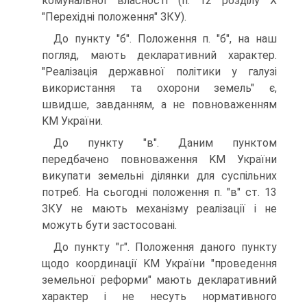
комунальної власності (п. 12 розділу X
"Перехідні положення" ЗКУ).
До пункту "б". Положення п. "б", на наш
погляд, мають декларативний характер.
"Реалізація державної політики у галузі
використання та охорони земель" є,
швидше, завданням, а не повноваженням
KM України.
До пункту "в". Даним пунктом
передбачено повноваження KM України
викупати земельні ділянки для суспільних
потреб. На сьогодні положення п. "в" ст. 13
ЗКУ не мають механізму реалізації і не
можуть бути застосовані.
До пункту "г". Положення даного пункту
щодо координації KM України "проведення
земельної реформи" мають декларативний
характер і не несуть нормативного