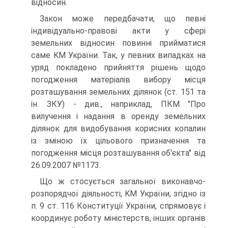
відносин.
Закон може передбачати, що певні
індивідуально-правові акти у сфері
земельних відносин повинні прийматися
саме KM України. Так, у певних випадках на
уряд покладено прийняття рішень щодо
погодження матеріалів вибору місця
розташування земельних ділянок (ст. 151 та
ін. ЗКУ) - див., наприклад, ПКМ "Про
вилучення і надання в оренду земельних
ділянок для видобування корисних копалин
із зміною їх цільового призначення та
погодження місця розташування об'єкта" від
26.09.2007 №1173.
Що ж стосується загальної виконавчо-
розпорядчої діяльності, KM України, згідно із
п. 9 ст. 116 Конституції України, спрямовує і
координує роботу міністерств, інших органів