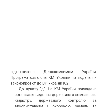
підготовлено Держкомземом України.
Програма схвалена KM України та подана як
законопроект до ВР України102.
До пункту "д". На KM України покладена
організація ведення державного земельного
кадастру, державного контролю за
використанням і охороною земель та