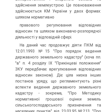
здійснення землеустрою. Це повноваження
здійснюється KM України у двох формах:
шляхом нормативно
правового регулювання відповідних
відносин та шляхом виконавчо-розпорядчої
діяльності у відповідній сфері.
На даний час продовжує діяти ПКМ від
12.01.1993 №15 "Про порядок ведення
державного земельного кадастру" (хоча пп.
"в" п. 4 розділу IX "Прикінцеві положення"
ЗКУ передбачає врегулювання відповідних
відносин законом). Діє ціла низка інших
постанов уряду, що регламентують різні
аспекти ведення державного земельного
кадастру - зокрема, "Про Методику
нормативної грошової оцінки земель
сільськогосподарського призначення та
населених пунктів" від 23.03.95 №213, "Про