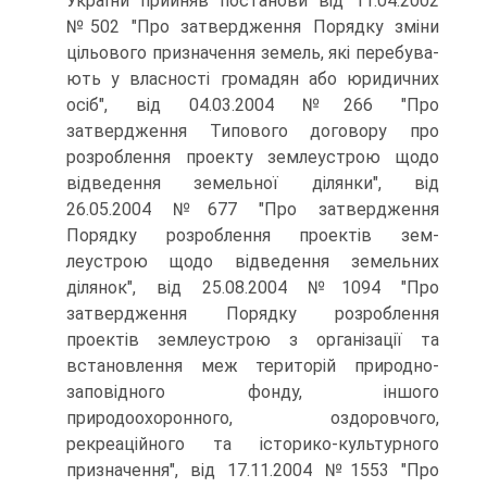
України прийняв постанови від 11.04.2002
№502 "Про затвердження Порядку зміни
цільового призначення земель, які перебува­
ють у власності громадян або юридичних
осіб", від 04.03.2004 №266 "Про
затвердження Типового договору про
розроблення проекту землеустрою щодо
відведення земельної ділянки", від
26.05.2004 №677 "Про затвердження
Порядку розроблення проектів зем­
леустрою щодо відведення земельних
ділянок", від 25.08.2004 №1094 "Про
затвердження Порядку розроблення
проектів землеустрою з організації та
встановлення меж територій природно-
заповідного фонду, іншого
природоохоронного, оздоровчого,
рекреаційного та історико-культурного
призначення", від 17.11.2004 №1553 "Про