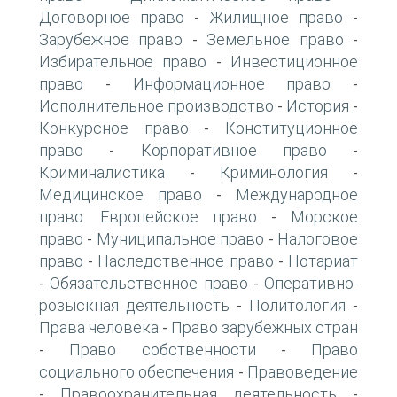
Договорное право
Жилищное право
-
-
Зарубежное право
Земельное право
-
-
Избирательное право
Инвестиционное
-
право
Информационное право
-
-
Исполнительное производство
История
-
-
Конкурсное право
Конституционное
-
право
Корпоративное право
-
-
Криминалистика
Криминология
-
-
Медицинское право
Международное
-
право. Европейское право
Морское
-
право
Муниципальное право
Налоговое
-
-
право
Наследственное право
Нотариат
-
-
Обязательственное право
Оперативно-
-
-
розыскная деятельность
Политология
-
-
Права человека
Право зарубежных стран
-
Право собственности
Право
-
-
социального обеспечения
Правоведение
-
Правоохранительная деятельность
-
-