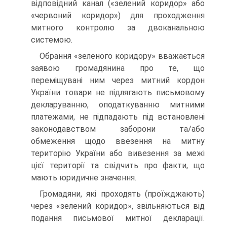
відповідний канал («зелений коридор» або
«червоний коридор») для проходження
митного контролю за двоканальною
системою.
Обрання «зеленого коридору» вважається
заявою громадянина про те, що
переміщувані ним через митний кордон
України товари не підлягають письмовому
декларуванню, оподаткуванню митними
платежами, не підпадають під встановлені
законодавством заборони та/або
обмеження щодо ввезення на митну
територію України або вивезення за межі
цієї території та свідчить про факти, що
мають юридичне значення.
Громадяни, які проходять (проїжджають)
через «зелений коридор», звільняються від
подання письмової митної декларації.