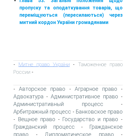
Глава 53. Загальні положення щодо
пропуску та оподаткування товарів, що
переміщуються (пересилаються) через
митний кордон України громадянами
Митне право України
Таможенное право
-
-
России
-
Авторское право
Аграрное право
-
-
-
Адвокатура
Административное право
-
-
Административный процесс
-
Арбитражный процесс
Банковское право
-
Вещное право
Государство и право
-
-
-
Гражданский процесс
Гражданское
-
право
Дипломатическое право
-
-