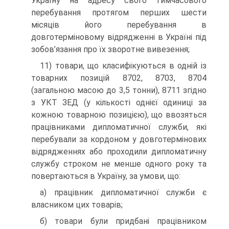
Україну на адресу свого тимчасового
перебування протягом перших шести
місяців його перебування в
довготерміновому відрядженні в Україні під
зобов’язання про їх зворотне вивезення;
11) товари, що класифікуються в одній із
товарних позицій 8702, 8703, 8704
(загальною масою до 3,5 тонни), 8711 згідно
з УКТ ЗЕД (у кількості однієї одиниці за
кожною товарною позицією), що ввозяться
працівниками дипломатичної служби, які
перебували за кордоном у довготермінових
відрядженнях або проходили дипломатичну
службу строком не менше одного року та
повертаються в Україну, за умови, що:
а) працівник дипломатичної служби є
власником цих товарів;
б) товари були придбані працівником