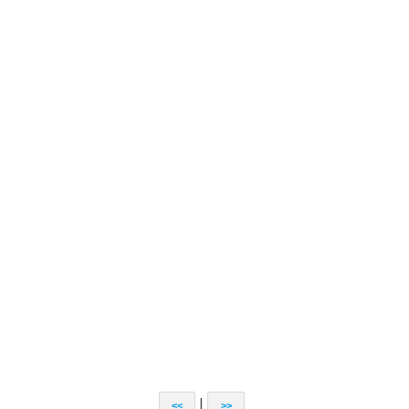
|
<<
>>