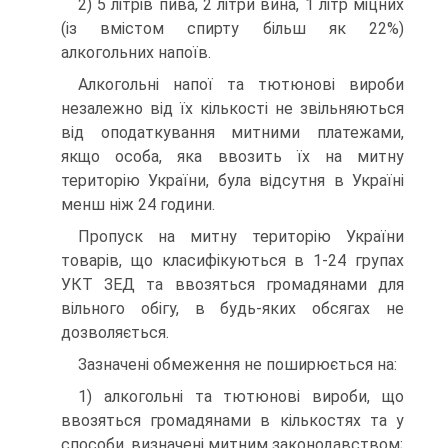
2) 5 літрів пива, 2 літри вина, 1 літр міцних
(із вмістом спирту більш як 22%)
алкогольних напоїв.
Алкогольні напої та тютюнові вироби
незалежно від їх кількості не звільняються
від оподаткування митними платежами,
якщо особа, яка ввозить їх на митну
територію України, була відсутня в Україні
менш ніж 24 години.
Пропуск на митну територію України
товарів, що класифікуються в 1-24 групах
УКТ ЗЕД та ввозяться громадянами для
вільного обігу, в будь-яких обсягах не
дозволяється.
Зазначені обмеження не поширюється на:
1) алкогольні та тютюнові вироби, що
ввозяться громадянами в кількостях та у
способи, визначені митним законодавством;