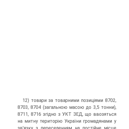
12) товари за товарними позиціями 8702,
8703, 8704 (загальною масою до 3,5 тонни),
8711, 8716 згідно з УКТ ЗЕД, що ввозяться
на митну територію України громадянами у
зв’язку з переселенням на постійне місце