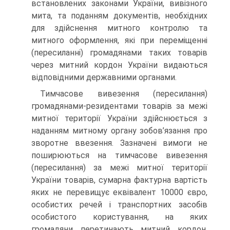
встановлених законами України, вивізного
мита, та поданням документів, необхідних
для здійснення митного контролю та
митного оформлення, які при переміщенні
(пересиланні) громадянами таких товарів
через митний кордон України видаються
відповідними державними органами.
Тимчасове вивезення (пересилання)
громадянами-резидентами товарів за межі
митної території України здійснюється з
наданням митному органу зобов’язання про
зворотне ввезення. Зазначені вимоги не
поширюються на тимчасове вивезення
(пересилання) за межі митної території
України товарів, сумарна фактурна вартість
яких не перевищує еквівалент 10000 євро,
особистих речей і транспортних засобів
особистого користування, на яких
громадяни перетинають митний кордон.