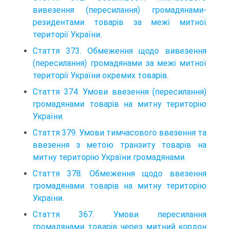
вивезення (пересилання) громадянами-
резидентами товарів за межі митної
території України.
Стаття 373. Обмеження щодо вивезення
(пересилання) громадянами за межі митної
тери­торії України окремих товарів.
Стаття 374. Умови ввезення (пересилання)
громадянами товарів на митну територію
Укра­їни.
Стаття 379. Умови тимчасового ввезення та
ввезення з метою транзиту товарів на
митну територію України громадянами.
Стаття 378. Обмеження щодо ввезення
громадянами товарів на митну територію
України.
Стаття 367. Умови пересилання
громадянами товарів через митний кордон