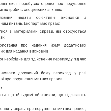
енні якої перебуває справа про порушення
зі потреби в спеціальних знаннях.
’язаний надати об’єктивні висновки з
ним питань. Експерт має право:
ися з матеріалами справи, які стосуються
зи;
лопотання про надання йому додаткових
них для надання висновків.
ї необхідне для здійснення перекладу під час
снювати доручений йому переклад, у разі
аві про порушення митних правил.
у.
ти, що їй відомі обставини, що підлягають
ення у справі про порушення митних правил,