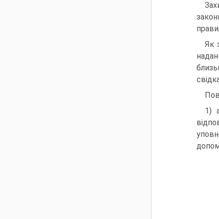
Зах
закон
прави
Як 
надан
близь
свідка
Пов
1) 
відпо
уповн
допом