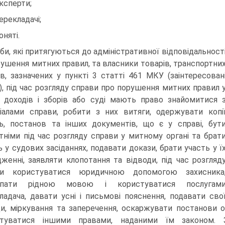
експерти;
перекладачі;
оняті.
би, які притягуються до адміністративної відповідальност
рушення митних правил, та власники товарів, транспортни
ів, зазначених у пункті 3 статті 461 МКУ (заінтересован
), під час розгляду справи про порушення митних правил 
і доходів і зборів або суді мають право знайомитися 
іалами справи, робити з них витяги, одержувати копі
ь, постанов та інших документів, що є у справі, бут
тніми під час розгляду справи у митному органі та брат
ь у судових засіданнях, подавати докази, брати участь у ї
дженні, заявляти клопотання та відводи, під час розгляд
ви користуватися юридичною допомогою захисника
упати рідною мовою і користуватися послугам
ладача, давати усні і письмові пояснення, подавати сво
и, міркування та заперечення, оскаржувати постанови орг
стуватися іншими правами, наданими їм законом. За