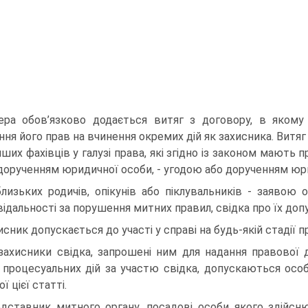
ра обов’язково додається витяг з договору, в якому
ня його прав на вчинення окремих дій як захисника. Витяг
інших фахівців у галузі права, які згідно із законом мают
 дорученням юридичної особи, - угодою або дорученням юр
близьких родичів, опікунів або піклувальників - заявою 
відальності за порушення митних правил, свідка про їх допус
исник допускається до участі у справі на будь-якій стадії 
захисники свідка, запрошені ним для надання правової 
 процесуальних дій за участю свідка, допускаються особ
ї цієї статті.
дставник митного органу, посадові особи якого здійс