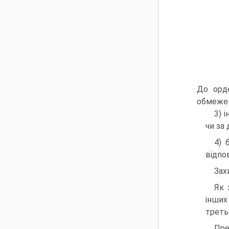
До орде
обмежен
3) 
чи за
4) 
відпо
Зах
Як 
інших
третьо
Пре