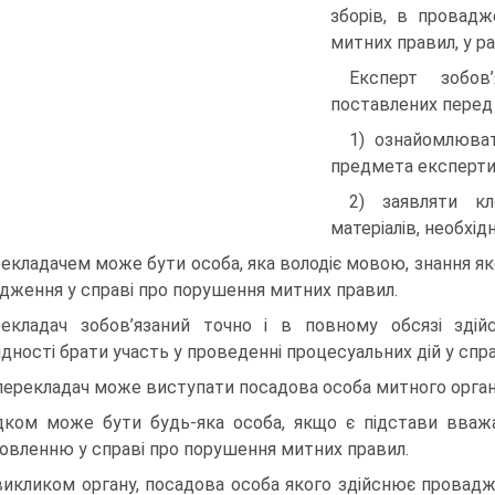
зборів, в провадж
митних правил, у ра
Експерт зобов
поставлених перед 
1) ознайомлюват
предмета експерти
2) заявляти к
матеріалів, необхід
екладачем може бути особа, яка володіє мовою, знання яко
дження у справі про порушення митних правил.
екладач зобов’язаний точно і в повному обсязі здій
ідності брати участь у проведенні процесуальних дій у спр
перекладач може виступати посадова особа митного орган
дком може бути будь-яка особа, якщо є підстави вважа
овленню у справі про порушення митних правил.
викликом органу, посадова особа якого здійснює провадж