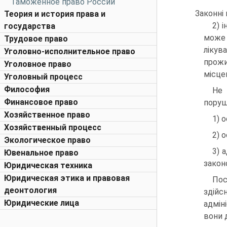
Таможенное право России
Законні
Теория и история права и
2) 
государства
може 
Трудовое право
лікув
Уголовно-исполнительное право
прожи
Уголовное право
місце
Уголовный процесс
Философия
Не 
Финансовое право
поруш
Хозяйственное право
1) о
Хозяйственный процесс
2) 
Экологическое право
3) 
Ювенальное право
закон
Юридическая техника
Юридическая этика и правовая
Пос
деонтология
здійс
Юридические лица
адмін
вони д