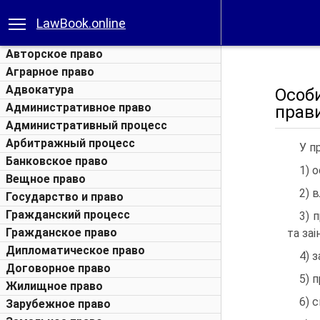
LawBook.online
Авторское право
Аграрное право
Адвокатура
Особи
Административное право
прав
Административный процесс
Арбитражный процесс
У п
Банковское право
1) 
Вещное право
2) 
Государство и право
Гражданский процесс
3) 
Гражданское право
та за
Дипломатическое право
4) 
Договорное право
5) 
Жилищное право
6) с
Зарубежное право