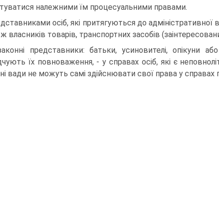
туватися належними їм процесуальними правами.
дставниками осіб, які притягуються до адміністративної 
ож власників товарів, транспортних засобів (заінтересовани
законні представники: батьки, усиновителі, опікуни аб
дчують їх повноваження, - у справах осіб, які є неповнолі
чні вади не можуть самі здійснювати свої права у справах