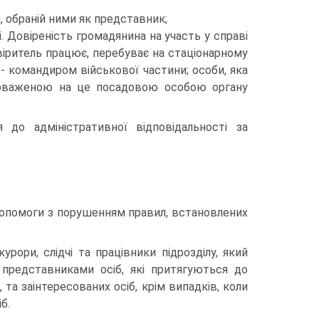
, обраній ними як представник;
ті. Довіреність громадянина на участь у справі
віритель працює, перебуває на стаціонарному
- командиром військової частини; особи, яка
вноваженою на це посадовою особою органу
до адміністративної відповідальності за
 допомоги з порушенням правил, встановлених
урори, слідчі та працівники підрозділу, який
 представниками осіб, які притягуються до
та заінтересованих осіб, крім випадків, коли
б.