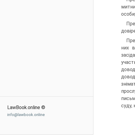
митни
особи
Пре
довіре
Пре
них в
засід
участ
довод
довод
зніма
просл
письм
суду,
LawBook.online ©
info@lawbook.online