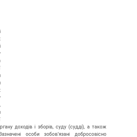
і
х
і
у
з
ї
и
и
х
у
,
и
ї
ану доходів і зборів, суду (судді), а також
значені особи зобов’язані добросовісно