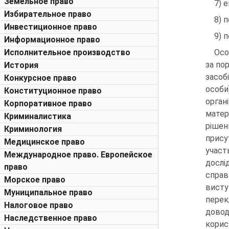
Земельное право
7) 
Избирательное право
8) 
Инвестиционное право
9) п
Информационное право
Исполнительное производство
Осо
за по
История
засоб
Конкурсное право
особи
Конституционное право
орган
Корпоративное право
матер
Криминалистика
рішен
Криминология
прису
Медицинское право
участ
Международное право. Европейское
дослі
право
спра
Морское право
вист
Муниципальное право
перек
Налоговое право
довод
Наследственное право
кори