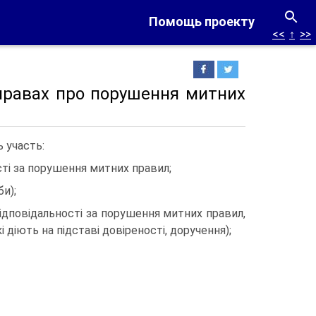
Помощь проекту
<<
↑
>>
справах про порушення митних
 участь:
сті за порушення митних правил;
и);
відповідальності за порушення митних правил,
 діють на підставі довіреності, доручення);