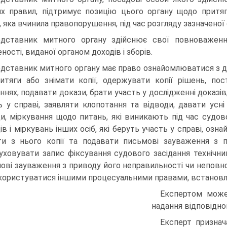
х правил, підтримує позицію цього органу щодо притягн
, яка вчинила правопорушення, під час розгляду зазначеної
дставник митного органу здійснює свої повноваженн
ності, виданої органом доходів і зборів.
дставник митного органу має право ознайомлюватися з д
итяги або знімати копії, одержувати копії рішень, пос
аннях, подавати докази, брати участь у дослідженні доказі
ь у справі, заявляти клопотання та відводи, давати усн
и, міркування щодо питань, які виникають під час судово
ів і міркувань інших осіб, які беруть участь у справі, оз
ти з нього копії та подавати письмові зауваження з 
уховувати запис фіксування судового засідання технічни
ові зауваження з приводу його неправильності чи неповно
 користуватися іншими процесуальними правами, встанов
Експертом може 
надання відповідно
Експерт признач