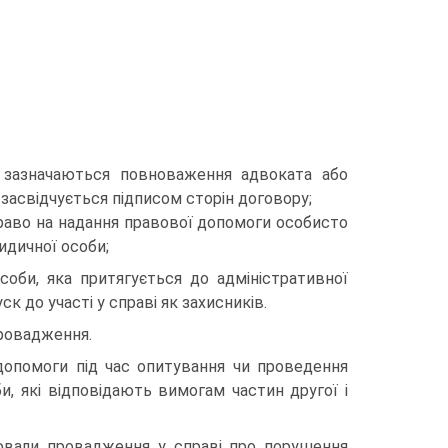
 зазначаються повноваження адвоката або
 засвідчується підписом сторін договору;
ь право на надання правової допомоги особисто
идичної особи;
особи, яка притягується до адміністративної
к до участі у справі як захисників.
провадження.
допомоги під час опитування чи проведення
и, які відповідають вимогам частин другої і
нювали провадження у справі про порушення