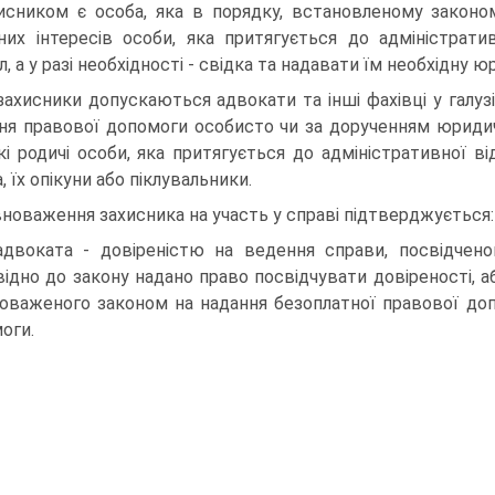
исником є особа, яка в порядку, встановленому законо
них інтересів особи, яка притягується до адміністрати
л, а у разі необхідності - свідка та надавати їм необхідну 
захисники допускаються адвокати та інші фахівці у галузі
ня правової допомоги особисто чи за дорученням юриди
кі родичі особи, яка притягується до адміністративної в
, їх опікуни або піклувальники.
новаження захисника на участь у справі підтверджується:
адвоката - довіреністю на ведення справи, посвідчен
відно до закону надано право посвідчувати довіреності, а
оваженого законом на надання безоплатної правової доп
оги.