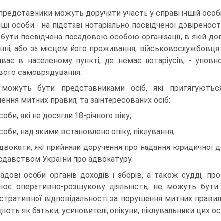
 представники можуть доручити участь у справі іншій особі
інші особи - на підставі нотаріально посвідченої довіренос
бути посвідчена посадовою особою організації, в якій до
анні, або за місцем його проживання; військовослужбовця 
ває в населеному пункті, де немає нотаріусів, - упо
вого самоврядування.
можуть бути представниками осіб, які притягуються 
ення митних правил, та заінтересованих осіб:
соби, які не досягли 18-річного віку;
особи, над якими встановлено опіку, піклування;
адвокати, які прийняли доручення про надання юридичної
одавством України про адвокатуру.
адові особи органів доходів і зборів, а також судді, прок
нює оперативно-розшукову діяльність, не можуть бути
істративної відповідальності за порушення митних правил, 
іють як батьки, усиновителі, опікуни, піклувальники цих осі