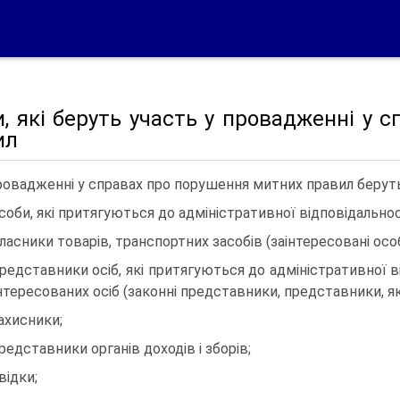
, які беруть участь у провадженні у 
ил
ровадженні у справах про порушення митних правил беруть
особи, які притягуються до адміністративної відповідально
власники товарів, транспортних засобів (заінтересовані особ
представники осіб, які притягуються до адміністративної 
інтересованих осіб (законні представники, представники, які
захисники;
представники органів доходів і зборів;
відки;