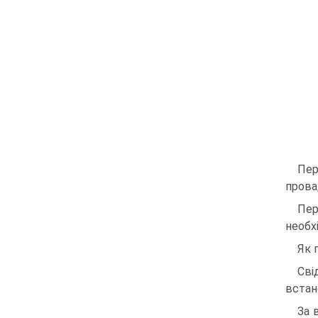
Пер
прова
Пер
необх
Як 
Сві
встан
За 