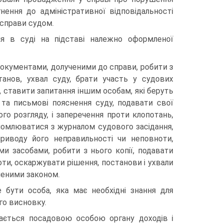
ення до адміністративної відповідальності
 справи судом.
я в суді на підставі належно оформленої
окументами, долученими до справи, робити з
танов, ухвал суду, брати участь у судових
в, ставити запитання іншим особам, які беруть
і та письмові пояснення суду, подавати свої
го розгляду, і заперечення проти клопотань,
найомлюватися з журналом судового засідання,
приводу його неправильності чи неповноти,
ми засобами, робити з нього копії, подавати
ти, оскаржувати рішення, постанови і ухвали
леними законом.
бути особа, яка має необхідні знання для
го висновку.
ається посадовою особою органу доходів і