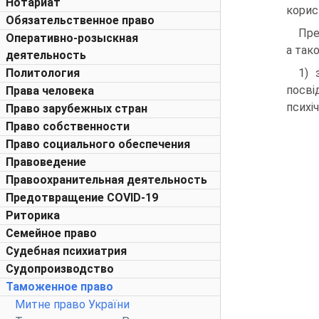
Нотариат
корис
Обязательственное право
Пре
Оперативно-розыскная
а так
деятельность
Политология
1) 
посві
Права человека
психі
Право зарубежных стран
Право собственности
Право социального обеспечения
Правоведение
Правоохранительная деятельность
Предотвращение COVID-19
Риторика
Семейное право
Судебная психиатрия
Судопроизводство
Таможенное право
Митне право України