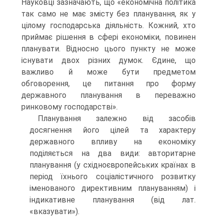
Науковці зазначають, що «економіч­на політика
так само не має змісту без планування, як у
цілому господарська діяльність. Кожний, хто
приймає рішення в сфері економіки, повинен
планувати. Відносно цього пункту не може
існувати двох різних думок. Єдине, що
важливо й може бути пред­метом
обговорення, це питання про форму
державного планування в переважно
ринковому господарстві».
Планування залежно від засобів
досягнення його цілей та харак­теру
державного впливу на економіку
поділяється на два види: авто­ритарне
планування (у східноєвропейських країнах в
період їхнього соціалістичного розвитку
іменованого директивним плануванням) і
індикативне планування (від лат.
«вказувати»).