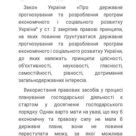
Закон України «Про державне
прогнозування та розроблення програм
економічного і соціального розвитку
України" у ст. 2 за­кріпив правові принципи,
на яких повинне ґрунтуватися державне
прогнозування та розроблення програм
економічного і соціаль­ного розвитку України,
до яких належать принципи: цілісності,
об'єктивності, науковості, гласності,
самостійності, рівності, до­тримання
загальнодержавних інтересів.
Використання правових засобів у процесі
планування господар­ської діяльності є
стартом у досягненні господарського
порядку. Однак варто мати на увазі, що яку б
економічну та правову силу не мали б
державні плани, вони не повинні
переступати межу, за якої можливе