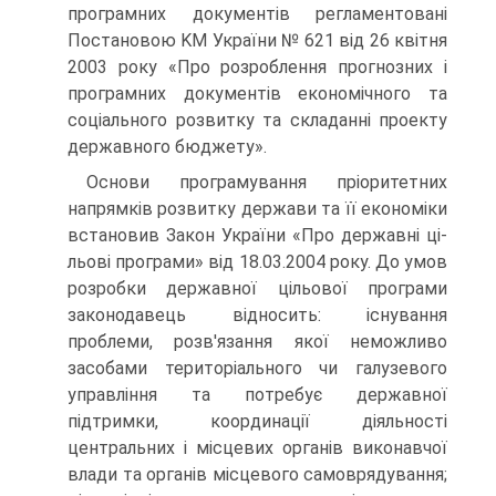
програмних документів регламентовані
Постановою KM України № 621 від 26 квітня
2003 року «Про розроблення прогнозних і
програмних документів еконо­мічного та
соціального розвитку та складанні проекту
державного бюджету».
Основи програмування пріоритетних
напрямків розвитку дер­жави та її економіки
встановив Закон України «Про державні ці­
льові програми» від 18.03.2004 року. До умов
розробки державної цільової програми
законодавець відносить: існування
проблеми, розв'язання якої неможливо
засобами територіального чи галу­зевого
управління та потребує державної
підтримки, координації діяльності
центральних і місцевих органів виконавчої
влади та органів місцевого самоврядування;