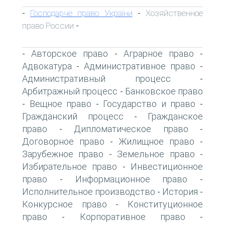
Господарче право України
Хозяйственное
-
-
право России
-
Авторское право
Аграрное право
-
-
-
Адвокатура
Административное право
-
-
Административный процесс
-
Арбитражный процесс
Банковское право
-
Вещное право
Государство и право
-
-
-
Гражданский процесс
Гражданское
-
право
Дипломатическое право
-
-
Договорное право
Жилищное право
-
-
Зарубежное право
Земельное право
-
-
Избирательное право
Инвестиционное
-
право
Информационное право
-
-
Исполнительное производство
История
-
-
Конкурсное право
Конституционное
-
право
Корпоративное право
-
-