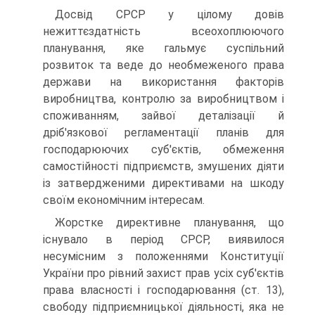
Досвід СРСР у цілому довів
нежиттєздатність всеохоплюючого
планування, яке гальмує суспільний
розвиток та веде до необме­женого права
держави на використання факторів
виробництва, контролю за виробництвом і
споживанням, зайвої деталізації й
дріб'язкової регламентації планів для
господарюючих суб'єктів, обмеження
самостійності підприємств, змушених діяти
із затвер­дженими директивами на шкоду
своїм економічним інтересам.
Жорстке директивне планування, що
існувало в період СРСР, виявилося
несумісним з положеннями Конституції
України про рівний захист прав усіх суб'єктів
права власності і господарювання (ст. 13),
свободу підприємницької діяльності, яка не