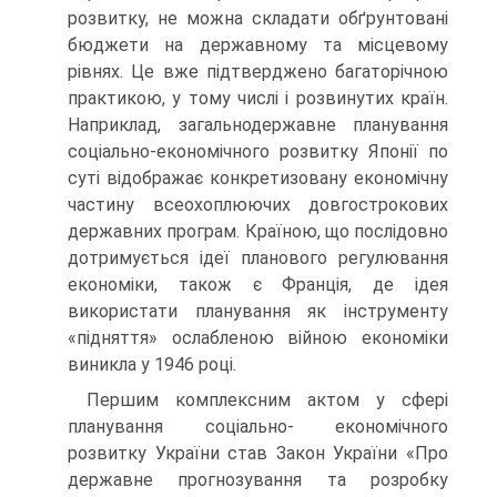
розвит­ку, не можна складати обґрунтовані
бюджети на державному та місцевому
рівнях. Це вже підтверджено багаторічною
практикою, у тому числі і розвинутих країн.
Наприклад, загальнодержавне пла­нування
соціально-економічного розвитку Японії по
суті відображає конкретизовану економічну
частину всеохоплюючих довгостроко­вих
державних програм. Країною, що послідовно
дотримується ідеї планового регулювання
економіки, також є Франція, де ідея
використати планування як інструменту
«підняття» ослабленою війною економіки
виникла у 1946 році.
Першим комплексним актом у сфері
планування соціально- економічного
розвитку України став Закон України «Про
державне прогнозування та розробку