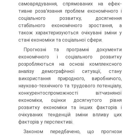
самоврядування, спрямованих на ефек­
тивне розв'язання проблем економічного і
соціального розвитку, досягнення
стабільного економічного зростання, а
також характе­ризуються очікувані зміни у
стані економіки та соціальної сфери.
Прогнозні та програмні документи
економічного і соціального розвитку
розробляються на основі комплексного
аналізу демогра­фічної ситуації, стану
використання природного, виробничого,
науково-технічного та трудового потенціалу,
конкурентоспромож­ності вітчизняної
економіки, оцінки досягнутого рівня
розвитку економіки та інших факторів і
очікуваних тенденцій зміни впливу цих
факторів у перспективі.
Законом передбачено, що прогнози