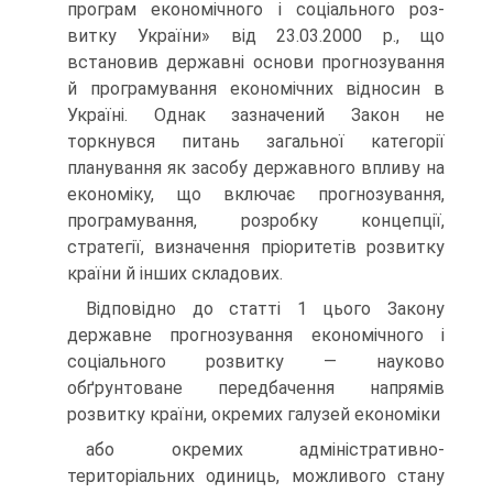
програм економічного і соціального роз­
витку України» від 23.03.2000 p., що
встановив державні основи прогнозування
й програмування економічних відносин в
Україні. Однак зазначений Закон не
торкнувся питань загальної категорії
планування як засобу державного впливу на
економіку, що включає прогнозування,
програмування, розробку концепції,
стратегії, ви­значення пріоритетів розвитку
країни й інших складових.
Відповідно до статті 1 цього Закону
державне прогнозування економічного і
соціального розвитку — науково
обґрунтоване пе­редбачення напрямів
розвитку країни, окремих галузей економіки
або окремих адміністративно-
територіальних одиниць, можливого стану