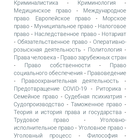
Криминалистика
Криминология
-
-
Медицинское право
Международное
-
право. Европейское право
Морское
-
право
Муниципальное право
Налоговое
-
-
право
Наследственное право
Нотариат
-
-
Обязательственное право
Оперативно-
-
-
розыскная деятельность
Политология
-
-
Права человека
Право зарубежных стран
-
Право собственности
Право
-
-
социального обеспечения
Правоведение
-
Правоохранительная деятельность
-
-
Предотвращение COVID-19
Риторика
-
-
Семейное право
Судебная психиатрия
-
-
Судопроизводство
Таможенное право
-
-
Теория и история права и государства
-
Трудовое право
Уголовно-
-
исполнительное право
Уголовное право
-
-
Уголовный процесс
Философия
-
-