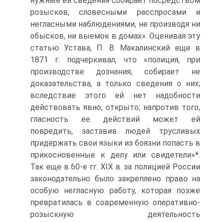
нужные ей сведения собирает посредством
розысков, словесными расспросами и
негласными наблюдениями, не производя ни
обысков, ни выемок в домах». Оценивая эту
статью Устава, П. В. Макалинский еще в
1871 г. подчеркивал, что «полиция, при
производстве дознания, собирает не
доказательства, а только сведения о них;
вследствие этого ей нет надобности
действовать явно, открыто; напротив того,
гласность ее действий может ей
повредить, заставив людей трусливых
придержать свои языки из боязни попасть в
прикосновенные к делу или свидетели»*.
Так еще в 60-е гг. XIX в. за полицией России
законодательно было закреплено право на
особую негласную работу, которая позже
превратилась в современную оперативно-
розыскную деятельность