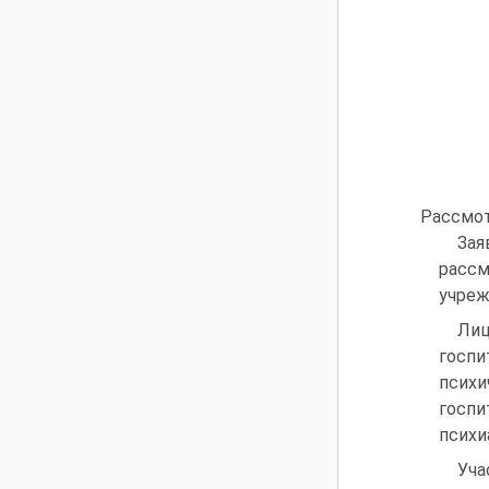
Рассмот
Зая
рассм
учреж
Лиц
госп
псих
госп
психи
Уча