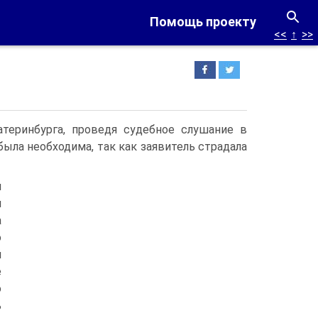
Помощь проекту
<<
↑
>>
теринбурга, проведя судебное слушание в
была необходима, так как заявитель страдала
и
я
а
о
й
е
о
ь