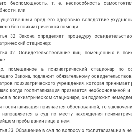
его беспомощность, т. е. неспособность самостоят
бности, или
существенный вред его здоровью вследствие ухудшения
лено без психиатрической помощи.
тья 32 Закона определяет процедуру освидетельств
атрический стационар:
тья 32. Освидетельствование лиц, помещенных в пси
ке
о, помещенное в психиатрический стационар по о
ящего Закона, подлежит обязательному освидетельствов
атров психиатрического учреждения, которая принимает 
чаях когда госпитализация признается необоснованной 
ься в психиатрическом стационаре, он подлежит немедле
и госпитализация признается обоснованной, то заключен
 направляется в суд по месту нахождения психиатрич
ейшем пребывании лица в нем.
тья 33. Обращение в суд по вопросу о госпитализации в 