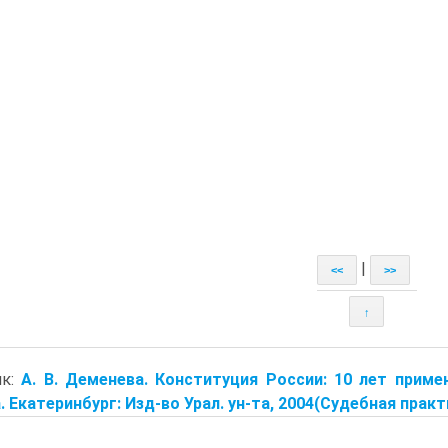
|
<<
>>
↑
ик:
А. В. Деменевa. Конституция России: 10 лет примене
. Екатеринбург: Изд-во Урал. ун-та, 2004(Судебная практик