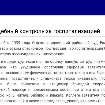
дебный контроль за госпитализацией
оября 1999 года Орджоникидзевский районный суд Ека
атрическом стационаре, подтвердил, что госпитализация 
иступа параноидальной шизофрении.
 выводах суд полагался на оценку, данную сотрудникам
нара, что ухудшение состояния здоровья заявител
 в опасность ее физическую целостность и что она был
ема. Представители стационара также указывали, чт
ель была привезена в стационар бригадой скоро
нской помощи в невменяемом состоянии и что она н
сю ночь, читала Библию и плакала. Коллега заявителя п
 допрошенный в качестве свидетеля, указал, что заявител