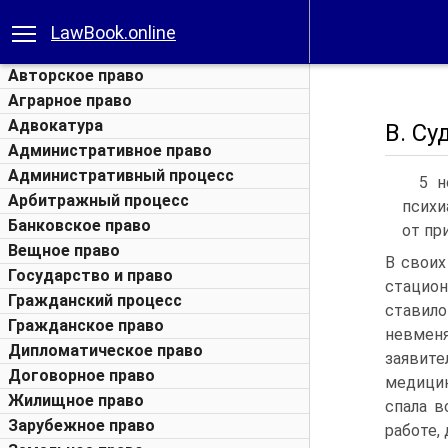
LawBook.online
Авторское право
Аграрное право
Адвокатура
B. Су
Административное право
Административный процесс
5 н
Арбитражный процесс
психи
Банковское право
от пр
Вещное право
В своих
Государство и право
стацио
Гражданский процесс
ставило
Гражданское право
невменя
Дипломатическое право
заявит
Договорное право
медици
Жилищное право
спала в
Зарубежное право
работе,