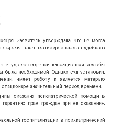
ы
е
я
оября. Заявитель утверждала, что не могла
то время текст мотивированного судебного
ал в удовлетворении кассационной жалобы
ы была необходимой. Однако суд установил,
чении, имеет работу и является матерью
 в стационаре значительный период времени.
пы оказания психиатрической помощи в
гарантиях прав граждан при ее оказании»,
овольной госпитализации в психиатрический