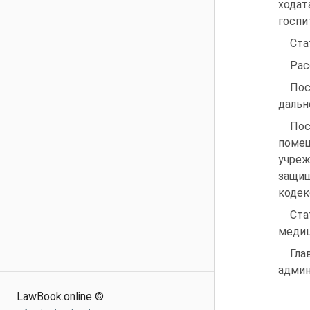
ходат
госпи
Ста
Рас
Пос
дальн
Пос
поме
учреж
защищ
кодек
Ста
медиц
Гла
админ
LawBook.online ©