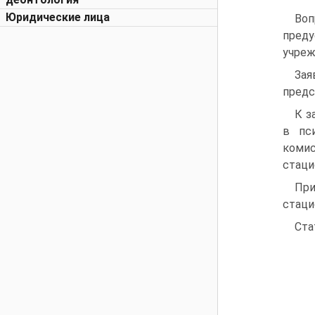
Юридические лица
Воп
преду
учреж
Зая
предс
К з
в пс
коми
стаци
При
стаци
Ста