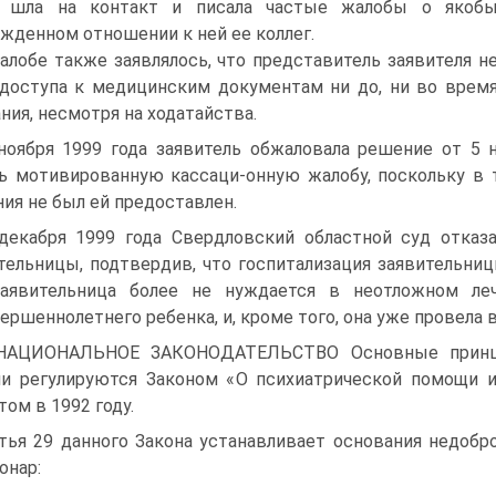
о шла на контакт и писала частые жалобы о якоб
жденном отношении к ней ее коллег.
алобе также заявлялось, что представитель заявителя н
доступа к медицинским документам ни до, ни во врем
ния, несмотря на ходатайства.
ноября 1999 года заявитель обжаловала решение от 5 н
ь мотивированную кассаци-онную жалобу, поскольку в 
ия не был ей предоставлен.
декабря 1999 года Свердловский областной суд отказ
тельницы, подтвердив, что госпитализация заявительниц
заявительница более не нуждается в неотложном ле
ершеннолетнего ребенка, и, кроме того, она уже провела
. НАЦИОНАЛЬНОЕ ЗАКОНОДАТЕЛЬСТВО Основные принци
и регулируются Законом «О психиатрической помощи и 
том в 1992 году.
тья 29 данного Закона устанавливает основания недобр
онар: