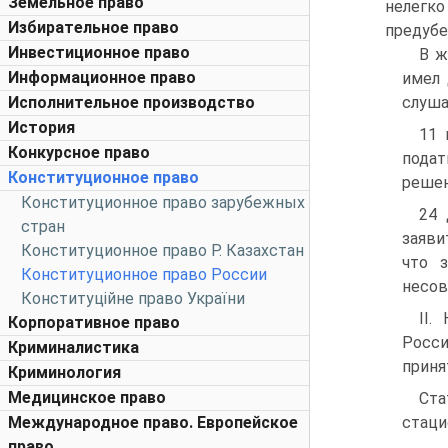
Земельное право
нелегк
Избирательное право
предубе
Инвестиционное право
В ж
Информационное право
имел 
Исполнительное производство
слуша
История
11 
Конкурсное право
подат
Конституционное право
решен
Конституционное право зарубежных
24 
стран
заяви
Конституционное право Р. Казахстан
что 
Конституционное право России
несов
Конституційне право України
II
Корпоративное право
Росси
Криминалистика
приня
Криминология
Медицинское право
Ста
Международное право. Европейское
стаци
право