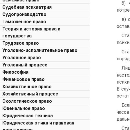
б) 
Судебная психиатрия
потре
Судопроизводство
в) 
Таможенное право
остав
Теория и история права и
Ста
государства
психи
Трудовое право
Уголовно-исполнительное право
Ста
Уголовное право
поряд
Уголовный процесс
Лиц
Философия
насто
Финансовое право
психи
Хозяйственное право
В слу
Хозяйственный процесс
остат
Экологическое право
Есл
Ювенальное право
часов
Юридическая техника
дальн
Юридическая этика и правовая
Ста
деонтология