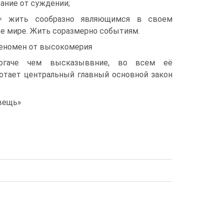
жание от суждении;
 = жить сообразно являющимся в своем
е мире. Жить соразмерно событиям.
еномен от высокомерия
огаче чем высказыввние, во всем её
ботает центральный главный основной закон
 вещь»