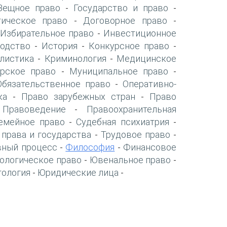
Вещное право
Государство и право
-
-
ическое право
Договорное право
-
-
Избирательное право
Инвестиционное
-
-
одство
История
Конкурсное право
-
-
-
листика
Криминология
Медицинское
-
-
рское право
Муниципальное право
-
-
Обязательственное право
Оперативно-
-
ка
Право зарубежных стран
Право
-
-
Правоведение
Правоохранительная
-
-
емейное право
Судебная психиатрия
-
-
 права и государства
Трудовое право
-
-
вный процесс
Философия
Финансовое
-
-
ологическое право
Ювенальное право
-
-
тология
Юридические лица
-
-