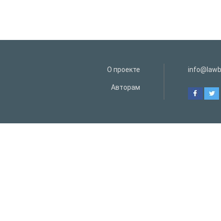
О проекте
info@lawb
Авторам