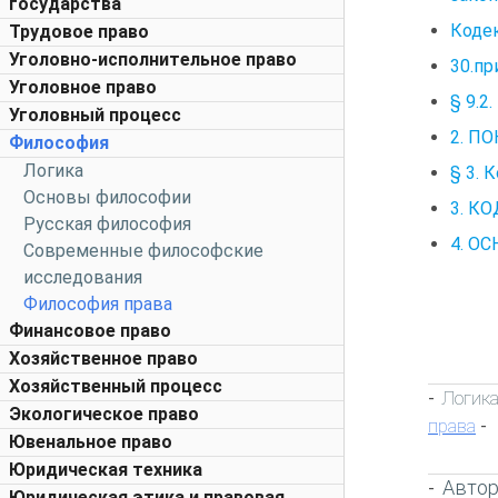
государства
Кодек
Трудовое право
Уголовно-исполнительное право
30.пр
Уголовное право
§ 9.2
Уголовный процесс
2. П
Философия
Логика
§ 3. 
Основы философии
3. К
Русская философия
4. О
Современные философские
исследования
Философия права
Финансовое право
Хозяйственное право
Хозяйственный процесс
Логик
-
Экологическое право
права
-
Ювенальное право
Юридическая техника
Автор
-
Юридическая этика и правовая