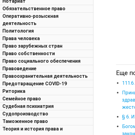
Нотариат
Обязательственное право
Оперативно-розыскная
деятельность
Политология
Права человека
Право зарубежных стран
Право собственности
Право социального обеспечения
Правоведение
Еще п
Правоохранительная деятельность
111.6
Предотвращение COVID-19
Риторика
Прин
Семейное право
здра
Судебная психиатрия
жесто
Судопроизводство
§ 6. 
Таможенное право
Бого
Теория и история права и
зако