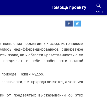
Помощь проекту
<<
↑
е. появление нормативных сфер, источником
малось недифференцированное, синкретное
сти права, ни к области нравственности с ее
к соединяет в себе особенности всякой
 природе – живи мудро.
логически, т.е. природа является, а человек
нии от предвзятых высказывании об этих