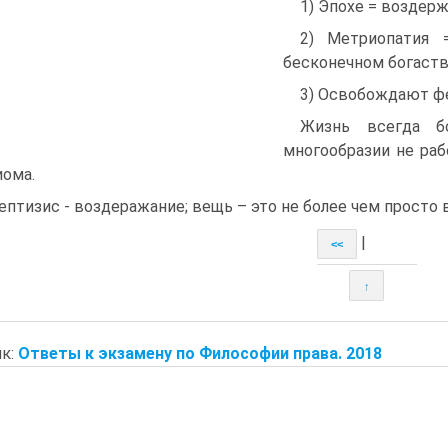
1) Эпохе = воздер
2) Метриопатия
бесконечном богаств
3) Освобождают ф
Жизнь всегда б
многообразии не ра
иома.
ептизис - воздеражание; вещь – это не более чем просто
|
<<
↑
к:
Ответы к экзамену по Философии права. 2018