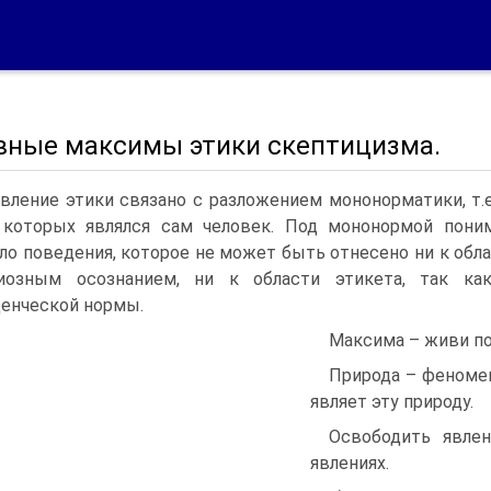
вные максимы этики скептицизма.
вление этики связано с разложением мононорматики, т.
которых являлся сам человек. Под мононормой пони
ло поведения, которое не может быть отнесено ни к обла
гиозным осознанием, ни к области этикета, так ка
енческой нормы.
Максима – живи по
Природа – феномено
являет эту природу.
Освободить явле
явлениях.