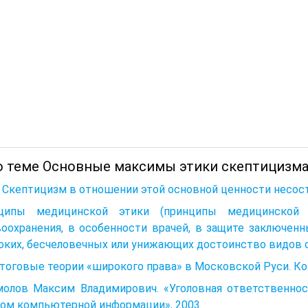
о теме Основные максимы этики скептицизма.
. Скептицизм в отношении этой основной ценности несос
ципы медицинской этики (принципы медицинской 
воохранения, в особенности врачей, в защите заключен
ких, бесчеловечных или унижающих достоинство видов о
Итоговые теории «широкого права» в Московской Руси. К
молов Максим Владимирович. «Уголовная ответственнос
ном компьютерной информации», 2003