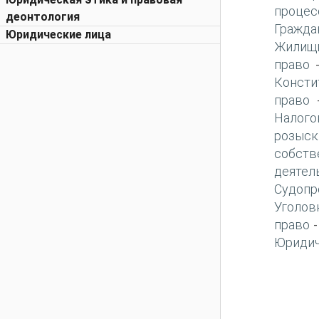
процес
деонтология
Гражда
Юридические лица
Жилищн
право
Консти
право
Налого
розыск
собств
деятел
Судопр
Уголов
право
Юридич