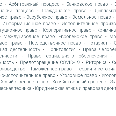
с
Арбитражный процесс
Банковское право
-
-
-
нский процесс
Гражданское право
Дипломат
-
-
ое право
Зарубежное право
Земельное право
-
-
Информационное право
Исполнительное произв
-
-
туционное право
Корпоративное право
Кримина
-
-
Международное право. Европейское право
Мо
-
-
вое право
Наследственное право
Нотариат
-
-
-
ная деятельность
Политология
Права челове
-
-
енности
Право социального обеспечения
-
ьность
Предотвращение COVID-19
Риторика
С
-
-
-
оизводство
Таможенное право
Теория и история
-
-
но-исполнительное право
Уголовное право
Уголо
-
-
Хозяйственное право
Хозяйственный процесс
Эк
-
-
-
еская техника
Юридическая этика и правовая деон
-