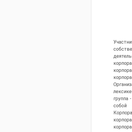
Участни
собств
деятель
корпор
корпор
корпор
Организ
лексик
группа 
собой 
Корпор
корпор
корпор