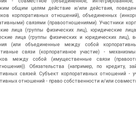
ния - совместное (объединенное, интегрированное,
ьким общим целям действие и/или действия, поведен
ников корпоративных отношений), объединенных (инк
ативными) связями (правоотношениями). Участники корп
кие лица (группы физических лиц), юридические лица
еские лица (группы физических и юридических лиц),
ния (или объединенные между собой корпоративны
ативные связи (корпоративное участие) - механизм
иков между собой (имущественные связи (правоот
отношения)). Обязательства (например, по кредиту, 
тивных связей. Субъект корпоративных отношений - у
тивных отношений - право собственности и/или совмест