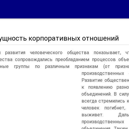
 Сущность корпоративных отношений
я развития человеческого общества показывает, 
чества сопровождались преобладанием процессов объ
ьные группы по различным признакам (от призн
производственных 
Развитие обществен
к появлению разн
объединений. В сил
всегда стремились 
человек погибнет,
выживет. Даль
производственных
объединения. Таким