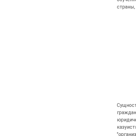
страны, 
Сущнос
гражда
юридич
казуис
"органи