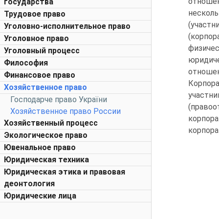
отноше
государства
нескол
Трудовое право
(участ
Уголовно-исполнительное право
(корпор
Уголовное право
физичес
Уголовный процесс
юридич
Философия
отноше
Финансовое право
Корпор
Хозяйственное право
участн
Господарче право України
(право
Хозяйственное право России
корпора
Хозяйственный процесс
корпора
Экологическое право
Ювенальное право
Юридическая техника
Юридическая этика и правовая
деонтология
Юридические лица