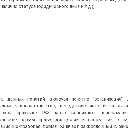
наличие статуса юридического лица и т.д.)).
ть данных понятий, включая понятие "организация",
нском законодательстве, вследствие чего из-за акт
еской практике РФ часто возникают непонимания,
тические нормы права, дискуссии и споры как в на
зационно-правовая форма" означает закрепленный в за