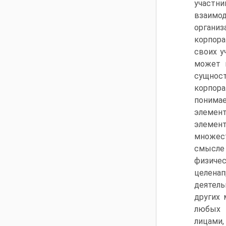
участни
взаимод
органи
корпор
своих у
может 
сущност
корпор
понима
элемен
элемент
множест
смысле
физич
целена
деятель
других 
любых 
лицами