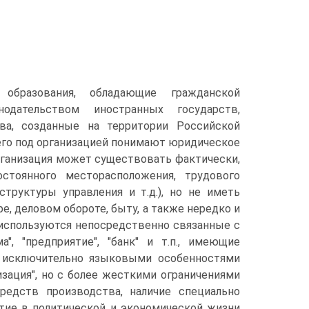
образования, обладающие гражданской
одательством иностранных государств,
ва, созданные на территории Российской
всего под организацией понимают юридическое
 организация может существовать фактически,
остоянного месторасположения, трудового
структуры управления и т.д.), но не иметь
е, деловом обороте, быту, а также нередко и
о используются непосредственно связанные с
а", "предприятие", "банк" и т.п., имеющие
е исключительно языковыми особенностями
изация", но с более жесткими ограничениями
редств производства, наличие специально
стие в политической и экономической жизни