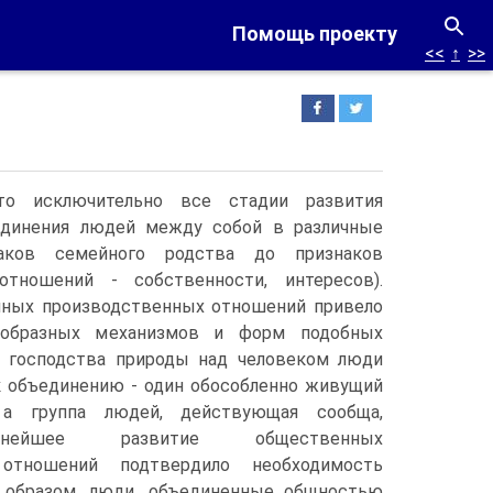
Помощь проекту
<<
↑
>>
что исключительно все стадии развития
единения людей между собой в различные
аков семейного родства до признаков
отношений - собственности, интересов).
ных производственных отношений привело
ообразных механизмов и форм подобных
у господства природы над человеком люди
к объединению - один обособленно живущий
 а группа людей, действующая сообща,
нейшее развитие общественных
 отношений подтвердило необходимость
 образом, люди, объединенные общностью