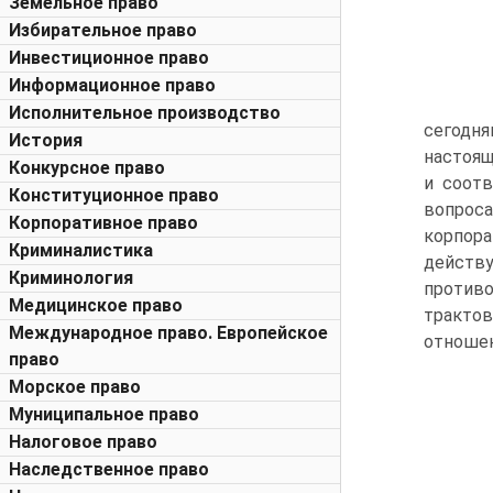
Земельное право
Избирательное право
Инвестиционное право
Информационное право
Исполнительное производство
сегодня
История
настоящ
Конкурсное право
и соотв
Конституционное право
вопрос
Корпоративное право
корпор
Криминалистика
действ
Криминология
против
Медицинское право
трактов
Международное право. Европейское
отношен
право
Морское право
Муниципальное право
Налоговое право
Наследственное право