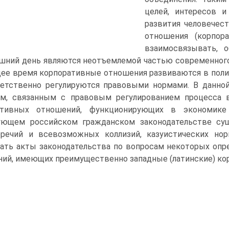
целей, интересов и
развития человечес
отношения (корпора
взаимосвязывать, о
шний день являются неотъемлемой частью современного
ее время корпоративные отношения развиваются в поли
етственно регулируются правовыми нормами. В данной
ам, связанным с правовым регулированием процесса в
ативных отношений, функционирующих в экономике
ующем российском гражданском законодательстве су
оречий и всевозможных коллизий, казуистических но
ать акты законодательства по вопросам некоторых опр
ий, имеющих преимущественно западные (латинские) ко