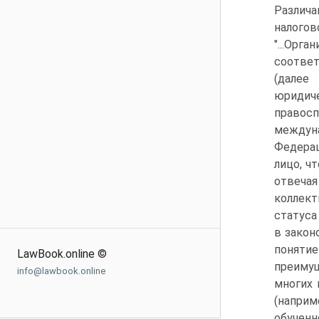
Различ
налогов
"...Ор
соотве
(далее
юридич
правос
междун
Федерац
лицо, ч
отвеча
коллект
статуса
в закон
понятие
LawBook.online ©
преиму
info@lawbook.online
многих 
(наприм
обученн