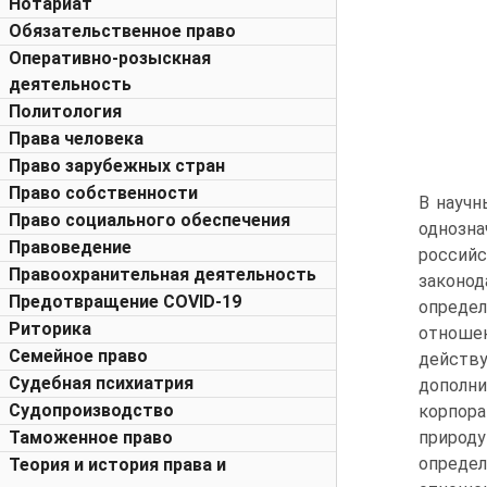
Нотариат
Обязательственное право
Оперативно-розыскная
деятельность
Политология
Права человека
Право зарубежных стран
Право собственности
В научн
Право социального обеспечения
однозна
Правоведение
российс
Правоохранительная деятельность
законо
Предотвращение COVID-19
определ
Риторика
отношен
Семейное право
действу
Судебная психиатрия
дополн
Судопроизводство
корпора
Таможенное право
природу
опреде
Теория и история права и