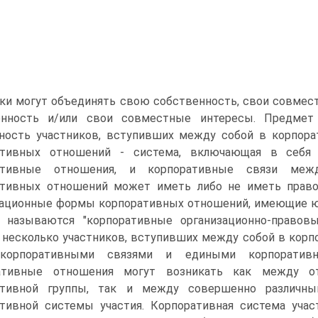
ки могут объединять свою собственность, свои совмес
енность и/или свои совместные интересы. Предмет
ность участников, вступивших между собой в корпора
ативных отношений - система, включающая в себя
ативные отношения, и корпоративные связи межд
ативных отношений может иметь либо не иметь правов
ационные формы корпоративных отношений, имеющие юр
е называются "корпоративные организационно-правов
- несколько участников, вступивших между собой в ко
корпоративными связями и едиными корпоративн
ативные отношения могут возникать как между о
ативной группы, так и между совершенно различн
ативной системы участия. Корпоративная система уча