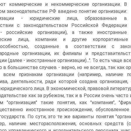
ают коммерческие и некоммерческие организации. В
ом законодательстве РФ введено понятие организации:
ганизации - юридические лица, образованные в
тствии с законодательством Российской Федерации
 - российские организации), а также иностранные
еские лица, компании и другие корпоративные 
пособностью, созданные в соответствии с закон
ародные организации, их филиалы и представительст
ии (далее - иностранные организации)...". То есть чаще 
то в большинстве случаев - верно, но не всегда, так как
я всем признакам организации (например, наличие п
ива, деятельности, ради которой создана организация, 
 юридического лица. В экономической, правовой литератур
одательстве как за рубежом, так и в России очень част
м "организация" такие понятия, как "компания", "фирм
щественно иностранное происхождение, обусловленно
государств. По сути, это те же варианты понятия "орган
ер, наличие месторасположения, основных средств (с
ого управленческого и исполнительского персонала, уча