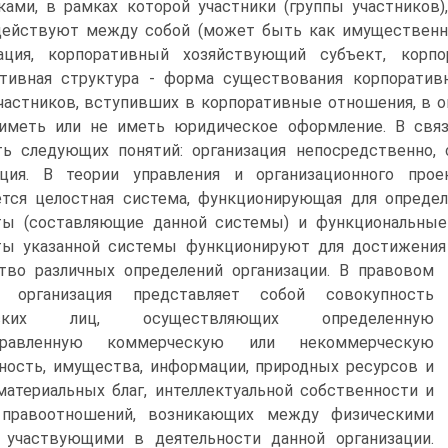
ками, в рамках которой участники (группы участников
ействуют между собой (может быть как имущественная
зация, корпоративный хозяйствующий субъект, корпо
ативная структура - форма существования корпоратив
частников, вступивших в корпоративные отношения, в о
иметь или не иметь юридическое оформление. В связ
ь следующих понятий: организация непосредственно, с
ация. В теории управления и организационного прое
ется целостная система, функционирующая для опреде
ты (составляющие данной системы) и функциональные 
ы указанной системы функционируют для достижения ц
во различных определений организации.
В правовом
 организация представляет собой совокупность
еских лиц, осуществляющих определенную
правленную коммерческую или некоммерческую
ность, имущества, информации, природных ресурсов и
материальных благ, интеллектуальной собственности и
правоотношений, возникающих между физическими
, участвующими в деятельности данной организации.