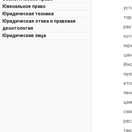
Ювенальное право
уст
Юридическая техника
тор
Юридическая этика и правовая
рак
деонтология
Юридические лица
кот
юри
шен
Инс
ную
етс
пен
цам
смо
рас
так