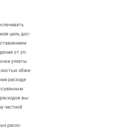
беспечивать
кая цель дос-
оставлением
дение от уп-
рочки уплаты
жностью обжа-
ыми расхода-
ессуальным
расходов вы-
чу частной
ых расхо-