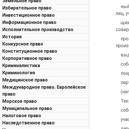
Земельное право
ный
Избирательное право
лиц, 
Инвестиционное право
Информационное право
щих
Исполнительное производство
сове
История
пр
Конкурсное право
произ
Конституционное право
выд
Корпоративное право
соб
Криминалистика
Криминология
пок
Медицинское право
пер
Международное право. Европейское
(на
право
Так
Морское право
Муниципальное право
соб
Налоговое право
уча
Наследственное право
дар