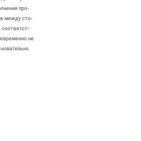
лнения про-
ов между сто-
в соответст-
оевременно не
сновательно