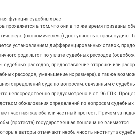
ная функция судебных рас-
ов проявляется в том, что они в то же время призваны о
тическую (экономическую) доступность к правосудию. Та
ается установлением дифференцированных ставок, пред
личного рода льгот по уплате судебных расходов (освобож
ы судебных расходов, предоставление отсрочки или расс
ебных расходов, уменьшение их размера), а также возмо
ания определений суда по вопросам, связанным с судебн
 что непосредственно предусмотрено в ст. 96 ГПК. Проц
дством обжалования определений по вопросам судебных 
пает частная жалоба или частный протест. Причем за пода
обы (протеста) государственная пошлина не взимается.
оторые авторы отмечают необычность института судебн