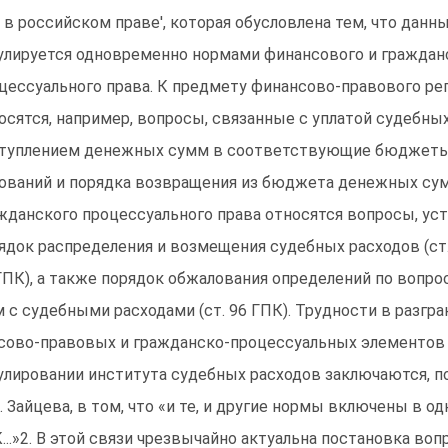
 в российском праве', которая обусловлена тем, что данн
улируется одновременно нормами финансового и граждан
цессуального права. К предмету финансово-правового ре
осятся, например, вопросы, связанные с уплатой судебных
туплением денежных сумм в соответствующие бюджеты
ований и порядка возвращения из бюджета денежных сум
жданского процессуального права относятся вопросы, у
ядок распределения и возмещения судебных расходов (ст. 9
ГПК), а также порядок обжалования определений по вопрос
 с судебными расходами (ст. 96 ГПК). Трудности в разгра
сово-правовых и гражданско-процессуальных элементов
улировании института судебных расходов заключаются, 
. Зайцева, в том, что «и те, и другие нормы включены в од
...»2. В этой связи чрезвычайно актуальна постановка воп