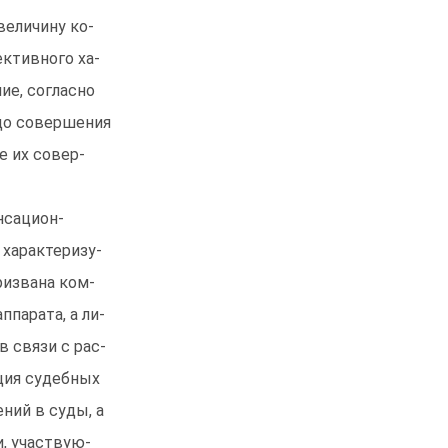
величину ко-
ктивного ха-
ие, согласно
 до совершения
е их совер-
нсацион-
характеризу-
ризвана ком-
парата, а ли-
в связи с рас-
ция судебных
ний в суды, а
, участвую-