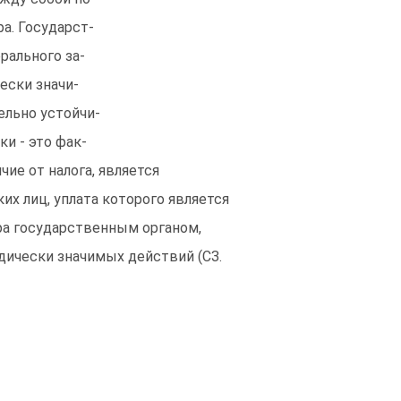
а. Государст-
рального за-
ески значи-
ельно устойчи-
и - это фак-
ичие от налога, является
х лиц, уплата которого является
ра государственным органом,
ически значимых действий (СЗ.