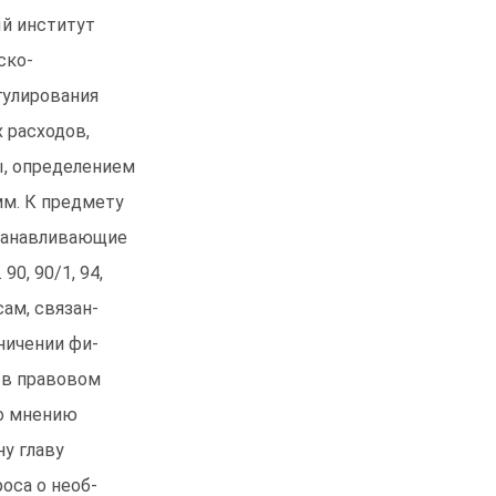
ый институт
ско-
гулирования
 расходов,
, определением
м. К предмету
станавливающие
0, 90/1, 94,
ам, связан-
ничении фи-
 в правовом
по мнению
ну главу
роса о необ-