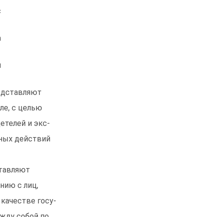
с
а
и
едставляют
ле, с целью
етелей и экс-
ных действий
ставляют
нию с лиц,
качестве госу-
жду собой по