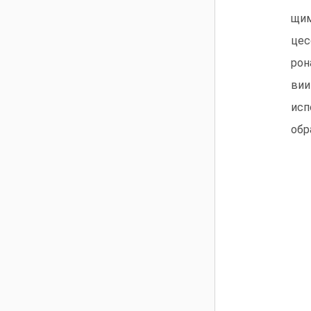
щим
цес
рон
вии
исп
обр