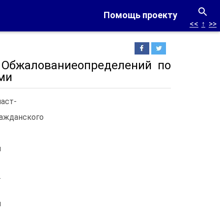
Помощь проекту
<<
↑
>>
. Обжалованиеопределений по
ми
част-
ражданского
и
.
й