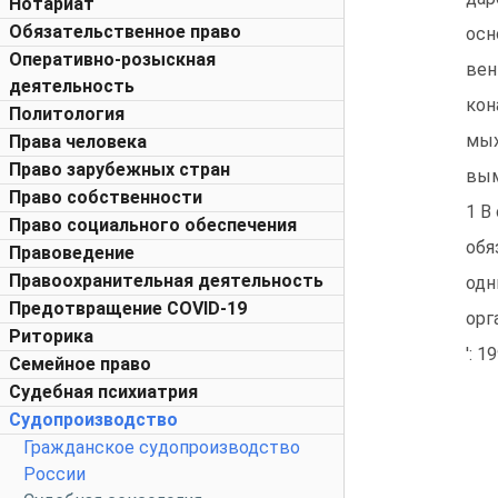
Нотариат
Обязательственное право
осн
Оперативно-розыскная
вен
деятельность
кон
Политология
мых
Права человека
Право зарубежных стран
вым
Право собственности
1 В
Право социального обеспечения
обя
Правоведение
Правоохранительная деятельность
одн
Предотвращение COVID-19
орг
Риторика
': 1
Семейное право
Судебная психиатрия
Судопроизводство
Гражданское судопроизводство
России