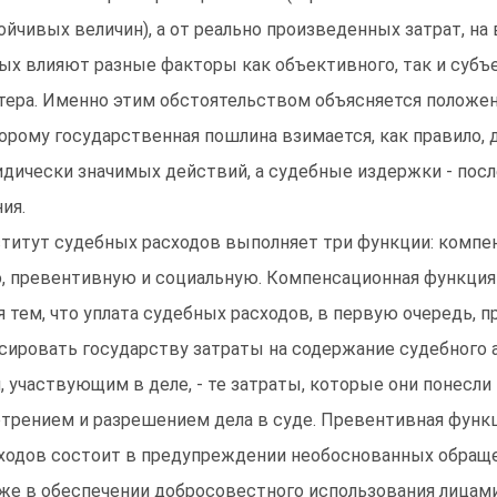
ойчивых величин), а от реально произведенных затрат, на 
ых влияют разные факторы как объективного, так и субъе
тера. Именно этим обстоятельством объясняется положен
орому государственная пошлина взимается, как правило,
дически значимых действий, а судебные издержки - посл
ия.
титут судебных расходов выполняет три функции: компе
, превентивную и социальную. Компенсационная функция 
я тем, что уплата судебных расходов, в первую очередь, п
сировать государству затраты на содержание судебного ап
, участвующим в деле, - те затраты, которые они понесли 
трением и разрешением дела в суде. Превентивная функ
ходов состоит в предупреждении необоснованных обраще
же в обеспечении добросовестного использования лицами