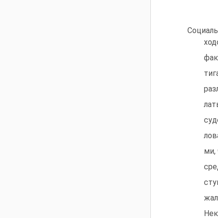
Социаль
ход
фак
тиг
раз
лат
суд
лов
ми,
сре
сту
жал
Нек