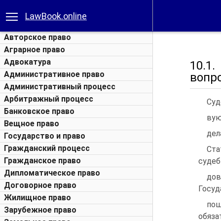
LawBook.online
Авторское право
Аграрное право
Адвокатура
10.1
Административное право
вопр
Административный процесс
Арбитражный процесс
Суд
Банковское право
вую
Вещное право
дел
Государство и право
Гражданский процесс
Ст
Гражданское право
судеб
Дипломатическое право
до
Договорное право
Госуд
Жилищное право
пош
Зарубежное право
обяза