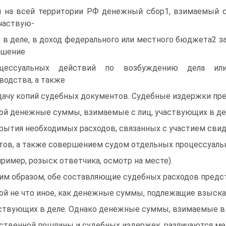
 на всей территории РФ денежный сбор1, взимаемый 
участвую-
 в деле, в доход федерального или местного бюджета2 з
ршение
оцессуальных действий по возбуждению дела ил
водства, а также
ачу копий судебных документов. Судебные издержки пр
ой денежные суммы, взимаемые с лиц, участвующих в де
рытия необходимых расходов, связанных с участием свид
тов, а также совершением судом отдельных процессуаль
пример, розыск ответчика, осмотр на месте).
им образом, обе составляющие судебных расходов пред
ой не что иное, как денежные суммы, подлежащие взыска
ствующих в деле. Однако денежные суммы, взимаемые в 
ственной пошлины и судебных издержек, различаются ме