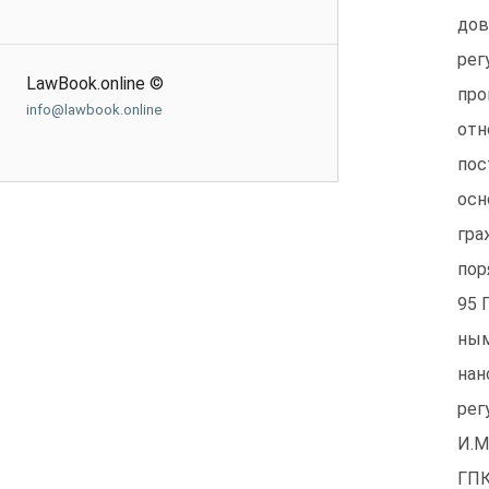
дов
рег
LawBook.online ©
про
info@lawbook.online
отн
пос
осн
гра
пор
95 
ным
нан
рег
И.М
ГПК