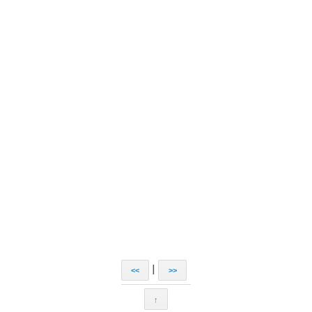
|
<<
>>
↑