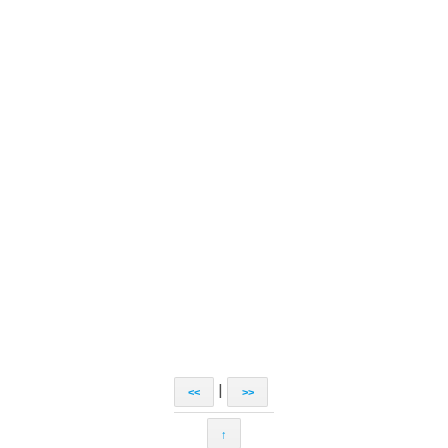
|
<<
>>
↑