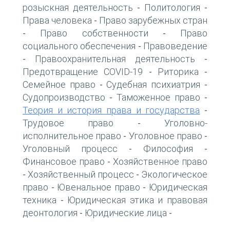
розыскная деятельность
Политология
-
-
Права человека
Право зарубежных стран
-
Право собственности
Право
-
-
социального обеспечения
Правоведение
-
Правоохранительная деятельность
-
-
Предотвращение COVID-19
Риторика
-
-
Семейное право
Судебная психиатрия
-
-
Судопроизводство
Таможенное право
-
-
Теория и история права и государства
-
Трудовое право
Уголовно-
-
исполнительное право
Уголовное право
-
-
Уголовный процесс
Философия
-
-
Финансовое право
Хозяйственное право
-
Хозяйственный процесс
Экологическое
-
-
право
Ювенальное право
Юридическая
-
-
техника
Юридическая этика и правовая
-
деонтология
Юридические лица
-
-