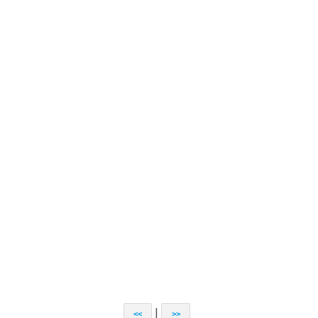
|
<<
>>