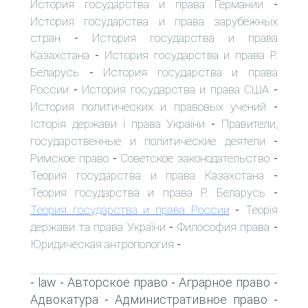
История государства и права Германии
-
История государства и права зарубежных
стран
История государства и права
-
Казахстана
История государства и права Р.
-
Беларусь
История государства и права
-
России
История государства и права США
-
-
История политических и правовых учений
-
Історія держави і права України
Правители,
-
государственные и политические деятели
-
Римское право
Советское законодательство
-
-
Теория государства и права Казахстана
-
Теория государства и права Р. Беларусь
-
Теория государства и права России
Теорія
-
держави та права України
Философия права
-
-
Юридическая антропология
-
law
Авторское право
Аграрное право
-
-
-
-
Адвокатура
Административное право
-
-