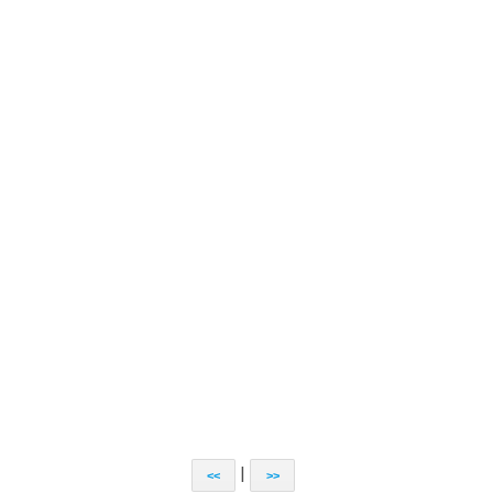
|
<<
>>