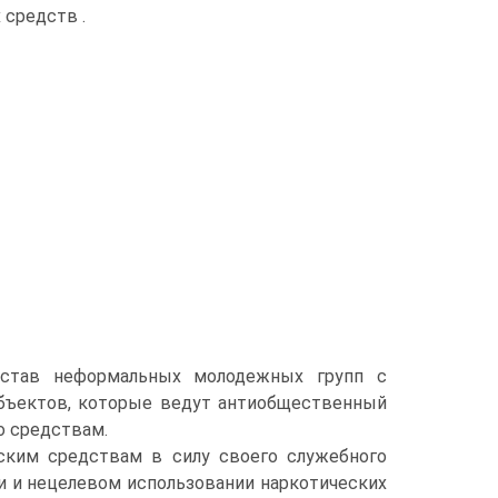
 средств .
остав неформальных молодежных групп с
убъектов, которые ведут антиобщественный
о средствам.
еским средствам в силу своего служебного
и и нецелевом использовании наркотических