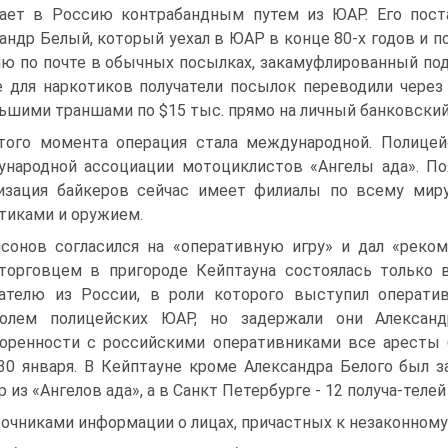
ает в Россию контрабандным путем из ЮАР. Его пос
андр Белый, который уехал в ЮАР в конце 80-х годов и п
ю по почте в обычных посылках, закамуфлированный под 
 для наркотиков получатели посылок переводили чере
ьшими траншами по $15 тыс. прямо на личный банковский
того момента операция стала международной. Полице
народной ассоциации мотоциклистов «Ангелы ада». По
изация байкеров сейчас имеет филиалы по всему миру
тиками и оружием.
сонов согласился на «оперативную игру» и дал «реко
торговцем в пригороде Кейптауна состоялась только 
ателю из России, в роли которого выступил оператив
ролем полицейских ЮАР, но задержали они Александ
оренности с российскими оперативниками все аресты
0 января. В Кейптауне кроме Александра Белого был з
р из «Ангелов ада», а в Санкт Петербурге - 12 получа-теле
очниками информации о лицах, причастных к незаконному