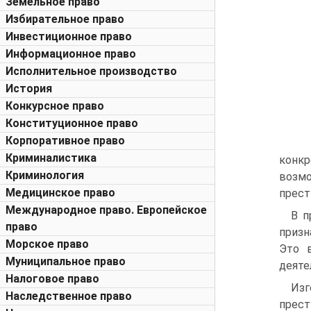
Земельное право
Избирательное право
Инвестиционное право
Информационное право
Исполнительное производство
История
Конкурсное право
Конституционное право
Корпоративное право
Криминалистика
конкр
Криминология
возмо
Медицинское право
прест
Международное право. Европейское
В п
право
призн
Морское право
Это 
Муниципальное право
деяте
Налоговое право
Изг
Наследственное право
прест