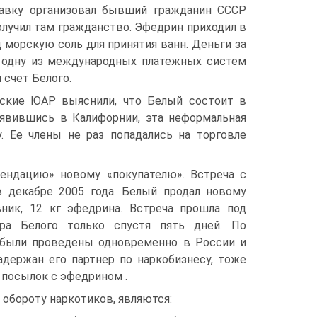
тавку организовал бывший гражданин СССР
олучил там гражданство. Эфедрин приходил в
морскую соль для принятия ванн. Деньги за
з одну из международных платежных систем
 счет Белого.
йские ЮАР выяснили, что Белый состоит в
явившись в Калифорнии, эта неформальная
. Ее члены не раз попадались на торговле
мендацию» новому «покупателю». Встреча с
в декабре 2005 года. Белый продал новому
ник, 12 кг эфедрина. Встреча прошла под
ра Белого только спустя пять дней. По
 были проведены одновременно в России и
адержан его партнер по наркобизнесу, тоже
й посылок с эфедрином .
 обороту наркотиков, являются: