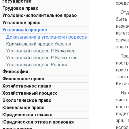
государства
средс
Трудовое право
Отд
Уголовно-исполнительное право
быть 
Уголовное право
назн
Уголовный процесс
катег
Доказывание в уголовном процессе
случ
Кримінальний процес України
родст
Уголовный процесс Р. Беларусь
Тр
Уголовный процесс Р. Казахстан
пост
Уголовный процесс России
прист
Философия
также
Финансовое право
Китая
Хозяйственное право
На 
Хозяйственный процесс
синте
Экологическое право
посто
Ювенальное право
водит
Юридическая техника
зря,
Юридическая этика и правовая
испол
деонтология