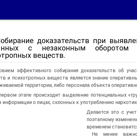
 Собирание доказательств при выявле
анных с незаконным оборотом 
отропных веществ.
овием эффективного собирания доказательств об учас
тв и психотропных веществ является знание оперативн
живаемой территории, либо персонала объекта оперативно
первом этапе происходит выделение потенциальных «груп
з информации о лицах, склонных к употреблению наркотик
Делается это с уче
поэтапному изменени
временем становитс
Не менее важно