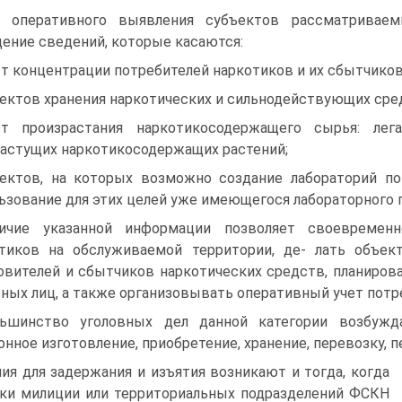
 оперативного выявления субъектов рассматриваем
ение сведений, которые касаются:
т концентрации потребителей наркотиков и их сбытчиков
ектов хранения наркотических и сильнодействующих сре
т произрастания наркотикосодержащего сырья: лег
астущих наркотикосодержащих растений;
ектов, на которых возможно создание лабораторий по
ьзование для этих целей уже имеющегося лабораторного 
ичие указанной информации позволяет своевремен
тиков на обслуживаемой территории, де- лать объе
овителей и сбытчиков наркотических средств, планиров
тных лиц, а также организовывать оперативный учет потре
ьшинство уголовных дел данной категории возбужд
онное изготовление, приобретение, хранение, перевозку, 
ия для задержания и изъятия возникают и тогда, когда
ки милиции или территориальных подразделений ФСКН