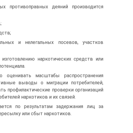
ых противоправных деяний производится
;
дств;
альных и нелегальных посевов, участков
 изготовлению наркотических средств или
потенциала.
но оценивать масштабы распространения
ктивные выводы о миграции потребителей,
ать профилактические проверки организаций
бителей наркотиков и их связей.
ается по результатам задержания лиц за
пересылку или сбыт наркотиков.