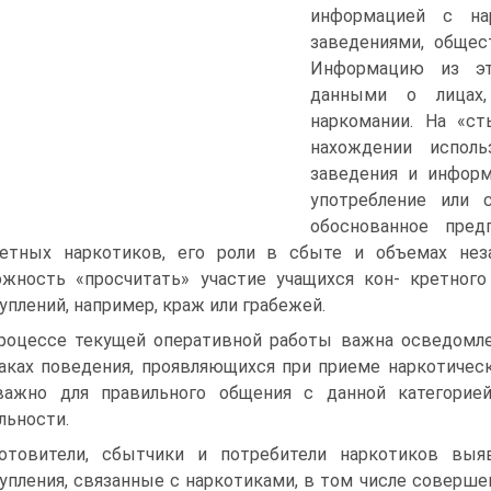
информацией с нар
заведениями, общес
Информацию из эт
данными о лицах,
наркомании. На «ст
нахождении исполь
заведения и информ
употребление или 
обоснованное пред
етных наркотиков, его роли в сбыте и объемах неза
жность «просчитать» участие учащихся кон- кретного
уплений, например, краж или грабежей.
роцессе текущей оперативной работы важна осведомле
аках поведения, проявляющихся при приеме наркотическ
важно для правильного общения с данной категорие
льности.
отовители, сбытчики и потребители наркотиков вы
упления, связанные с наркотиками, в том числе соверше