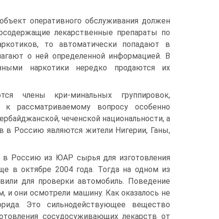
 объект оперативного обслуживания должен
косодержащие лекарственные препараты по
аркотиков, то автоматически попадают в
олагают о ней определенной информацией. В
анными наркотики нередко продаются их
тся члены кри-минальных группировок,
о к рассматриваемому вопросу особенно
ербайджанской, чеченской национальности, а
в в Россию являются жители Нигерии, Ганы,
у в Россию из ЮАР сырья для изготовления
е в октябре 2004 года. Тогда на одном из
вили для проверки автомобиль. Поведение
, и они осмотрели машину. Как оказалось не
орида. Это сильнодействующее вещество
готовления сосудосуживающих лекарств от