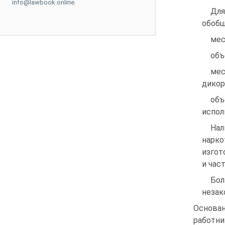
info@lawbook.online
Для
обобщ
мес
объ
мес
дикор
объ
испол
Нал
нарко
изгот
и час
Бол
незак
Основан
работни