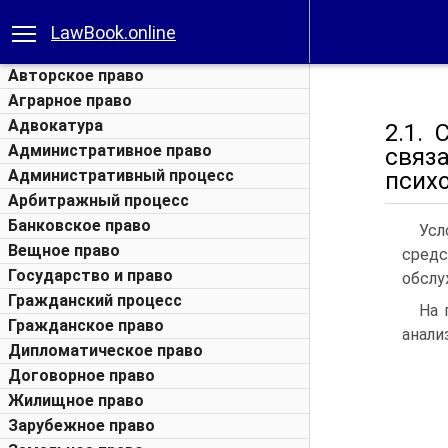
LawBook.online
Авторское право
Аграрное право
Адвокатура
2.1.
Административное право
связ
Административный процесс
псих
Арбитражный процесс
Банковское право
Усл
Вещное право
средс
Государство и право
обслу
Гражданский процесс
На 
Гражданское право
анали
Дипломатическое право
Договорное право
Жилищное право
Зарубежное право