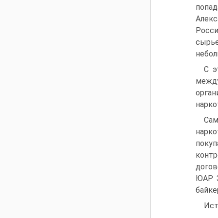
попад
Алекс
Росси
сырье
небол
С э
между
орган
нарко
Сам
нарко
покуп
конт
догов
ЮАР 3
байке
Ист