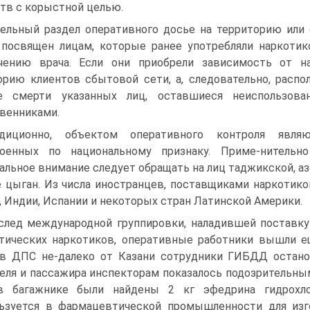
тв с корыстной целью.
ельный раздел оперативного досье на территорию или
посвящен лицам, которые ранее употребляли наркоти
ачению врача. Если они приобрели зависимость от н
орию клиентов сбытовой сети, а, следовательно, расп
ае смерти указанных лиц, оставшиеся неиспользов
венниками.
адиционно, объектом оперативного контроля являю
роенных по национальному признаку. Приме-нительн
альное внимание следует обращать на лиц таджикской, аз
 цыган. Из числа иностранцев, поставщиками наркотико
, Индии, Испании и некоторых стран Латинской Америки.
след международной группировки, наладившей поставк
тических наркотиков, оперативные работники вышли ещ
в ДПС не-далеко от Казани сотрудники ГИБДД остано
еля и пассажира инспекторам показалось подозрительным
 в багажнике были найдены 2 кг эфедрина гидрохл
ьзуется в фармацевтической промышленности для из