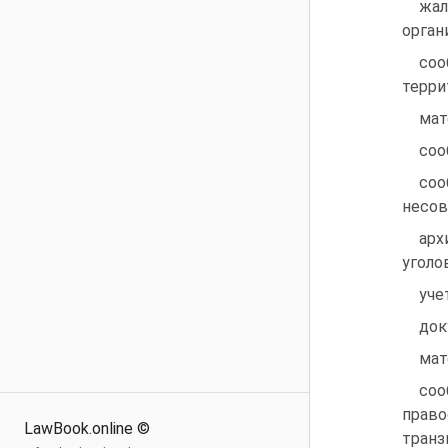
жал
орган
со
терри
мат
соо
со
несов
арх
уголо
уче
док
мат
соо
право
LawBook.online ©
транз