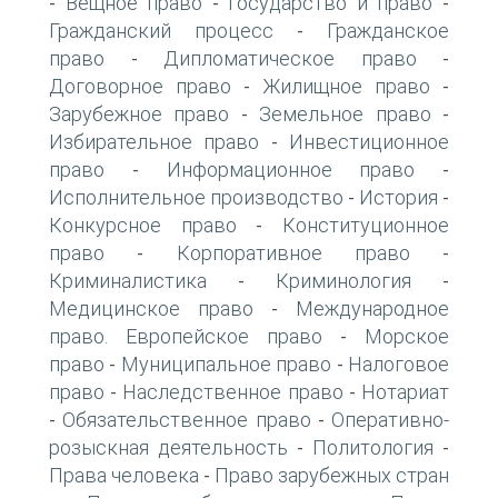
Вещное право
Государство и право
-
-
-
Гражданский процесс
Гражданское
-
право
Дипломатическое право
-
-
Договорное право
Жилищное право
-
-
Зарубежное право
Земельное право
-
-
Избирательное право
Инвестиционное
-
право
Информационное право
-
-
Исполнительное производство
История
-
-
Конкурсное право
Конституционное
-
право
Корпоративное право
-
-
Криминалистика
Криминология
-
-
Медицинское право
Международное
-
право. Европейское право
Морское
-
право
Муниципальное право
Налоговое
-
-
право
Наследственное право
Нотариат
-
-
Обязательственное право
Оперативно-
-
-
розыскная деятельность
Политология
-
-
Права человека
Право зарубежных стран
-