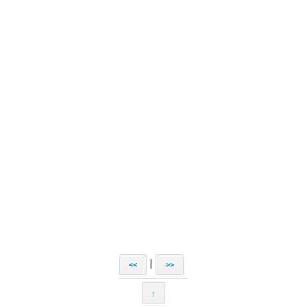
|
<<
>>
↑