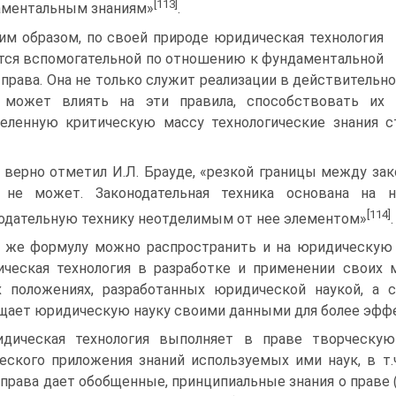
[113]
ментальным знаниям»
.
им образом, по своей природе юридическая технология
тся вспомогательной по отношению к фундаментальной
 права. Она не только служит реализации в действительн
 может влиять на эти правила, способствовать их 
еленную критическую массу технологические знания с
 верно отметил И.Л. Брауде, «резкой границы между зак
 не может. Законодательная техника основана на н
[114]
одательную технику неотделимым от нее элементом»
.
 же формулу можно распространить и на юридическую т
ческая технология в разработке и применении своих 
 положениях, разработанных юридической наукой, а с
щает юридическую науку своими данными для более эфф
дическая технология выполняет в праве творческу
еского приложения знаний используемых ими наук, в т.ч
 права дает обобщенные, принципиальные знания о праве 