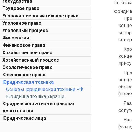
государства
По этой
Трудовое право
юридиче
Уголовно-исполнительное право
Пре
Уголовное право
конце
Уголовный процесс
котор
Философия
совер
Финансовое право
Кро
Хозяйственное право
конце
Хозяйственный процесс
прису
Экологическое право
Пр
Ювенальное право
конце
Юридическая техника
обсл
Основы юридической техники РФ
(преи
Юридична техніка України
Раз
Юридическая этика и правовая
сопут
деонтология
Юридические лица
Нап
(язы