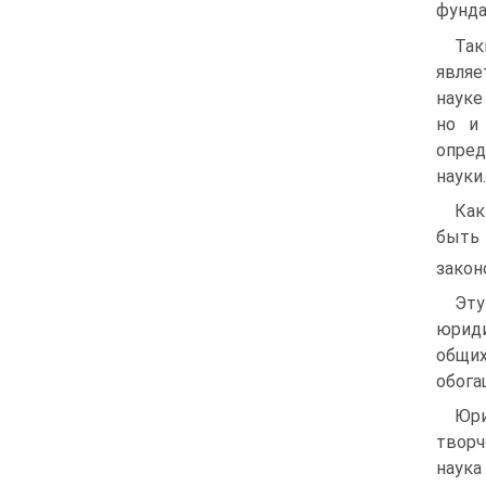
фунда
Так
являе
науке
но и
опред
науки.
Как
быть
закон
Эту
юриди
общих
обога
Юри
творч
наука