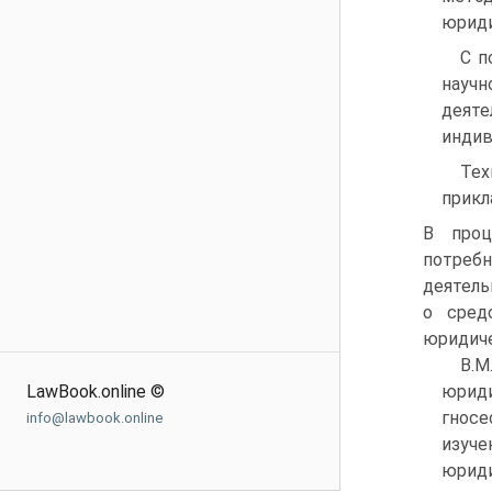
юриди
С п
науч
деяте
индив
Тех
прикл
В проц
потреб
деятель
о сред
юридиче
В.М
LawBook.online ©
юрид
гносе
info@lawbook.online
изуч
юриди