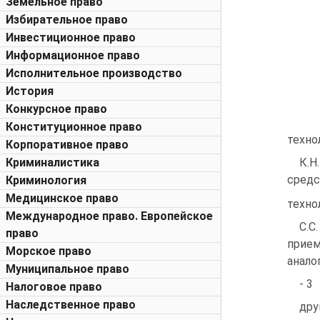
Земельное право
Избирательное право
Инвестиционное право
Информационное право
Исполнительное производство
История
Конкурсное право
Конституционное право
техно
Корпоративное право
Криминалистика
К.Н
средс
Криминология
Медицинское право
техно
Международное право. Европейское
С.С
право
прие
Морское право
анало
Муниципальное право
- 3
Налоговое право
Наследственное право
дру