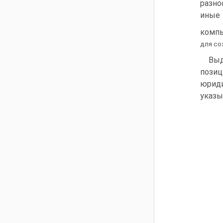
разно
иные 
компь
для со
Выд
пози
юрид
указы