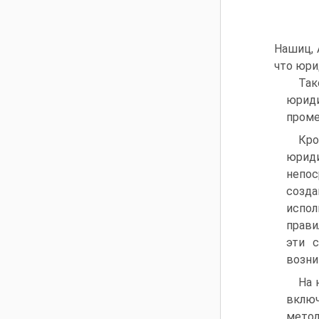
Нашиц, 
что юри
Та
юриди
проме
Кро
юриди
непос
созда
испол
прави
эти 
возни
На 
включ
метод