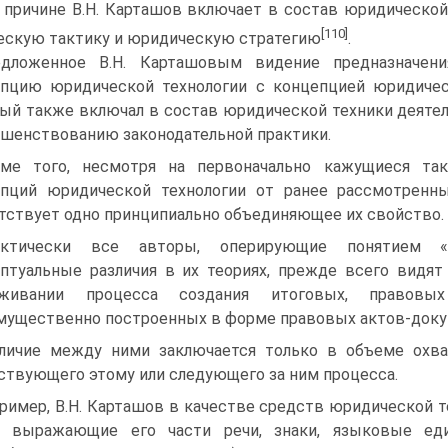
 причине В.Н. Карташов включает в состав юридической
[110]
скую тактику и юридическую стратегию
.
дложенное В.Н. Карташовым видение предназначени
пцию юридической технологии с концепцией юридичес
ый также включал в состав юридической техники деятел
шенствованию законодательной практики.
ме того, несмотря на первоначально кажущиеся т
пций юридической технологии от ранее рассмотренн
тствует одно принципиально объединяющее их свойство.
актически все авторы, оперирующие понятием «ю
птуальные различия в их теориях, прежде всего видят
уживании процесса создания итоговых, правовы
мущественно построенных в форме правовых актов-доку
личие между ними заключается только в объеме охва
ствующего этому или следующего за ним процесса.
ример, В.Н. Карташов в качестве средств юридической
к, выражающие его части речи, знаки, языковые еди