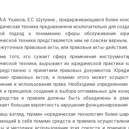
А.А. Ушаков, Е.С. Шугрина , придерживающиеся более ко
дическая техника предназначена исключительно для созд
кой подход к пониманию сферы обслуживания юрид
ческой техники представляется нам не совсем верным, т
жуточные правовые акты, или правовые акты-действия,
ме того, это сужает сферу применения инструмента
ческой техники, вырывает из юридической практики ка
редственно с принятием правовых документов. Юридич
нию правовых актов, а помимо этого может осущест
нения и использования права. Необходима определенная
л и принципов создания и выбора оптимальных для конк
средства и правила должны быть объединены в рамка
кает большая вероятность нарушения функционирования 
наш взгляд, термин «юридическая технология» более шир
ающий в себя помимо средств и приемов осуществления
ы и методики использования этих средств и приемов