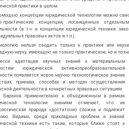
ческой практики в целом.
омощью концепции юридической технологии можно све
но-практические концепции, посвященные отдельны
льности (в т.ч. и концепции юридической техники: зако
идуальных правовых актов и т.п.).
нологию нельзя сводить только к практике или наук
адную науку, имеющую не только практическое, но и позна
ессе адаптации научных знаний к материальным
ностям юридической активнопреобразовательной
ности появляется новое научно-технологическое знание
ствах, приемах, способах и методах осуществления
ской деятельности в конкретных правовых ситуациях.
. Баранов применительно к объединенным в рамках
ической технологии знаниям отмечает, что их
ологическая природа «достаточно сложна и подлежит
ению. Видимо, среди прикладных проблем и знаний:
ческой техники есть такие, которые ближе стоят к