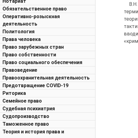
Нотариат
В.
Обязательственное право
терми
Оперативно-розыскная
теори
деятельность
такти
Политология
вводи
Права человека
«крим
Право зарубежных стран
Право собственности
Право социального обеспечения
Правоведение
Правоохранительная деятельность
Предотвращение COVID-19
Риторика
Семейное право
Судебная психиатрия
Судопроизводство
Таможенное право
Теория и история права и