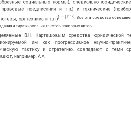
образные социальные нормы), специально-юридические
правовые предписания и т.п.) и технические (прибо
[112]
[111]
. Все эти средства объедин
ютеры, оргтехника и т.п.)
здания и тиражирования текстов правовых актов.
еляемые В.Н. Карташовым средства юридической те
ционируемой им как прогрессивное научно-практич
ическую тактику и стратегию, совпадают с теми ср
вают, например, А.А.