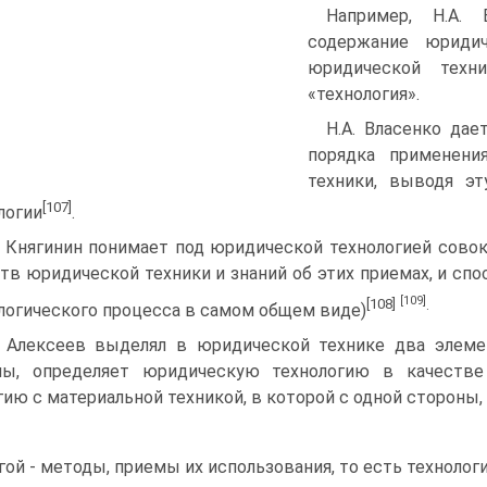
Например, Н.А.
содержание юриди
юридической техн
«технология».
Н.А. Власенко дае
порядка применени
техники, выводя эт
[107]
логии
.
. Княгинин понимает под юридической технологией сово
тв юридической техники и знаний об этих приемах, и спос
[109]
[108]
.
логического процесса в самом общем виде)
. Алексеев выделял в юридической технике два элеме
мы, определяет юридическую технологию в качестве
гию с материальной техникой, в которой с одной стороны,
гой - методы, приемы их использования, то есть технологи