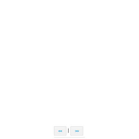
|
<<
>>