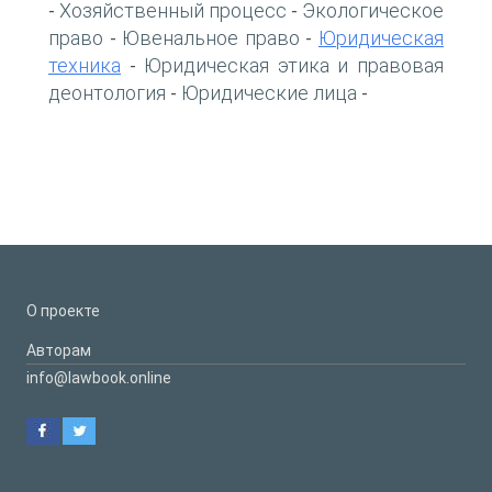
Хозяйственный процесс
Экологическое
-
-
право
Ювенальное право
Юридическая
-
-
техника
Юридическая этика и правовая
-
деонтология
Юридические лица
-
-
О проекте
Авторам
info@lawbook.online