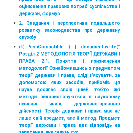
оцінювання правових потреб суспільства і
держави, формув
2. Завдання і перспективи подальшого
розвитку законодавства про державну
службу
if( !cssCompatible ) { document.write("
Розділ 2 МЕТОДОЛОГІЯ ТЕОРІЇ ДЕРЖАВИ І
ПРАВА 2.1. Поняття і призначення
методології Ознайомившись з предметом
теорії держави і права, слід з'ясувати, за
допомогою яких засобів, прийомів ця
наука досягає своїх цілей, тобто які
методи використовуються в науковому
пізнанні явищ державно-правової
дійсності. Теорія держави і права має не
лише свій предмет, але й метод. Предмет
теорії держави і права дає відповідь на
запитання, яку галузь сус