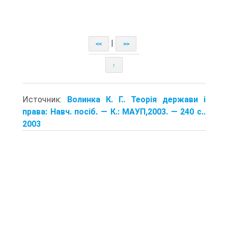
|
<<
>>
↑
Источник:
Волинка К. Г.. Теорія держави і
права: Навч. посіб. — К.: МАУП,2003. — 240 с..
2003