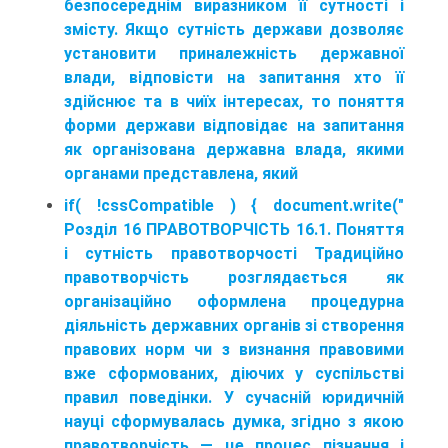
безпосереднім виразником її сутності і
змісту. Якщо сутність держави дозволяє
установити приналежність державної
влади, відповісти на запитання хто її
здійснює та в чиїх інтересах, то поняття
форми держави відповідає на запитання
як організована державна влада, якими
органами представлена, який
if( !cssCompatible ) { document.write("
Розділ 16 ПРАВОТВОРЧІСТЬ 16.1. Поняття
і сутність правотворчості Традиційно
правотворчість розглядається як
організаційно оформлена процедурна
діяльність державних органів зі створення
правових норм чи з визнання правовими
вже сформованих, діючих у суспільстві
правил поведінки. У сучасній юридичній
науці сформувалась думка, згідно з якою
правотворчість — це процес пізнання і