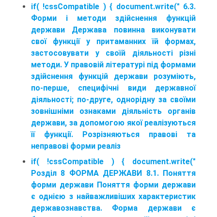
if( !cssCompatible ) { document.write(" 6.3.
Форми і методи здійснення функцій
держави Держава повинна виконувати
свої функції у притаманних їй формах,
застосовувати у своїй діяльності різні
методи. У правовій літературі під формами
здійснення функцій держави розуміють,
по-перше, специфічні види державної
діяльності; по-друге, однорідну за своїми
зовнішніми ознаками діяльність органів
держави, за допомогою якої реалізуються
її функції. Розрізняються правові та
неправові форми реаліз
if( !cssCompatible ) { document.write("
Розділ 8 ФОРМА ДЕРЖАВИ 8.1. Поняття
форми держави Поняття форми держави
є однією з найважливіших характеристик
державознавства. Форма держави є