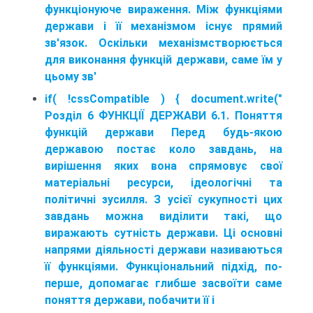
функціонуюче вираження. Між функціями
держави і її механізмом існує прямий
зв'язок. Оскільки механізмстворюється
для виконання функцій держави, саме їм у
цьому зв'
if( !cssCompatible ) { document.write("
Розділ 6 ФУНКЦІЇ ДЕРЖАВИ 6.1. Поняття
функцій держави Перед будь-якою
державою постає коло завдань, на
вирішення яких вона спрямовує свої
матеріальні ресурси, ідеологічні та
політичні зусилля. З усієї сукупності цих
завдань можна виділити такі, що
виражають сутність держави. Ці основні
напрями діяльності держави називаються
її функціями. Функціональний підхід, по-
перше, допомагає глибше засвоїти саме
поняття держави, побачити її і