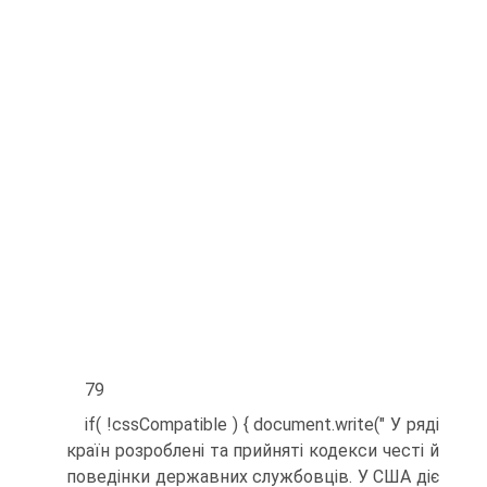
79
if( !cssCompatible ) { document.write(" У ряді
країн розроблені та прийняті кодекси честі й
поведінки державних службовців. У США діє