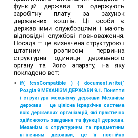
функцій держави та одержують
заробітну плату за рахунок
державних коштів. Ці особи є
державними службовцями і мають
відповідні службові повноваження.
Посада — це визначена структурою і
штатним розписом первинна
структурна одиниця державного
органу та його апарату, на яку
покладено вст:
if( !cssCompatible ) { document.write("
Розділ 9 МЕХАНІЗМ ДЕРЖАВИ 9.1. Поняття
і структура механізму держави Механізм
держави — це цілісна ієрархічна система
всіх державних організацій, які практично
здійснюють завдання та функції держави.
Механізм є структурним та предметним
втіленням держави, це її постійно