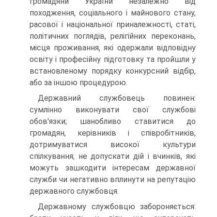
громадяни України незалежно від
походження, соціального і майнового стану,
расової і національної приналежності, статі,
політичних поглядів, релігійних переконань,
місця проживання, які одержали відповідну
освіту і професійну підготовку та пройшли у
встановленому порядку конкурсний відбір,
або за іншою процедурою.
Державний службовець повинен:
сумлінно виконувати свої службові
обов'язки; шанобливо ставитися до
громадян, керівників і співробітників,
дотримуватися високої культури
спілкування; не допускати дій і вчинків, які
можуть зашкодити інтересам державної
служби чи негативно вплинути на репутацію
державного службовця.
Державному службовцю забороняється: