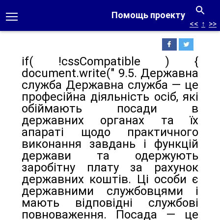
Помощь проекту
<<
↑
>>
if( !cssCompatible ) {
document.write(" 9.5. Державна
служба Державна служба — це
професійна діяльність осіб, які
обіймають посади в
державних органах та їх
апараті щодо практичного
виконання завдань і функцій
держави та одержують
заробітну плату за рахунок
державних коштів. Ці особи є
державними службовцями і
мають відповідні службові
повноваження. Посада — це