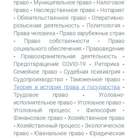
право
Муниципальное право
Налоговое
-
-
право
Наследственное право
Нотариат
-
-
Обязательственное право
Оперативно-
-
-
розыскная деятельность
Политология
-
-
Права человека
Право зарубежных стран
-
Право собственности
Право
-
-
социального обеспечения
Правоведение
-
Правоохранительная деятельность
-
-
Предотвращение COVID-19
Риторика
-
-
Семейное право
Судебная психиатрия
-
-
Судопроизводство
Таможенное право
-
-
Теория и история права и государства
-
Трудовое право
Уголовно-
-
исполнительное право
Уголовное право
-
-
Уголовный процесс
Философия
-
-
Финансовое право
Хозяйственное право
-
Хозяйственный процесс
Экологическое
-
-
право
Ювенальное право
Юридическая
-
-