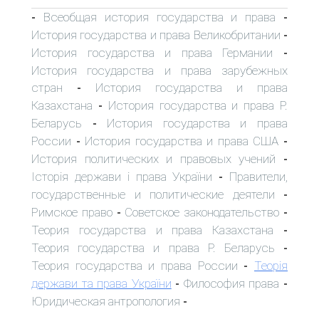
Всеобщая история государства и права
-
-
История государства и права Великобритании
-
История государства и права Германии
-
История государства и права зарубежных
стран
История государства и права
-
Казахстана
История государства и права Р.
-
Беларусь
История государства и права
-
России
История государства и права США
-
-
История политических и правовых учений
-
Історія держави і права України
Правители,
-
государственные и политические деятели
-
Римское право
Советское законодательство
-
-
Теория государства и права Казахстана
-
Теория государства и права Р. Беларусь
-
Теория государства и права России
Теорія
-
держави та права України
Философия права
-
-
Юридическая антропология
-