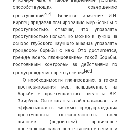
и конкретные, а также выделение условий,
способствующих совершению
[404]
преступлений
. Большое значение И.И.
Карпец придавал планированию мер борьбы с
преступностью, отмечая, что управлять
преступностью нельзя, но можно и нужно на
основе глубокого научного анализа управлять
процессом борьбы с нею. Это достигается,
прежде всего, планированием такой борьбы,
постоянным контролем за действиями по
[405]
предупреждению преступлений
.
О необходимости планирования, а также
прогнозирования мер, направленных на
борьбу с преступностью, писал и В.К.
Звирбуль. Он полагал, что обоснованность и
эффективность системы предупреждения
преступности, согласованность всех
звеньев (подсистем), правильное
определение задач, подлежащих решению, и