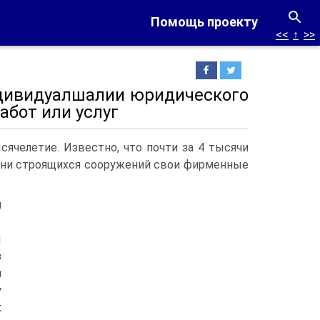
Помощь проекту
<<
↑
>>
ндивидуалшалии юридического
абот или услуг
ячелетие. Известно, что почти за 4 тысячи
амни строящихся сооружений свои фирменные
я
ы
з
и
у
к