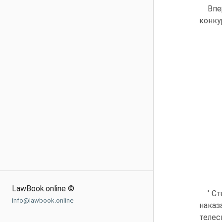
Впе
конку
LawBook.online ©
' С
info@lawbook.online
наказ
телес