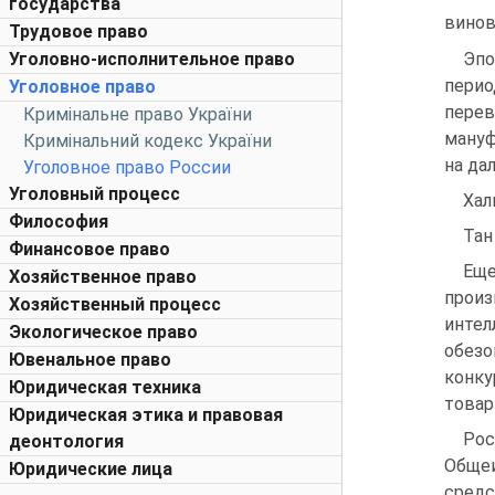
государства
винов
Трудовое право
Эпо
Уголовно-исполнительное право
перио
Уголовное право
перев
Кримінальне право України
мануф
Кримінальний кодекс України
на да
Уголовное право России
Уголовный процесс
Хал
Философия
Тан
Финансовое право
Еще
Хозяйственное право
прои
Хозяйственный процесс
интел
Экологическое право
обезо
Ювенальное право
конку
Юридическая техника
товар
Юридическая этика и правовая
Рос
деонтология
Общеи
Юридические лица
средс