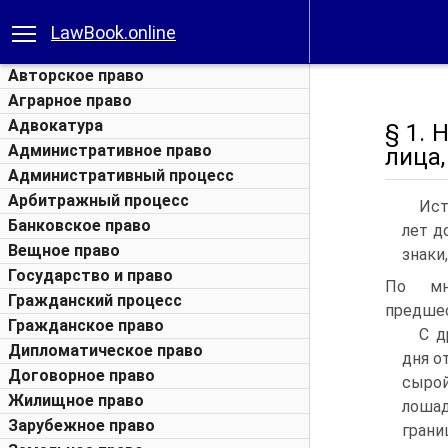
LawBook.online
Авторское право
Аграрное право
Адвокатура
§ 1.
Административное право
лица,
Административный процесс
Арбитражный процесс
Ист
Банковское право
лет д
Вещное право
знаки
Государство и право
По мн
Гражданский процесс
предшес
Гражданское право
С д
Дипломатическое право
дня о
Договорное право
сырой
Жилищное право
лошад
Зарубежное право
гран