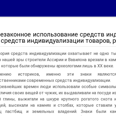
 Незаконное использование средств и
 средств индивидуализации товаров, р
ория средств индивидуализации охватывает не одно тыс
о нашей эры строители Ассирии и Вавилона врезали в к
, которые были обнаружены археологами лишь в XX веке.
ению историков, именно эти знаки являютс
твенниками современных средств индивидуализации.
ревнейших времен люди использовали особые символ
тличия своих вещей от чужих, их выдавливали на посуде и
 глины, выжигали на шкуре крупного рогатого скота 
ей, высекали на камнях и столбах, которые ставили 
иц пастбищ и земельных владений. Знаки были ка