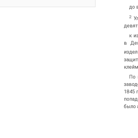
до 
2
Ул
девят
к и
в Де
издел
защит
клейм
По 
завод
1845 
попад
было 