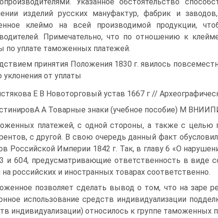
опроизводителями. Указанное обстоятельство способ
ении изделий русских мануфактур, фабрик и заводо
енное клеймо на всей производимой продукции, что
водителей. Примечательно, что по отношению к клейм
ы по уплате таможенных платежей.
дствием принятия Положения 1830 г. явилось повсеместн
 уклонения от уплаты
стякова Е В Новоторговый устав 1667 г // Археографическ
стинировА А Товарные знаки (учебное пособие) М ВНИИПИ
оженных платежей, с одной стороны, а также с целью
рентов, с другой. В свою очередь данный факт обуслови
ов Российской Империи 1842 г. Так, в главу 6 «О наруш
03 и 604, предусматривающие ответственность в виде с
 на российских и иностранных товарах соответственно.
оженное позволяет сделать вывод о том, что на заре р
онное использование средств индивидуализации поддел
тв индивидуализации) относилось к группе таможенных п