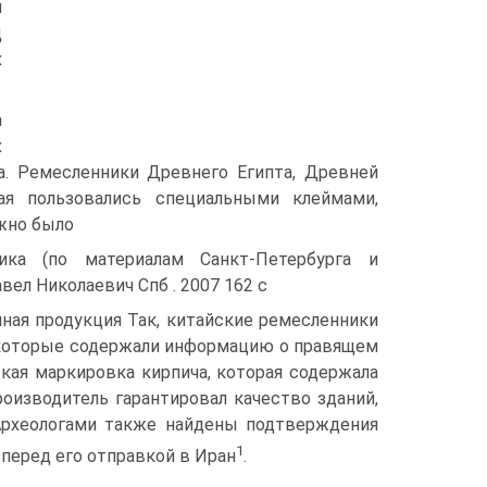
и
ц
х
а
х
а. Ремесленники Древнего Египта, Древней
я пользовались специальными клеймами,
жно было
тика (по материалам Санкт-Петербурга и
вел Николаевич Спб . 2007 162 с
нная продукция Так, китайские ремесленники
 которые содержали информацию о правящем
кая маркировка кирпича, которая содержала
роизводитель гарантировал качество зданий,
 Археологами также найдены подтверждения
1
 перед его отправкой в Иран
.