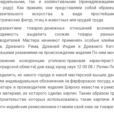
видуальными, так и коллективными (принадлежащим
 роду). Как правило, они представляли собой образе
разительного искусства в виде простейши
трических фигур, птиц и животных или орудий труда.
развитием товарно-денежных отношений возникл
бходимость выделить схожие товары разны
водителей. Мастера начинают применял» особые клейм
ии, Древнего Рима, Древней Индии и Древнего Кита
вшими указаниями на происхождение изделия По ним мо
ранение конкуренции уголовно-правовая характерис
градской области) дне канд юрид наук 12 00 08 / Репин Па
еделить, из какого города и какой мастерской вышла да
ли индивидуальные обозначения на фарфоровую посуду,
аторе и производителе изделия Широко известна и римс
и материал, из которого сделан кирпич. Таким образом п
троительстве которых использовались такие кирпичи.
 что индийские ремесленники ставили свой знак на товаре