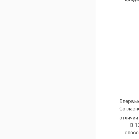
Впервые
Согласн
отличии
В 1
спос