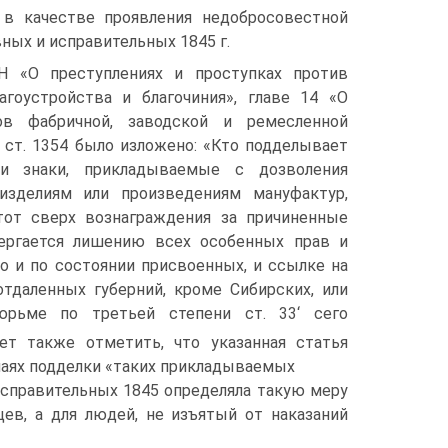
 в качестве проявления недобросовестной
ных и исправительных 1845 г.
H «О преступлениях и проступках против
агоустройства и благочиния», главе 14 «О
ов фабричной, заводской и ремесленной
ст. 1354 было изложено: «Кто подделывает
и знаки, прикладываемые с дозволения
изделиям или произведениям мануфактур,
 тот сверх вознаграждения за причиненные
ергается лишению всех особенных прав и
о и по состоянии присвоенных, и ссылке на
тдаленных губерний, кроме Сибирских, или
рьме по третьей степени ст. 33‘ сего
ует также отметить, что указанная статья
чаях подделки «таких прикладываемых
 исправительных 1845 определяла такую меру
ев, а для людей, не изъятый от наказаний