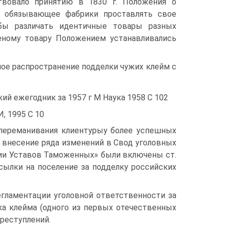
ствовало принятию в 1830 г. Положения о
в, обязывающее фабрики проставлять свое
бы различать идентичные товары разных
еному товару Положением устанавливались
ое распространение подделки чужих клейм с
ий ежегодник за 1957 г М Наука 1958 С 102
, 1995 С 10
 переманивания клиентурыу более успешных
л внесение ряда изменений в Свод уголовных
ении Уставов Таможенных» были включены ст.
сылки на поселение за подделку российских
егламентации уголовной ответственности за
ка клейма (одного из первых отечественных
реступлений.