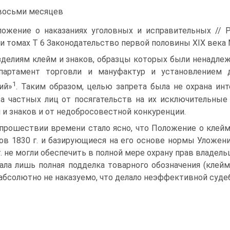
восьми месяцев
ожение о наказаниях уголовных и исправительных // 
и томах Т 6 Законодательство первой половины XIX века 
зделиям клейм и знаков, образцы которых были ненадл
партамент торговли и мануфактур и установлением 
1
ий»
. Таким образом, целью запрета была не охрана ин
а частных лиц от посягательств на их исключительные
 и знаков и от недобросовестной конкуренции.
прошествии времени стало ясно, что Положение о клейм
ов 1830 г. и базирующиеся на его основе нормы Уложени
г. не могли обеспечить в полной мере охрану прав владельц
ала лишь полная подделка товарного обозначения (клейм
абсолютно не наказуемо, что делало неэффективной суде