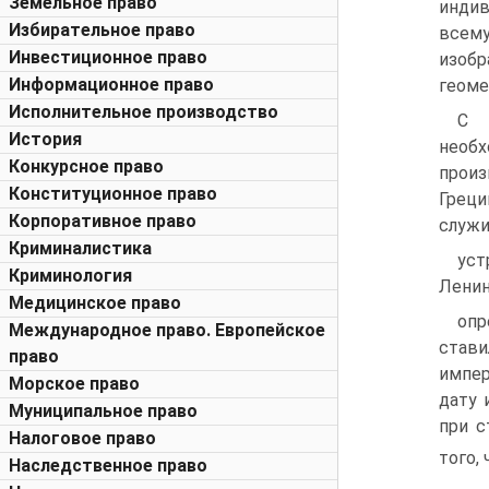
Земельное право
инди
Избирательное право
всему
Инвестиционное право
изоб
Информационное право
геоме
Исполнительное производство
С 
История
нео
Конкурсное право
произ
Конституционное право
Грец
Корпоративное право
служи
Криминалистика
уст
Криминология
Ленин
Медицинское право
опр
Международное право. Европейское
стави
право
импер
Морское право
дату 
Муниципальное право
при с
Налоговое право
того,
Наследственное право