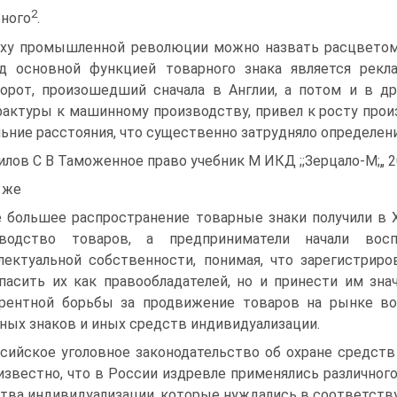
2
ного
.
ху промышленной революции можно назвать расцветом 
д основной функцией товарного знака является рек
орот, произошедший сначала в Англии, а потом и в др
актуры к машинному производству, привел к росту прои
льние расстояния, что существенно затрудняло определени
илов С В Таможенное право учебник М ИКД ;;Зерцало-М;„ 2
 же
 большее распространение товарные знаки получили в X
зводство товаров, а предприниматели начали во
лектуальной собственности, понимая, что зарегистрир
пасить их как правообладателей, но и принести им зн
рентной борьбы за продвижение товаров на рынке во
ных знаков и иных средств индивидуализации.
сийское уголовное законодательство об охране средст
звестно, что в России издревле применялись различного
тва индивидуализации, которые нуждались в соответств