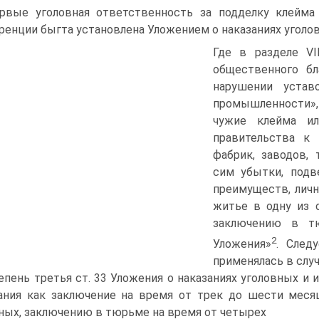
рвые уголовная ответственность за подделку клейма
ренции быгта установлена Уложением о наказаниях уголов
Где в разделе VI
общественного бл
нарушении устав
промышленности», 
чужие клейма ил
правительства к 
фабрик, заводов,
сим убытки, подв
преимуществ, личн
житье в одну из о
заключению в тю
2
Уложения»
. След
применялась в слу
тепень третья ст. 33 Уложения о наказаниях уголовных и
ания как заключение на время от трек до шести месяц
ных, заключению в тюрьме на время от четырех