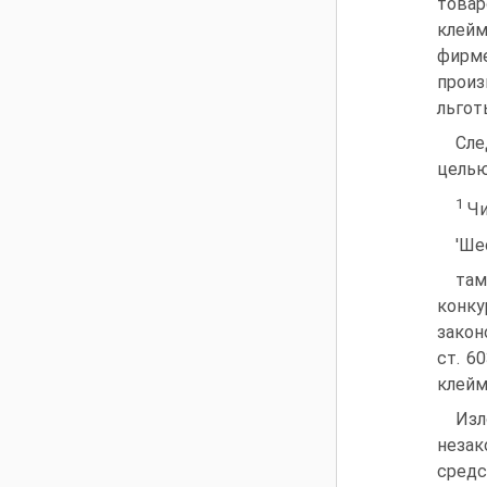
товар
клейм
фирм
произ
льгот
Сле
целью
1
Чи
'Ше
там
конку
закон
ст. 6
клейм
Изл
незак
средс