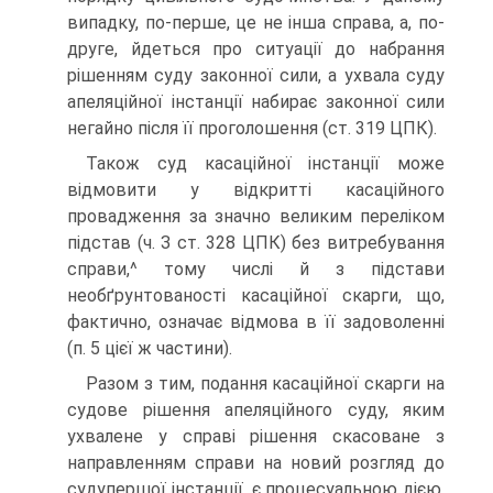
випадку, по-перше, це не інша справа, а, по-
друге, йдеться про ситуації до набрання
рішенням суду законної сили, а ухвала суду
апеляційної інстанції набирає законної сили
негайно після її проголошення (ст. 319 ЦПК).
Також суд касаційної інстанції може
відмовити у відкритті касаційного
провадження за значно великим переліком
підстав (ч. З ст. 328 ЦПК) без витребування
справи,^ тому числі й з підстави
необґрунтованості касаційної скарги, що,
фактично, означає відмова в її задоволенні
(п. 5 цієї ж частини).
Разом з тим, подання касаційної скарги на
судове рішення апеляційного суду, яким
ухвалене у справі рішення скасоване з
направленням справи на новий розгляд до
судупершої інстанції, є процесуальною дією.