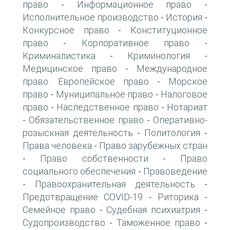
право
Информационное право
-
-
Исполнительное производство
История
-
-
Конкурсное право
Конституционное
-
право
Корпоративное право
-
-
Криминалистика
Криминология
-
-
Медицинское право
Международное
-
право. Европейское право
Морское
-
право
Муниципальное право
Налоговое
-
-
право
Наследственное право
Нотариат
-
-
Обязательственное право
Оперативно-
-
-
розыскная деятельность
Политология
-
-
Права человека
Право зарубежных стран
-
Право собственности
Право
-
-
социального обеспечения
Правоведение
-
Правоохранительная деятельность
-
-
Предотвращение COVID-19
Риторика
-
-
Семейное право
Судебная психиатрия
-
-
Судопроизводство
Таможенное право
-
-