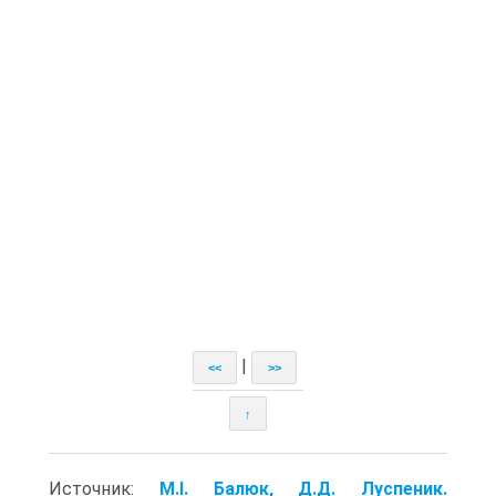
|
<<
>>
↑
Источник:
М.І. Балюк, Д.Д. Луспеник.