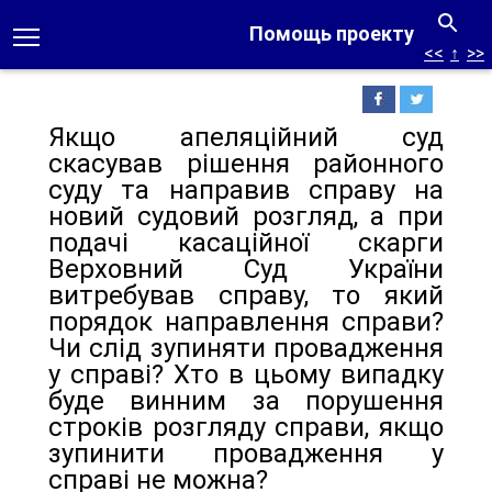
Помощь проекту
<<
↑
>>
Якщо апеляційний суд
скасував рішення районного
суду та направив справу на
новий судовий розгляд, а при
подачі касаційної скарги
Верховний Суд України
витребував справу, то який
порядок направлення справи?
Чи слід зупиняти провадження
у справі? Хто в цьому випадку
буде винним за порушення
строків розгляду справи, якщо
зупинити провадження у
справі не можна?