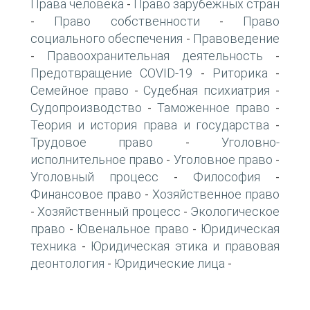
Права человека
Право зарубежных стран
-
Право собственности
Право
-
-
социального обеспечения
Правоведение
-
Правоохранительная деятельность
-
-
Предотвращение COVID-19
Риторика
-
-
Семейное право
Судебная психиатрия
-
-
Судопроизводство
Таможенное право
-
-
Теория и история права и государства
-
Трудовое право
Уголовно-
-
исполнительное право
Уголовное право
-
-
Уголовный процесс
Философия
-
-
Финансовое право
Хозяйственное право
-
Хозяйственный процесс
Экологическое
-
-
право
Ювенальное право
Юридическая
-
-
техника
Юридическая этика и правовая
-
деонтология
Юридические лица
-
-