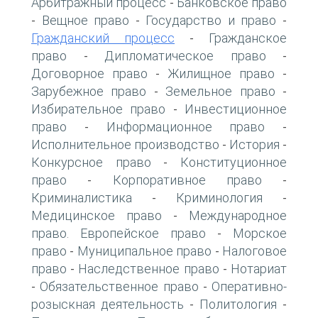
Арбитражный процесс
Банковское право
-
Вещное право
Государство и право
-
-
-
Гражданский процесс
Гражданское
-
право
Дипломатическое право
-
-
Договорное право
Жилищное право
-
-
Зарубежное право
Земельное право
-
-
Избирательное право
Инвестиционное
-
право
Информационное право
-
-
Исполнительное производство
История
-
-
Конкурсное право
Конституционное
-
право
Корпоративное право
-
-
Криминалистика
Криминология
-
-
Медицинское право
Международное
-
право. Европейское право
Морское
-
право
Муниципальное право
Налоговое
-
-
право
Наследственное право
Нотариат
-
-
Обязательственное право
Оперативно-
-
-
розыскная деятельность
Политология
-
-