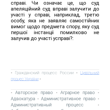
справі. Чи означає це, що суд
апеляційний суд вправі залучити до
участі у справі, наприклад, третю
особу, яка не заявляє самостійних
вимог щодо предмета спору, яку суд
першої інстанції помилково не
залучив до участі усправі?:
Гражданский процесс России
Цивільний
-
-
процес України
-
Авторское право
Аграрное право
-
-
-
Адвокатура
Административное право
-
-
Административный процесс
-