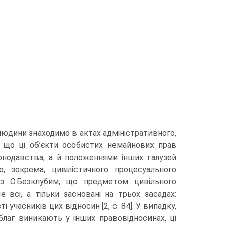
людини знаходимо в актах адміністративного,
, що ці об’єкти особистих немайнових прав
нодавства, а й положеннями інших галузей
о, зокрема, цивілістичного процесуального
з О.Безклубим, що предметом цивільного
е всі, а тільки засновані на трьох засадах:
 учасників цих відносин [2, с. 84]. У випадку,
благ виникають у інших правовідносинах, ці