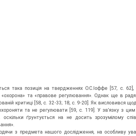
ться така позиція на твердженнях О.С.Іоффе [57, с. 62]
 «охорона» та «правове регулювання». Однак ще в радян
ваній критиці [58, с. 32-33; 18, с. 9-20]. Як висловився 
хороняти та не регулювати [59, с. 119]. У зв’язку з ци
, оскільки ґрунтується на не досить зрозумілому спі
ання».
одячи з предмета нашого дослідження, на особливу уваг