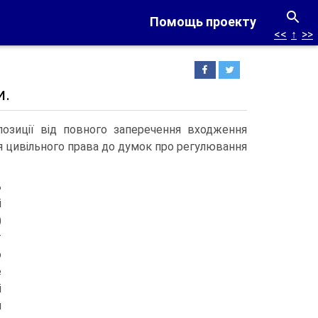
Помощь проекту
<<
↑
>>
и.
позиції від повного заперечення входження
 цивільного права до думок про регулювання
ь
і
)
т
о
е
і
м