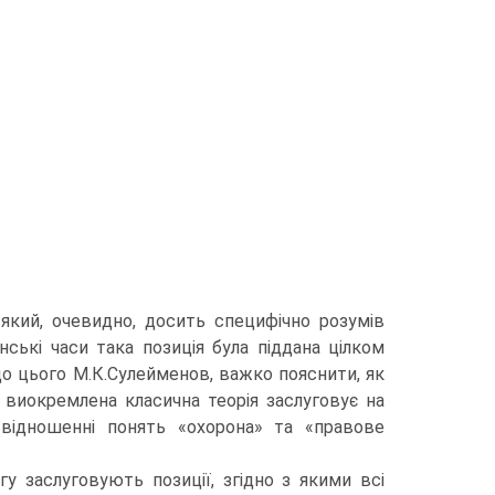
, який, очевидно, досить специфічно розумів
ські часи така позиція була піддана цілком
щодо цього М.К.Сулейменов, важко пояснити, як
м виокремлена класична теорія заслуговує на
ввідношенні понять «охорона» та «правове
у заслуговують позиції, згідно з якими всі