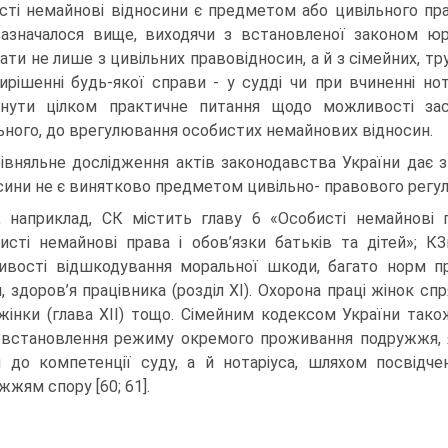
сті немайнові відносини є предметом або цивільного пра
азначалося вище, виходячи з встановленої законом юр
ати не лише з цивільних правовідносин, а й з сімейних, тр
ирішенні будь-якої справи - у судді чи при вчиненні н
нути цілком практичне питання щодо можливості зас
ьного, до врегулювання особистих немайнових відносин.
івняльне дослідження актів законодавства України дає з
сини не є винятково предметом цивільно- правового регу
, наприклад, СК містить главу 6 «Особисті немайнові
исті немайнові права і обов’язки батьків та дітей»; К
ивості відшкодування моральної шкоди, багато норм п
, здоров’я працівника (розділ ХІ). Охорона праці жінок с
жінки (глава ХІІ) тощо. Сімейним кодексом України так
встановлення режиму окремого проживання подружжя, я
и до компетенції суду, а й нотаріуса, шляхом посвідче
жжям спору [60; 61].