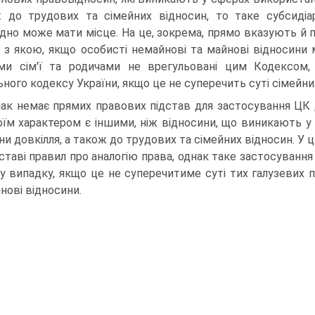
 до трудових та сімейних відносин, то таке субсиді
дно може мати місце. На це, зокрема, прямо вказують й по
о з якою, якщо особисті немайнові та майнові відносини
ми сім'ї та родичами не врегульовані цим Кодексом
ьного кодексу України, якщо це не суперечить суті сімейни
ак немає прямих правових підстав для застосування ЦК 
оїм характером є іншими, ніж відносини, що виникають у
ни довкілля, а також до трудових та сімейних відносин. У
дставі правил про аналогію права, однак таке застосуван
у випадку, якщо це не суперечитиме суті тих галузевих 
нові відносини.