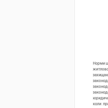
Норми щ
житлово
захищаю
законод
законо
законод
юридичні
коли пр