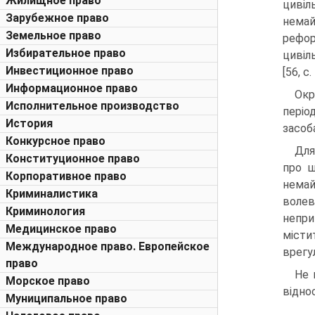
Жилищное право
цивіл
Зарубежное право
нема
Земельное право
рефор
Избирательное право
цивіл
Инвестиционное право
[56, с.
Информационное право
Окр
Исполнительное производство
періо
История
засоб
Конкурсное право
Для
Конституционное право
про щ
Корпоративное право
немай
Криминалистика
волев
Криминология
непри
Медицинское право
місти
Международное право. Европейское
врегу
право
Не 
Морское право
відно
Муниципальное право