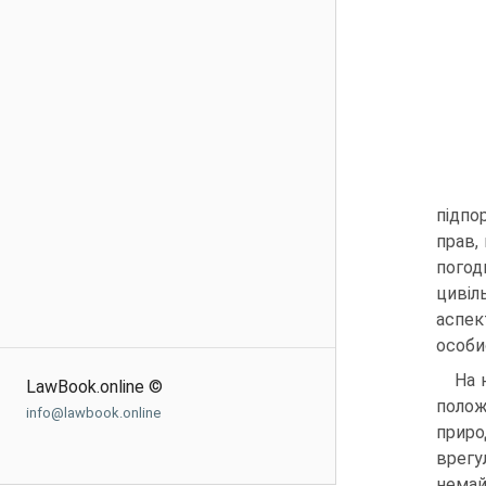
підпо
прав,
погод
цивіл
аспе
особи
На 
LawBook.online ©
полож
info@lawbook.online
приро
врегу
немай