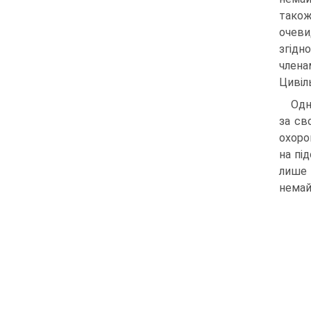
також
очеви
згідн
члена
Цивіл
Одн
за св
охоро
на пі
лише 
немай