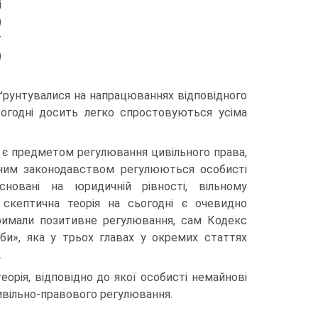
і
)
т
)
, ґрунтувалися на напрацюваннях відповідного
сьогодні досить легко спростовуються усіма
 є предметом регулювання цивільного права,
ьним законодавством регулюються особисті
сновані на юридичній рівності, вільному
, скептична теорія на сьогодні є очевидно
тримали позитивне регулювання, сам Кодекс
би», яка у трьох главах у окремих статтях
.
орія, відповідно до якої особисті немайнові
цивільно-правового регулювання.