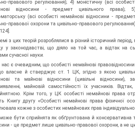
ьно-правового регулювання); 4) моністичну (всі особист
йнові відносини - предмет цивільного права); 5
маторську (всі особисті немайнові відносини - предме
ьно-правової охорони та цивільно-правового регулювання
 124].
емі з цих теорій розроблялися в різний історичний період
ду у законодавстві, що діяло на той час, а відтак на 
ами сучасної науки.
 нас є очевидним, що особисті немайнові правовідносини
о власне й стверджує ст. 1 ЦК, згідно з якою цивіл
нові та майнові відносини (цивільні відносини), за
иявленні, майновій самостійності їх учасників. Відтак
йнятною. Крім того, у ЦК особисті немайнові права о
ть Книгу другу «Особисті немайнові права фізичної осо
лювала кожне з особистих немайнових прав індивідуально
може бути сприйнята як обґрунтована й консервативна те
сини - це предмет лише цивільно-правової охорони, а не 