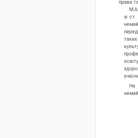
права т
М.А
зі ст
немай
перед
таких
культ
профе
освіт
здоро
учасни
На 
немай