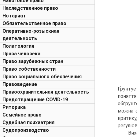
Налоговое право
Наследственное право
Нотариат
Обязательственное право
Оперативно-розыскная
деятельность
Политология
Права человека
Право зарубежных стран
Право собственности
Право социального обеспечения
Правоведение
Ґрунтує
Правоохранительная деятельность
поняття
Предотвращение COVID-19
обґрунто
Риторика
можна о
Семейное право
критику
Судебная психиатрия
регулюв
Судопроизводство
Вих