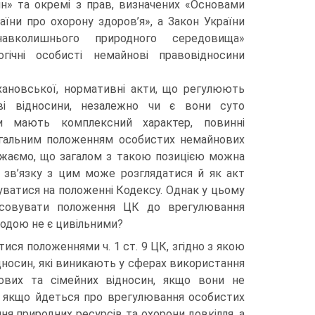
н» та окремі з прав, визначених «Основами
аїни про охорону здоров’я», а Закон України
авколишнього природного середовища»
огічні особисті немайнові правовідносини
хановської, нормативні акти, що регулюють
ві відносини, незалежно чи є вони суто
чи мають комплексний характер, повинні
загальним положенням особистих немайнових
Вважаємо, що загалом з такою позицією можна
 зв’язку з цим може розглядатися й як акт
туватися на положенні Кодексу. Однак у цьому
осовувати положення ЦК до врегулювання
одою не є цивільними?
ися положеннями ч. 1 ст. 9 ЦК, згідно з якою
носин, які виникають у сферах використання
ових та сімейних відносин, якщо вони не
у, якщо йдеться про врегулювання особистих
я природних ресурсів та охорони довкілля, а