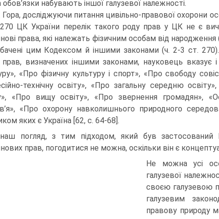
а обов’язки набувають іншої галузевої належності.
. Гора, досліджуючи питання цивільно-правової охорони ос
. 270 ЦК України перелік такого роду прав у ЦК не є ви
нові права, які належать фізичним особам від народження (
бачені цим Кодексом й іншими законами (ч. 2-3 ст. 270
 прав, визначених іншими законами, науковець вказує і
уру», «Про фізичну культуру і спорт», «Про свободу совісті
сійно-технічну освіту», «Про загальну середню освіту»
у», «Про вищу освіту», «Про звернення громадян», «
в’я», «Про охорону навколишнього природного середов
ком яких є Україна [62, с. 64-68].
наш погляд, з тим підходом, який був застосований 
нових прав, погодитися не можна, оскільки він є концепт
Не можна усі осо
галузевої належнос
своєю галузевою п
галузевим законо
правову природу м