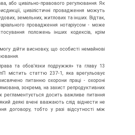
ва, або цивільно-правового регулювання. Як
исдикції, цивілістичні провадження можуть
удових, земельних, житлових та інших. Відтак,
отаріального провадження нотаріусом - може
тосування положень інших кодексів, крім
могу дійти висновку, що особисті немайнові
лювання.
 права та обов’язки подружжя» та главу 13
ЗпП містить статтю 237-1, яка врегульовує
рисвячено питанню охорони праці - охороні
прямована, зокрема, на захист репродуктивних
ож регламентується досить важливе питання
кий деякі вчені вважають слід віднести не
ння договору, тобто у разі відсутності між