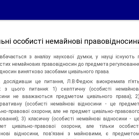
ьні особисті немайнові правовідносин
вбачається з аналізу наукової думки, у науці існують 
стих немайнових правовідносин до предмета регулювання
ідносин винятково засобами цивільного права.
, дослідивши це питання, Л.В.Федюк виокремила п’ят
 з цього питання: 1) скептичну (особисті немайнов
сини не вважаються предметом цивільного права); 2
рвативну (особисті немайнові відносини - це предме
ьно-правової охорони, але не предмет цивільно-правовог
ювання); 3) класичну (особисті немайнові відносини - ц
ет цивільно-правової охорони, але тільки особист
нові відносини, пов’язані з майновими, є предмето