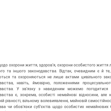
одо охорони життя, здоров’я, охорони особистого життя 
го та іншого законодавства. Відтак, очевидним є й те
ться та охороняються не лише актами цивільного зако
авства, навіть, ймовірно, положеннями процесуальног
давства. У зв’язку з наведеним можемо погодитися 
авства є, зокрема, особисті немайнові відносини, але н
й рівності, вільному волевиявленні, майновій самостійності
ава чи обов’язки суб’єктів щодо особистих немайнових 