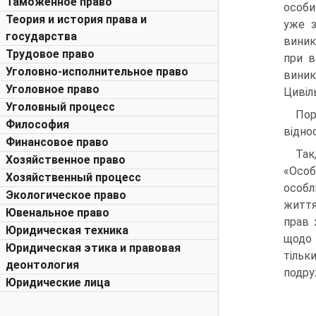
Таможенное право
особи
Теория и история права и
уже з
государства
виник
Трудовое право
при в
Уголовно-исполнительное право
виник
Уголовное право
Цивіл
Уголовный процесс
Пор
Философия
відно
Финансовое право
Так
Хозяйственное право
«Особ
Хозяйственный процесс
особл
Экологическое право
життя
Ювенальное право
прав 
Юридическая техника
щодо 
Юридическая этика и правовая
тільк
деонтология
подру
Юридические лица