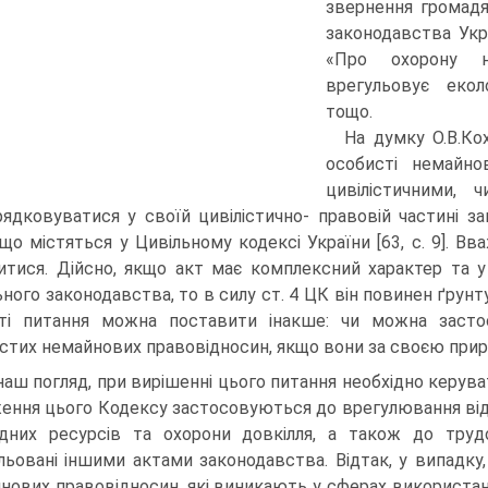
звернення громадя
законодавства Укр
«Про охорону н
врегульовує екол
тощо.
На думку О.В.Ко
особисті немайно
цивілістичними, 
рядковуватися у своїй цивілістично- правовій частині 
 що містяться у Цивільному кодексі України [63, с. 9]. 
итися. Дійсно, якщо акт має комплексний характер та у
ьного законодавства, то в силу ст. 4 ЦК він повинен ґрун
кті питання можна поставити інакше: чи можна заст
стих немайнових правовідносин, якщо вони за своєю прир
наш погляд, при вирішенні цього питання необхідно керуват
ення цього Кодексу застосовуються до врегулювання від
дних ресурсів та охорони довкілля, а також до труд
льовані іншими актами законодавства. Відтак, у випадк
нових правовідносин, які виникають у сферах використанн