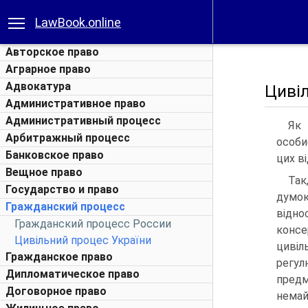
LawBook.online
Авторское право
Аграрное право
Адвокатура
Цивіл
Административное право
Административный процесс
Як 
Арбитражный процесс
особи
Банковское право
цих в
Вещное право
Так
Государство и право
думок
Гражданский процесс
відно
Гражданский процесс России
консе
Цивільний процес України
цивіл
Гражданское право
регул
Дипломатическое право
предм
Договорное право
немай