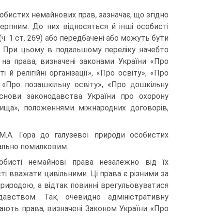
обистих немайнових прав, зазначає, що згідно
черпним. До них відносяться й інші особисті
ч. 1 ст. 269) або передбачені або можуть бути
). При цьому в подальшому переліку начебто
 на права, визначені законами України «Про
 й релігійні організації», «Про освіту», «Про
, «Про позашкільну освіту», «Про дошкільну
Основи законодавства України про охорону
ища», положеннями міжнародних договорів,
М.А. Гора до галузевої природи особистих
уально помилковим.
бисті немайнові права незалежно від їх
ті вважати цивільними. Ці права є різними за
риродою, а відтак повинні врегульовуватися
давством. Так, очевидно адміністративну
ають права, визначені Законом України «Про