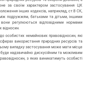
арне за своїм характером застосування ЦК
ложення інших кодексів, наприклад, ст.8 СК,
 між подружжям, батьками та дітьми, іншими
, вони регулюються відповідними нормами
х відносин.
до особистих немайнових правовідносин, які
 сферах використання природних ресурсів та
 цьому випадку застосування може мати місце
ня буде надзвичайно дискусійним та можливим
правовідносин, з яких виникатимуть особисті