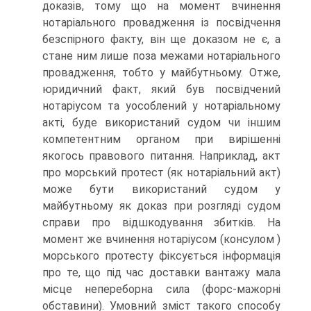
доказів, тому що на момент вчинення
нотаріального провадження із посвідчення
безспірного факту, він ще доказом не є, а
стане ним лише поза межами нотаріального
провадження, тобто у майбутньому. Отже,
юридичний факт, який був посвідчений
нотаріусом та уособлений у нотаріальному
акті, буде використаний судом чи іншим
компетентним органом при вирішенні
якогось правового питання. Наприклад, акт
про морський протест (як нотаріальний акт)
може бути використаний судом у
майбутньому як доказ при розгляді судом
справи про відшкодування збитків. На
момент же вчинення нотаріусом (консулом )
морського протесту фіксується інформація
про те, що під час доставки вантажу мала
місце непереборна сила (форс-мажорні
обставини). Умовний зміст такого способу