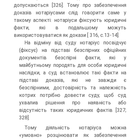
допускаються [326]. Тому про забезпечення
доказів нотаріусами слід говорити саме у
такому аспекті: нотаріуси фіксують юридичні
факти, які в подальшому можуть
використовуватися як докази [ 316, c.13-14].
На відміну від суду нотаріус посвідчує
(фіксує) на підставі безспірних офіційних
документів безспірні факти, які у
майбутньому породять для особи юридичні
наслідки, а суд встановлює такі факти на
підставі доказів, які не завжди є
безспірними, достовірність та належність
котрих потрібно довести суду, щоб суд
ухвалив рішення про наявність або
відсутність таких юридичних фактів [327;
328].
Тому діяльність нотаріуса можна
«умовно» розцінювати як забезпечення