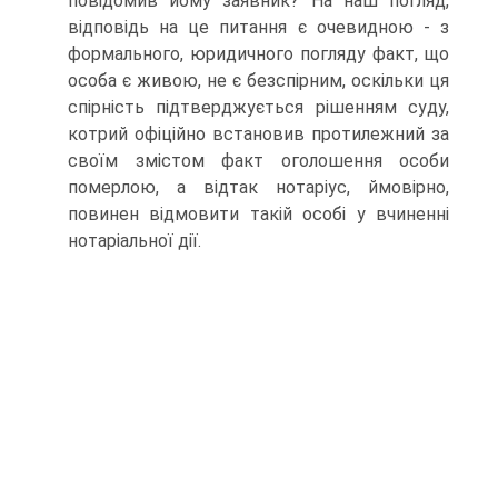
повідомив йому заявник? На наш погляд,
відповідь на це питання є очевидною - з
формального, юридичного погляду факт, що
особа є живою, не є безспірним, оскільки ця
спірність підтверджується рішенням суду,
котрий офіційно встановив протилежний за
своїм змістом факт оголошення особи
померлою, а відтак нотаріус, ймовірно,
повинен відмовити такій особі у вчиненні
нотаріальної дії.