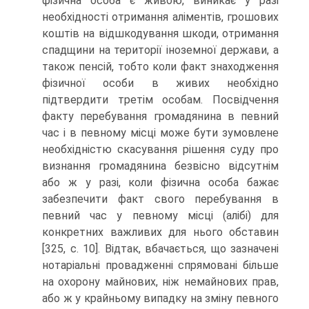
фізична особа є живою, виникає у разі
необхідності отримання аліментів, грошових
коштів на відшкодування шкоди, отримання
спадщини на території іноземної держави, а
також пенсій, тобто коли факт знаходження
фізичної особи в живих необхідно
підтвердити третім особам. Посвідчення
факту перебування громадянина в певний
час і в певному місці може бути зумовлене
необхідністю скасування рішення суду про
визнання громадянина безвісно відсутнім
або ж у разі, коли фізична особа бажає
забезпечити факт свого перебування в
певний час у певному місці (алібі) для
конкретних важливих для нього обставин
[325, с. 10]. Відтак, вбачається, що зазначені
нотаріальні провадженні спрямовані більше
на охорону майнових, ніж немайнових прав,
або ж у крайньому випадку на зміну певного