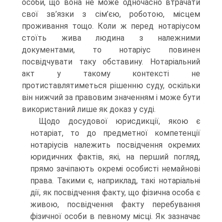
особи, що вона не може одночасно втрачати
свої зв’язки з сім’єю, роботою, місцем
проживання тощо. Коли ж перед нотаріусом
стоїть жива людина з належними
документами, то нотаріус повинен
посвідчувати таку обставину. Нотаріальний
акт у такому контексті не
протиставлятиметься рішенню суду, оскільки
він нижчий за правовим значенням і може бути
використаний лише як доказ у суді.
Щодо досудової юрисдикції, якою є
нотаріат, то до предметної компетенції
нотаріусів належить посвідчення окремих
юридичних фактів, які, на перший погляд,
прямо зачіпають окремі особисті немайнові
права. Такими є, наприклад, такі нотаріальні
дії, як посвідчення факту, що фізична особа є
живою, посвідчення факту перебування
фізичної особи в певному місці. Як зазначає