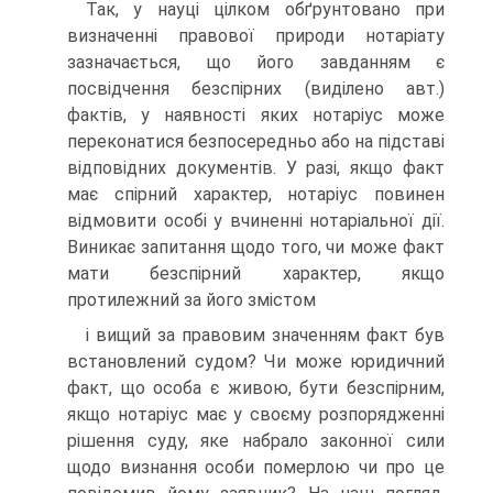
Так, у науці цілком обґрунтовано при
визначенні правової природи нотаріату
зазначається, що його завданням є
посвідчення безспірних (виділено авт.)
фактів, у наявності яких нотаріус може
переконатися безпосередньо або на підставі
відповідних документів. У разі, якщо факт
має спірний характер, нотаріус повинен
відмовити особі у вчиненні нотаріальної дії.
Виникає запитання щодо того, чи може факт
мати безспірний характер, якщо
протилежний за його змістом
і вищий за правовим значенням факт був
встановлений судом? Чи може юридичний
факт, що особа є живою, бути безспірним,
якщо нотаріус має у своєму розпорядженні
рішення суду, яке набрало законної сили
щодо визнання особи померлою чи про це