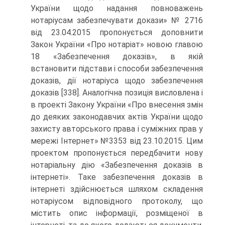
України щодо надання повноважень
нотаріусам забезпечувати докази» № 2716
від 23.04.2015 пропонується доповнити
Закон України «Про нотаріат» новою главою
18 «Забезпечення доказів», в якій
встановити підстави і способи забезпечення
доказів, дії нотаріуса щодо забезпечення
доказів [338]. Аналогічна позиція висловлена і
в проекті Закону України «Про внесення змін
до деяких законодавчих актів України щодо
захисту авторського права і суміжних прав у
мережі Інтернет» №3353 від 23.10.2015. Цим
проектом пропонується передбачити нову
нотаріальну дію «Забезпечення доказів в
інтернеті». Таке забезпечення доказів в
інтернеті здійснюється шляхом складення
нотаріусом відповідного протоколу, що
містить опис інформації, розміщеної в