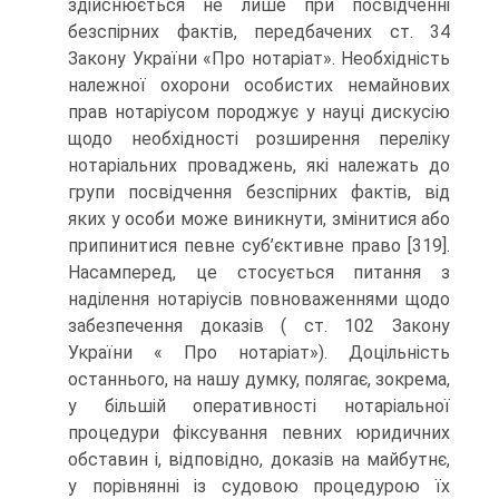
здійснюється не лише при посвідченні
безспірних фактів, передбачених ст. 34
Закону України «Про нотаріат». Необхідність
належної охорони особистих немайнових
прав нотаріусом породжує у науці дискусію
щодо необхідності розширення переліку
нотаріальних проваджень, які належать до
групи посвідчення безспірних фактів, від
яких у особи може виникнути, змінитися або
припинитися певне суб’єктивне право [319].
Насамперед, це стосується питання з
наділення нотаріусів повноваженнями щодо
забезпечення доказів ( ст. 102 Закону
України « Про нотаріат»). Доцільність
останнього, на нашу думку, полягає, зокрема,
у більшій оперативності нотаріальної
процедури фіксування певних юридичних
обставин і, відповідно, доказів на майбутнє,
у порівнянні із судовою процедурою їх