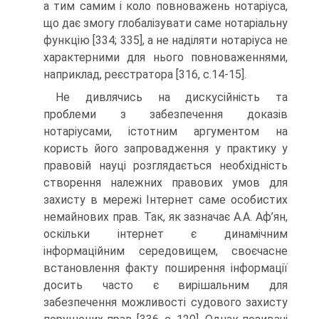
а тим самим і коло повноважень нотаріуса,
що дає змогу глобалізувати саме нотаріальну
функцію [334; 335], а не наділяти нотаріуса не
характерними для нього повноваженнями,
наприклад, реєстратора [316, с.14-15].
Не дивлячись на дискусійність та
проблеми з забезпечення доказів
нотаріусами, істотним аргументом на
користь його запровадження у практику у
правовій науці розглядається необхідність
створення належних правових умов для
захисту в мережі Інтернет саме особистих
немайнових прав. Так, як зазначає А.А. Аф’ян,
оскільки інтернет є динамічним
інформаційним середовищем, своєчасне
встановлення факту поширення інформації
досить часто є вирішальним для
забезпечення можливості судового захисту