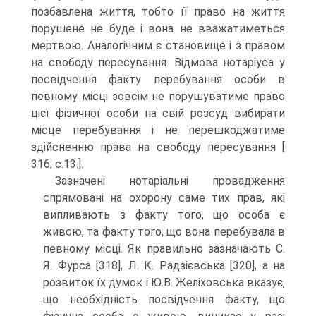
позбавлена життя, тобто її право на життя
порушене не буде і вона не вважатиметься
мертвою. Аналогічним є становище і з правом
на свободу пересування. Відмова нотаріуса у
посвідчення факту перебування особи в
певному місці зовсім не порушуватиме право
цієї фізичної особи на свій розсуд вибирати
місце перебування і не перешкоджатиме
здійсненню права на свободу пересування [
316, c.13.].
Зазначені нотаріальні провадження
спрямовані на охорону саме тих прав, які
випливають з факту того, що особа є
живою, та факту того, що вона перебувала в
певному місці. Як правильно зазначають С.
Я. Фурса [318], Л. К. Радзієвська [320], а на
розвиток їх думок і Ю.В. Желіховська вказує,
що необхідність посвідчення факту, що