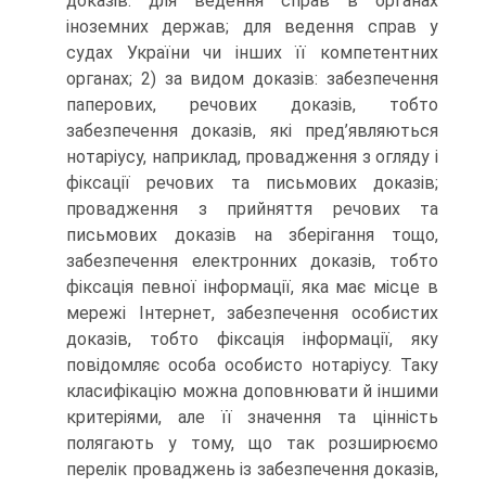
доказів: для ведення справ в органах
іноземних держав; для ведення справ у
судах України чи інших її компетентних
органах; 2) за видом доказів: забезпечення
паперових, речових доказів, тобто
забезпечення доказів, які пред’являються
нотаріусу, наприклад, провадження з огляду і
фіксації речових та письмових доказів;
провадження з прийняття речових та
письмових доказів на зберігання тощо,
забезпечення електронних доказів, тобто
фіксація певної інформації, яка має місце в
мережі Інтернет, забезпечення особистих
доказів, тобто фіксація інформації, яку
повідомляє особа особисто нотаріусу. Таку
класифікацію можна доповнювати й іншими
критеріями, але її значення та цінність
полягають у тому, що так розширюємо
перелік проваджень із забезпечення доказів,