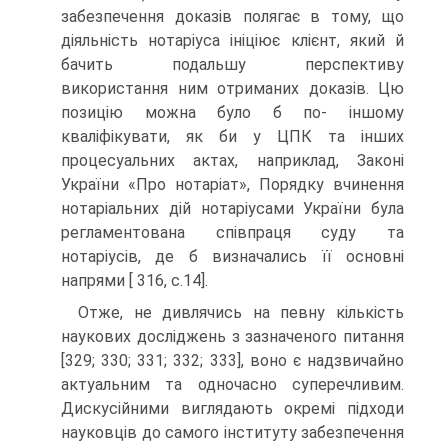
забезпечення доказів полягає в тому, що
діяльність нотаріуса ініціює клієнт, який й
бачить подальшу перспективу
використання ним отриманих доказів. Цю
позицію можна було б по- іншому
кваліфікувати, як би у ЦПК та інших
процесуальних актах, наприклад, Законі
України «Про нотаріат», Порядку вчинення
нотаріальних дій нотаріусами України була
регламентована співпраця суду та
нотаріусів, де б визначались її основні
напрями [ 316, c.14].
Отже, не дивлячись на певну кількість
наукових досліджень з зазначеного питання
[329; 330; 331; 332; 333], воно є надзвичайно
актуальним та одночасно суперечливим.
Дискусійними виглядають окремі підходи
науковців до самого інституту забезпечення