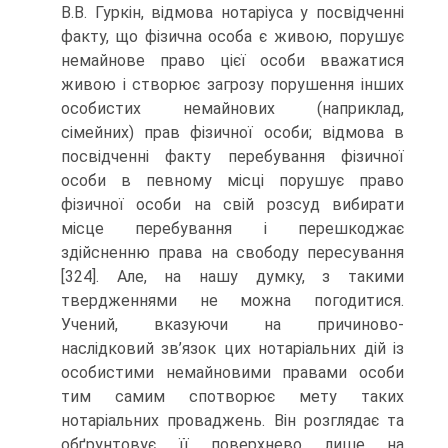
В.В. Гуркін, відмова нотаріуса у посвідченні
факту, що фізична особа є живою, порушує
немайнове право цієї особи вважатися
живою і створює загрозу порушення інших
особистих немайнових (наприклад,
сімейних) прав фізичної особи; відмова в
посвідченні факту перебування фізичної
особи в певному місці порушує право
фізичної особи на свій розсуд вибирати
місце перебування і перешкоджає
здійсненню права на свободу пересування
[324]. Але, на нашу думку, з такими
твердженнями не можна погодитися.
Учений, вказуючи на причиново-
наслідковий зв’язок цих нотаріальних дій із
особистими немайновими правами особи
тим самим спотворює мету таких
нотаріальних проваджень. Він розглядає та
обґрунтовує її поверхнево лише на