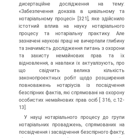
дисертаційне дослідження на тему:
«Забезпечення доказів в цивільному та
нотаріальному процесі» [321], яке здійснило
істотний вплив на науку нотаріального
процесу та нотаріальну практику. Але
зазначені наукові праці не вичерпали глибину
та значимість дослідження питань з охорони
та захисту немайнових прав та їх
відновлення, а навпаки їх актуалізують, про
що свідчить велика кількість
законопроектных робіт щодо розширення
повноважень нотаріусів із посвідчення
безспірних фактів, які спрямовані на охорону
особистих немайнових прав осіб [ 316, c.12-
13].
У науці нотаріального процесу до групи
нотаріальних проваджень, спрямованих на
посвідчення і засвідчення безспірного факту,