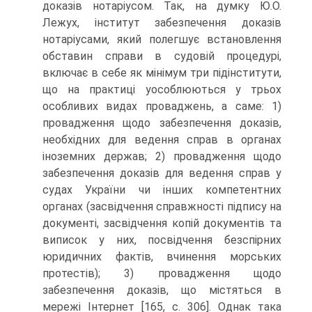
доказів нотаріусом. Так, на думку Ю.О.
Лежух, інститут забезпечення доказів
нотаріусами, який полегшує встановлення
обставин справи в судовій процедурі,
включає в себе як мінімум три підінститути,
що на практиці уособлюються у трьох
особливих видах проваджень, а саме: 1)
провадження щодо забезпечення доказів,
необхідних для ведення справ в органах
іноземних держав; 2) провадження щодо
забезпечення доказів для ведення справ у
судах України чи інших компетентних
органах (засвідчення справжності підпису на
документі, засвідчення копій документів та
виписок у них, посвідчення безспірних
юридичних фактів, вчинення морських
протестів); 3) провадження щодо
забезпечення доказів, що містяться в
мережі Інтернет [165, с. 306]. Однак така