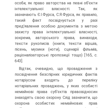
особи, як право авторства на певні об’єкти
інтелектуальної власності. Так, як
зазначають Є.І.Фурса, С.Я.Фурса, як правило,
такий факт посвідчується у разі
пред’явлення особою документів з метою
захисту права інтелектуальної власності,
зокрема, авторського права, винаходи,
тексти рукописів (книги, тексти віршів,
пісень, музики (ноти), сценарії фільмів,
раціоналізаторські пропозиції тощо) [165, с.
643].
Відтак, очевидно, що провадження з
посвідчення безспірних юридичних фактів
нотаріусом входять до переліку
нотаріальних проваджень, у яких особисті
немайнові права суб’єктів правовідносин
знаходять свою охорону. Слід зазначити, що
охорона особистих немайнових прав