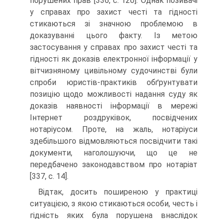
порушених прав [336, с. 120]. Однак позивачі
у справах про захист честі та гідності
стикаються зі значною проблемою в
доказуванні цього факту. Із метою
застосування у справах про захист честі та
гідності як доказів електронної інформації у
вітчизняному цивільному судочинстві були
спроби юристів-практиків обґрунтувати
позицію щодо можливості надання суду як
доказів наявності інформації в мережі
Інтернет роздруківок, посвідчених
нотаріусом. Проте, на жаль, нотаріуси
здебільшого відмовляються посвідчити такі
документи, наголошуючи, що це не
передбачено законодавством про нотаріат
[337, с. 14].
Відтак, досить поширеною у практиці
ситуацією, з якою стикаються особи, честь і
гідність яких була порушена внаслідок