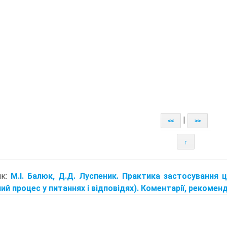
|
<<
>>
↑
ик:
М.І. Балюк, Д.Д. Луспеник. Практика застосування 
ий процес у питаннях і відповідях). Коментарії, рекомендаці