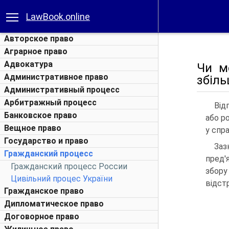
LawBook.online
Авторское право
Аграрное право
Адвокатура
Чи м
Административное право
збіль
Административный процесс
Арбитражный процесс
Від
Банковское право
або р
Вещное право
у спра
Государство и право
Заз
Гражданский процесс
пред'
Гражданский процесс России
збору
Цивільний процес України
відст
Гражданское право
Дипломатическое право
Договорное право