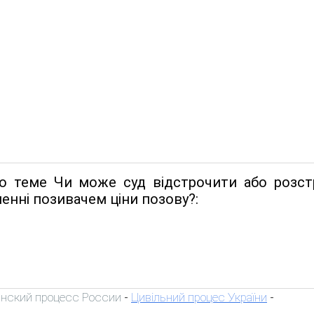
о теме Чи може суд відстрочити або розст
енні позивачем ціни позову?:
нский процесс России
Цивільний процес України
-
-