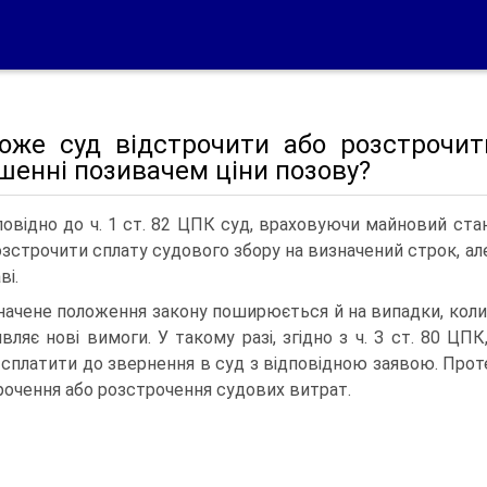
оже суд відстрочити або розстрочит
шенні позивачем ціни позову?
повідно до ч. 1 ст. 82 ЦПК суд, враховуючи майновий ст
озстрочити сплату судового збору на визначений строк, ал
ві.
начене положення закону поширюється й на випадки, коли
являє нові вимоги. У такому разі, згідно з ч. З ст. 80 ЦП
 сплатити до звернення в суд з відповідною заявою. Прот
рочення або розстрочення судових витрат.