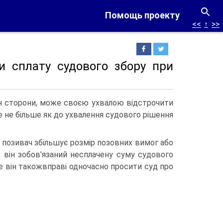
Помощь проекту
<<
↑
>>
и сплату судового збору при
ан сторони, може своєю ухвалою відстрочити
е не більше як до ухвалення судового рішення
 позивач збільшує розмір позовних вимог або
К, він зобов'язаний несплачену суму судового
е він такожвправі одночасно просити суд про