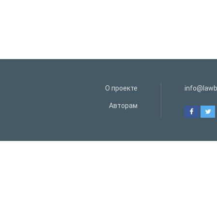
О проекте
info@lawb
Авторам