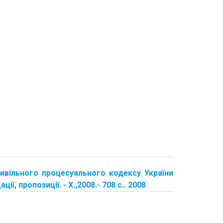
цивільного процесуального кодексу України
ї, пропозиції. - X.,2008.- 708 с.. 2008