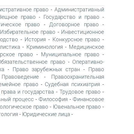
истративное право
Административный
-
Вещное право
Государство и право
-
-
ическое право
Договорное право
-
-
Избирательное право
Инвестиционное
-
-
одство
История
Конкурсное право
-
-
-
листика
Криминология
Медицинское
-
-
рское право
Муниципальное право
-
-
Обязательственное право
Оперативно-
-
ка
Право зарубежных стран
Право
-
-
Правоведение
Правоохранительная
-
-
емейное право
Судебная психиатрия
-
-
 права и государства
Трудовое право
-
-
вный процесс
Философия
Финансовое
-
-
ологическое право
Ювенальное право
-
-
тология
Юридические лица
-
-