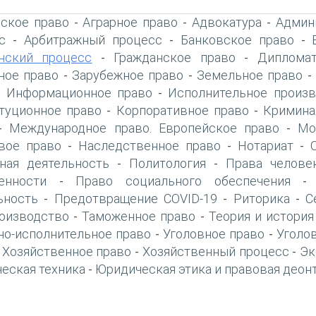
ское право
Аграрное право
Адвокатура
Админ
-
-
-
с
Арбитражный процесс
Банковское право
-
-
-
нский процесс
Гражданское право
Дипломат
-
-
ое право
Зарубежное право
Земельное право
-
-
Информационное право
Исполнительное произв
-
-
туционное право
Корпоративное право
Кримина
-
-
Международное право. Европейское право
Мо
-
-
вое право
Наследственное право
Нотариат
-
-
-
ная деятельность
Политология
Права челове
-
-
енности
Право социального обеспечения
-
ьность
Предотвращение COVID-19
Риторика
С
-
-
-
оизводство
Таможенное право
Теория и история
-
-
но-исполнительное право
Уголовное право
Уголо
-
-
Хозяйственное право
Хозяйственный процесс
Эк
-
-
-
еская техника
Юридическая этика и правовая деон
-