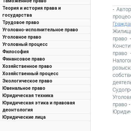
Таможенное право
Теория и история права и
Автор
-
государства
процес
Трудовое право
Гражда
Уголовно-исполнительное право
Жилищн
Уголовное право
право
Уголовный процесс
Консти
Философия
право
Финансовое право
Налого
Хозяйственное право
розыск
Хозяйственный процесс
собств
Экологическое право
деятел
Ювенальное право
Судопр
Юридическая техника
Уголов
Юридическая этика и правовая
право
деонтология
Юридич
Юридические лица