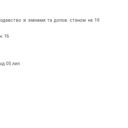
нодавство зі змінами та допов. станом на 19
н. 16
ід 05 лип.