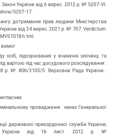
: Закон України від 6 верес. 2012 р. № 5207-VI.
s/show/5207-17.
ингу дотримання прав людини Міністерства
країни від 24 верес. 2021 р. № 707. Verdictum.
1/MVS1018.h tml.
я вимог
ду осіб, підозрюваних у вчиненні злочину, та
ід вартою під час досудового розслідування :
18 р. № 806/3105/5. Верховна Рада України :
негласних
римінальному провадженні : наказ Генеральної
рації державної прикордонної служби України,
ції України від 16 лист. 2012 р. №