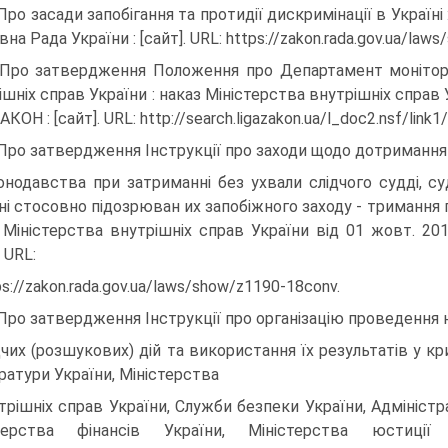
 Про засади запобігання та протидії дискримінації в Україні 
на Рада України : [сайт]. URL: https://zakon.rada.gov.ua/law
 Про затвердження Положення про Департамент монітор
шніх справ України : наказ Міністерства внутрішніх справ У
АКОН : [сайт]. URL: http://search.ligazakon.ua/l_doc2.nsf/link
 Про затвердження Інструкції про заходи щодо дотриманн
онодавства при затриманні без ухвали слідчого судді, су
ні стосовно підозрюван их запобіжного заходу - тримання п
 Міністерства внутрішніх справ України від 01 жовт. 20
. URL:
ps://zakon.rada.gov.ua/laws/show/z1190-18conv.
 Про затвердження Інструкції про організацію проведення 
дчих (розшукових) дій та використання їх результатів у к
ратури України, Міністерства
трішніх справ України, Служби безпеки України, Адмініст
стерства фінансів України, Міністерства юсти