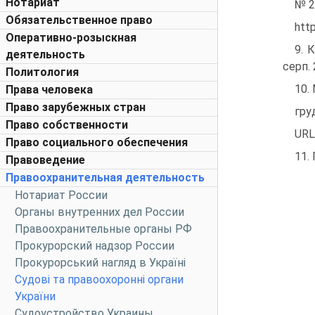
Нотариат
№ 2
Обязательственное право
htt
Оперативно-розыскная
9. 
деятельность
серп. 
Политология
10.
Права человека
Право зарубежных стран
гру
Право собственности
URL
Право социального обеспечения
11.
Правоведение
Правоохранительная деятельность
Нотариат России
Органы внутренних дел России
Правоохранительные органы РФ
Прокурорский надзор России
Прокурорський нагляд в Україні
Судові та правоохоронні органи
України
Судоустройство Украины