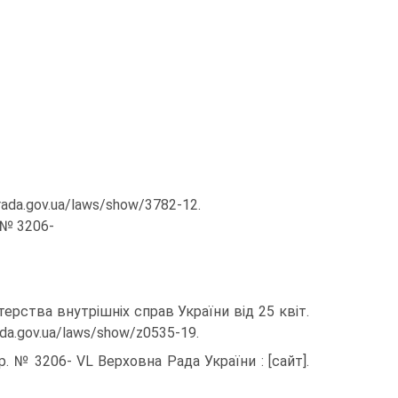
.rada.gov.ua/laws/show/3782-12.
. № 3206-
стерства внутрішніх справ України від 25 квіт.
rada.gov.ua/laws/show/z0535-19.
 р. № 3206- VL Верховна Рада України : [сайт].