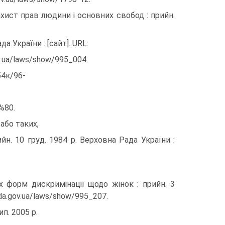
ахист прав людини і основних свобод : прийн.
а України : [сайт]. URL:
ov.ua/laws/show/995_004.
54к/96-
%80.
або таких,
йн. 10 груд. 1984 р. Верховна Рада України :
сіх форм дискримінації щодо жінок : прийн. 3
ada.gov.ua/laws/show/995_207.
п. 2005 р.