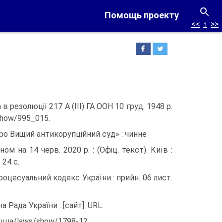
Помощь проекту
<<
↑
>>
 резолюції 217 А (III) ГА ООН 10 груд. 1948 р.
/show/995_015.
Про Вищий антикорупційний суд» : чинне
м на 14 черв. 2020 р. : (Офіц. текст). Київ :
24 с.
роцесуальний кодекс України : прийн. 06 лист.
а Рада України : [сайт]. URL:
gov.ua/laws/show/1798-12.