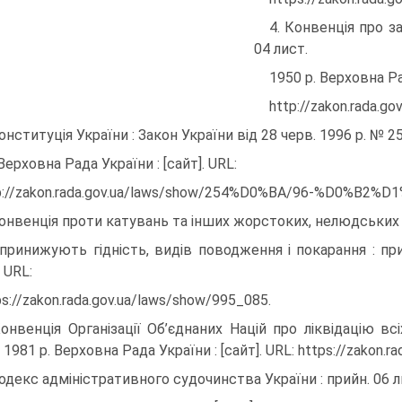
4. Конвенція про з
04 лист.
1950 р. Верховна Рад
http://zakon.rada.g
Конституція України : Закон України від 28 черв. 1996 р. № 2
 Верховна Рада України : [сайт]. URL:
p://zakon.rada.gov.ua/laws/show/254%D0%BA/96-%D0%B2%D1
Конвенція проти катувань та інших жорстоких, нелюдських 
принижують гідність, видів поводження і покарання : при
. URL:
ps://zakon.rada.gov.ua/laws/show/995_085.
Конвенція Організації Об’єднаних Націй про ліквідацію в
1981 р. Верховна Рада України : [сайт]. URL: https://zakon.r
Кодекс адміністративного судочинства України : прийн. 06 ли