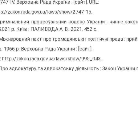
747-IV. Верховна Рада України : [сайт]. URL:
ps://zakon.rada.gov.ua/laws/show/2747-15.
Кримінальний процесуальний кодекс України : чинне зако
2021 р. Київ : ПАЛИВОДА А. В., 2021. 452 с.
 Міжнародний пакт про громадянські і політичні права : прий
д. 1966 р. Верховна Рада України : [сайт].
: http://zakon.rada.gov.ua/laws/show/995_043.
 Про адвокатуру та адвокатську діяльність : Закон України в