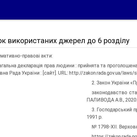
к використаних джерел до 6 розділу
мативно-правові акти:
Загальна декларація прав людини : прийнята та проголошена в
на Рада України : [сайт]. URL: http://zakon.rada.gov.ua/laws
2. Закон України «
законодавство стано
ПАЛИВОДА А.В., 2020. 
3. Господарський п
1991 р.
№ 1798-XII. Верховн
https://zakon.rada.