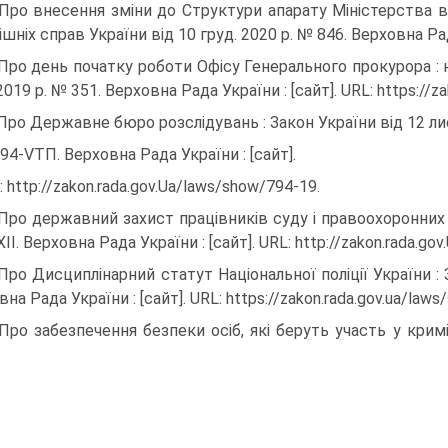
 Про внесення зміни до Структури апарату Міністерства в
шніх справ України від 10 груд. 2020 р. № 846. Верховна Рада 
 Про день початку роботи Офісу Генерального прокурора : 
2019 р. № 351. Верховна Рада України : [сайт]. URL: https://
 Про Державне бюро розслідувань : Закон України від 12 лис
94-VTΠ. Верховна Рада України : [сайт].
: http://zakon.rada.gov.Ua/laws/show/794-19.
 Про державний захист працівників суду і правоохоронних о
ІІ. Верховна Рада України : [сайт]. URL: http://zakon.rada.go
 Про Дисциплінарний статут Національної поліції України :
на Рада України : [сайт]. URL: https://zakon.rada.gov.ua/law
 Про забезпечення безпеки осіб, які беруть участь у крим