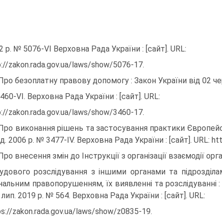
2 р. № 5076-VI Верховна Рада України : [сайт]. URL:
p://zakon.rada.gov.ua/laws/show/5076-17.
 Про безоплатну правову допомогу : Закон України від 02 че
460-VI. Верховна Рада України : [сайт]. URL:
p://zakon.rada.gov.ua/laws/show/3460-17.
 Про виконання рішень та застосування практики Європейс
д. 2006 р. № 3477-IV. Верховна Рада України : [сайт]. URL: ht
 Про внесення змін до Інструкції з організації взаємодії орг
удового розслідування з іншими органами та підрозділами
нальним правопорушенням, їх виявленні та розслідуванні :
 лип. 2019 р. № 564. Верховна Рада України : [сайт]. URL:
ps://zakon.rada.gov.ua/laws/show/z0835-19.