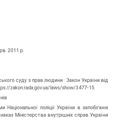
рв. 2011 р.
ького суду з прав людини : Закон України від
tps://zakon.rada.gov.ua/laws/show/3477-15.
анів
 Національної поліції України в запобіганні
 наказ Міністерства внутрішніх справ України