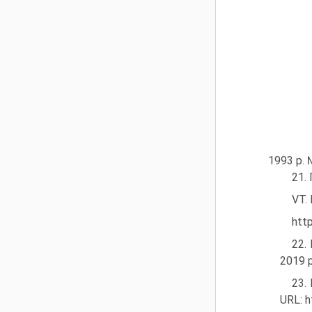
1993 р. 
21.
VT.
htt
22.
2019 р
23.
URL: h