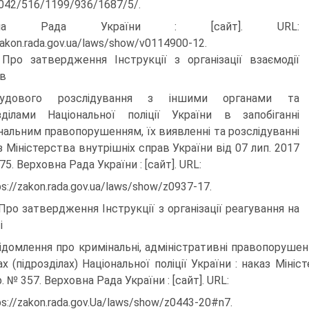
042/516/1199/936/1687/5/.
овна Рада України : [сайт]. URL:
zakon.rada.gov.ua/laws/show/v0114900-12.
 Про затвердження Інструкції з організації взаємодії
ів
судового розслідування з іншими органами та
зділами Національної поліції України в запобіганні
нальним правопорушенням, їх виявленні та розслідуванні
аз Міністерства внутрішніх справ України від 07 лип. 2017
75. Верховна Рада України : [сайт]. URL:
ps://zakon.rada.gov.ua/laws/show/z0937-17.
 Про затвердження Інструкції з організації реагування на
і
ідомлення про кримінальні, адміністративні правопорушен
ах (підрозділах) Національної поліції України : наказ Міні
. № 357. Верховна Рада України : [сайт]. URL:
ps://zakon.rada.gov.Ua/laws/show/z0443-20#n7.