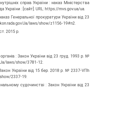
нутрішніх справ України : наказ Міністерства
України : [сайт]. URL: https://mvs.gov.ua/ua.
наказ Генеральної прокуратури України від 23
zakon.rada.gov.Ua/laws/show/z1156-19#n2.
т. 2015 р.
рганів : Закон України від 23 груд. 1993 р. №
v.Ua/laws/show/3781-12.
 Закон України від 15 бер. 2018 р. № 2337-VΠh
s/show/2337-19.
інальному судочинстві : Закон України від 23