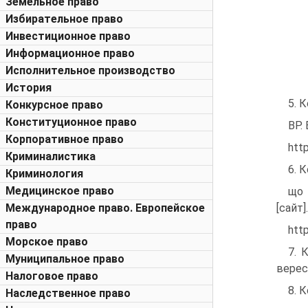
Земельное право
Избирательное право
Инвестиционное право
Информационное право
Исполнительное производство
История
5. 
Конкурсное право
Конституционное право
ВР.
Корпоративное право
htt
Криминалистика
6. 
Криминология
Медицинское право
що 
Международное право. Европейское
[сайт]
право
htt
Морское право
7. 
Муниципальное право
верес 
Налоговое право
8. 
Наследственное право