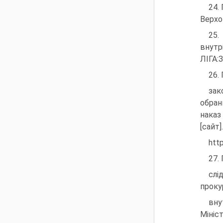
24.
Верхов
25.
внутрі
ЛІГА:З
26.
зак
обран
наказ
[сайт]
htt
27.
слі
проку
вну
Міні