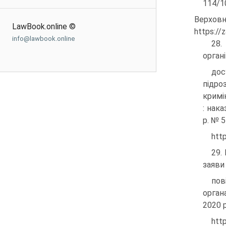
114/1
Верх
LawBook.online ©
https://
info@lawbook.online
28.
орган
до
підро
кримі
: нак
р. № 5
htt
29.
заяви 
пов
орган
2020 р
htt