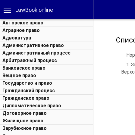
LawBook.online
Авторское право
Аграрное право
Адвокатура
Списо
Административное право
Административный процесс
Нор
Арбитражный процесс
1. 
Банковское право
Верхов
Вещное право
Государство и право
Гражданский процесс
Гражданское право
Дипломатическое право
Договорное право
Жилищное право
Зарубежное право