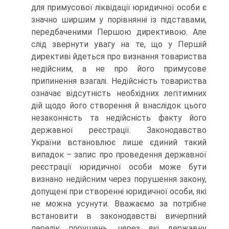
для примусової ліквідації юридичної особи є
значно ширшим у порівнянні із підставами,
передбаченими Першою директивою. Але
слід звернути увагу на те, що у Першій
директиві йдеться про визнання товариства
недійсним, а не про його примусове
припинення взагалі. Недійсність товариства
означає відсутність необхідних легітимних
дій щодо його створення й внаслідок цього
незаконність та недійсність факту його
державної реєстрації. Законодавство
України встановлює лише єдиний такий
випадок – запис про проведення державної
реєстрації юридичної особи може бути
визнано недійсним через порушення закону,
допущені при створенні юридичної особи, які
не можна усунути. Вважаємо за потрібне
встановити в законодавстві вичерпний
перелік порушень, через які державну