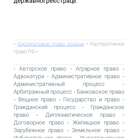
державної реєстрації:
Корпоративне право України
Корпоративное
-
-
право РФ
-
Авторское право
Аграрное право
-
-
-
Адвокатура
Административное право
-
-
Административный процесс
-
Арбитражный процесс
Банковское право
-
Вещное право
Государство и право
-
-
-
Гражданский процесс
Гражданское
-
право
Дипломатическое право
-
-
Договорное право
Жилищное право
-
-
Зарубежное право
Земельное право
-
-
Избирательное право
Инвестиционное