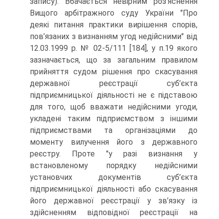
запису). Вбачається невірним роз’яснення
Вищого арбітражного суду України "Про
деякі питання практики вирішення спорів,
пов’язаних з визнанням угод недійсними" від
12.03.1999 р. № 02-5/111 [184], у п.19 якого
зазначається, що за загальним правилом
прийняття судом рішення про скасування
державної реєстрації суб’єкта
підприємницької діяльності не є підставою
для того, щоб вважати недійсними угоди,
укладені таким підприємством з іншими
підприємствами та організаціями до
моменту вилучення його з державного
реєстру. Проте "у разі визнання у
встановленому порядку недійсними
установчих документів суб’єкта
підприємницької діяльності або скасування
його державної реєстрації у зв’язку із
здійсненням відповідної реєстрації на