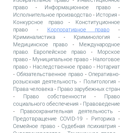
-
право
Информационное право
-
-
Исполнительное производство
История
-
-
Конкурсное право
Конституционное
-
право
Корпоративное право
-
-
Криминалистика
Криминология
-
-
Медицинское право
Международное
-
право. Европейское право
Морское
-
право
Муниципальное право
Налоговое
-
-
право
Наследственное право
Нотариат
-
-
Обязательственное право
Оперативно-
-
-
розыскная деятельность
Политология
-
-
Права человека
Право зарубежных стран
-
Право собственности
Право
-
-
социального обеспечения
Правоведение
-
Правоохранительная деятельность
-
-
Предотвращение COVID-19
Риторика
-
-
Семейное право
Судебная психиатрия
-
-