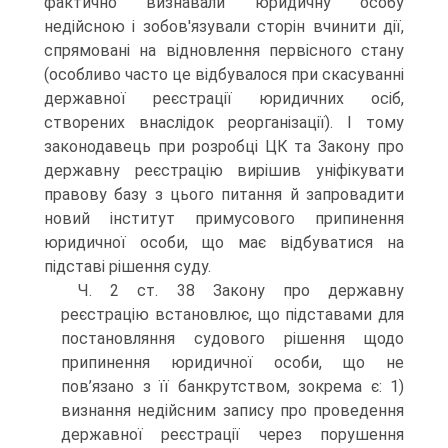
фактично визнавали юридичну особу
недійсною і зобов'язували сторін вчинити дії,
спрямовані на відновлення первісного стану
(особливо часто це відбувалося при скасуванні
державної реєстрації юридичних осіб,
створених внаслідок реорганізації). І тому
законодавець при розробці ЦК та Закону про
державну реєстрацію вирішив уніфікувати
правову базу з цього питання й запровадити
новий інститут примусового припинення
юридичної особи, що має відбуватися на
підставі рішення суду.
Ч. 2 ст. 38 Закону про державну
реєстрацію встановлює, що підставами для
постановляння судового рішення щодо
припинення юридичної особи, що не
пов’язано з її банкрутством, зокрема є: 1)
визнання недійсним запису про проведення
державної реєстрації через порушення