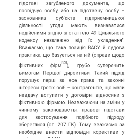
підставі загубленого документа, що
посвідчує особу, або на підставну особу –
засновника суб’єкта підприємницької
діяльності угоди мають визнаватися
недійсними згідно зі статтею 49 Цивільного
кодексу незалежно від їх укладення".
Вважаємо, що така позиція ВАСУ й судова
практика, що базується на ній (справи щодо
[32]
фіктивних фірм
), грубо суперечить
вимогам Першої директиви. Такий підхід
порушує перш за все права та законні
інтереси третіх осіб – контрагентів, що мали
невдачу вступити у договірні відносини з
фіктивною фірмою. Незважаючи на зміни у
чинному законодавстві, правові підстави
для застосування подібного підходу
збереглися (ст. 207 ГК). Тому вважаємо за
необхідне внести відповідні корективи у