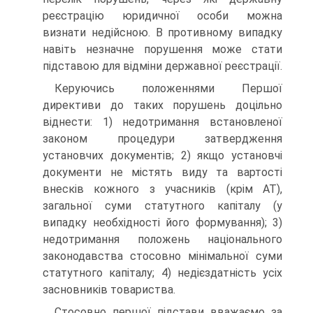
реєстрацію юридичної особи можна
визнати недійсною. В противному випадку
навіть незначне порушення може стати
підставою для відміни державної реєстрації.
Керуючись положеннями Першої
директиви до таких порушень доцільно
віднести: 1) недотримання встановленої
законом процедури затвердження
установчих документів; 2) якщо установчі
документи не містять виду та вартості
внесків кожного з учасників (крім АТ),
загальної суми статутного капіталу (у
випадку необхідності його формування); 3)
недотримання положень національного
законодавства стосовно мінімальної суми
статутного капіталу; 4) недієздатність усіх
засновників товариства.
Стосовно першої підстави вважаємо за