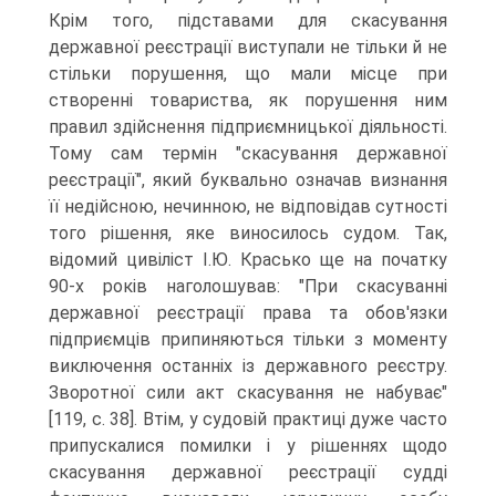
Крім того, підставами для скасування
державної реєстрації виступали не тільки й не
стільки порушення, що мали місце при
створенні товариства, як порушення ним
правил здійснення підприємницької діяльності.
Тому сам термін "скасування державної
реєстрації", який буквально означав визнання
її недійсною, нечинною, не відповідав сутності
того рішення, яке виносилось судом. Так,
відомий цивіліст І.Ю. Красько ще на початку
90-х років наголошував: "При скасуванні
державної реєстрації права та обов'язки
підприємців припиняються тільки з моменту
виключення останніх із державного реєстру.
Зворотної сили акт скасування не набуває"
[119, c. 38]. Втім, у судовій практиці дуже часто
припускалися помилки і у рішеннях щодо
скасування державної реєстрації судді