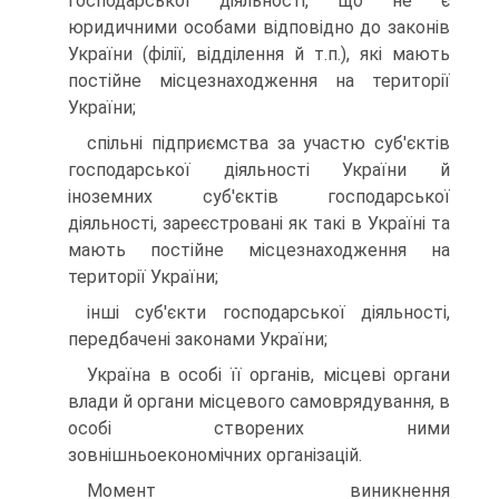
господарської діяль­ності, що не є
юридичними особами відповідно до законів
України (філії, відділення й т.п.), які мають
постійне місцезнаходження на території
України;
спільні підприємства за участю суб'єктів
господарської діяль­ності України й
іноземних суб'єктів господарської
діяльності, за­реєстровані як такі в Україні та
мають постійне місцезнаходження на
території України;
інші суб'єкти господарської діяльності,
передбачені законами України;
Україна в особі її органів, місцеві органи
влади й органи місцево­го самоврядування, в
особі створених ними
зовнішньоекономічних організацій.
Момент виникнення