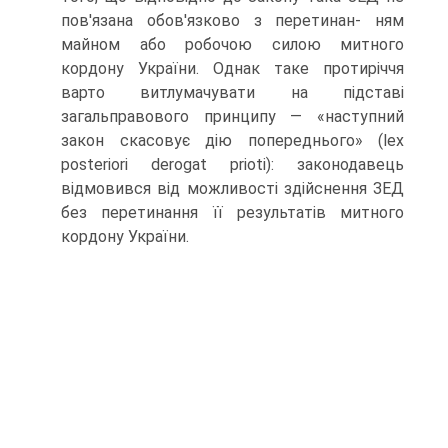
пов'язана обов'язково з перетинан- ням
майном або робочою силою митного
кордону України. Однак таке протиріччя
варто витлумачувати на підставі
загальправового принципу — «наступний
закон скасовує дію попереднього» (lex
posteriori derogat prioti): законодавець
відмовився від можливості здійснення ЗЕД
без перетинання її результатів митного
кордону України.