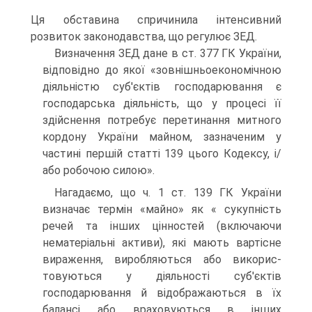
Ця обставина спричинила інтенсивний
розвиток законодавства, що регулює ЗЕД.
Визначення ЗЕД дане в ст. 377 ГК України,
відповідно до якої «зовнішньоекономічною
діяльністю суб'єктів господарювання є
господарська діяльність, що у процесі її
здійснення потребує пере­тинання митного
кордону України майном, зазначеним у
частині першій статті 139 цього Кодексу, і/
або робочою силою».
Нагадаємо, що ч. 1 ст. 139 ГК України
визначає термін «майно» як « сукупність
речей та інших цінностей (включаючи
нематеріальні активи), які мають вартісне
вираження, виробляються або викорис­
товуються у діяльності суб'єктів
господарювання й відображаються в їх
балансі або враховуються в інших