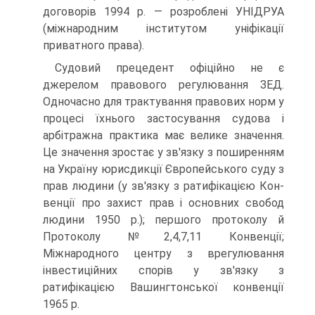
до­говорів 1994 р. — розроблені УНІДРУА
(міжнародним інститутом уніфікації
приватного права).
Судовий прецедент офіційно не є
джерелом правового регулюван­ня ЗЕД.
Одночасно для трактування правових норм у
процесі їхнього застосування судова і
арбітражна практика має велике значення.
Це значення зростає у зв'язку з поширенням
на Україну юрисдикції Європейського суду з
прав людини (у зв'язку з ратифікацією Кон­
венції про захист прав і основних свобод
людини 1950 р.); першого протоколу й
Протоколу №2,4,7,11 Конвенції;
Міжнародного цент­ру з врегулювання
інвестиційних спорів у зв'язку з
ратифікацією Вашингтонської конвенції
1965 р.