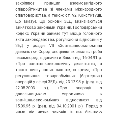
закріплює принцип взаємовигідного
співробітництва зі членами міжнародного
співтовариства, а також ст. 92 Конституції,
що вказує, що основи ЗЕД визначаються
винятково законами України. Господарський
кодекс України займає тут місце головного
акта законодавства, регулюючи відносини у
ЗЕД у розділі VII «Зовнішньоекономічна
діяльність». Серед спеціальних законів треба
насамперед відзначити Закон від 16.04.91 р.
«Про зовнішньоекономічну діяльність», а
також низку інших законів, зокрема, «Про
регулювання товарообмінних (бартер­них)
операцій у сфері ЗЕД» від 23.12.98 р. (ред. від
22.05.2003 р.), «Про операції з
давальницькою сировиною в
зовнішньоекономічних відносинах» від
15.09.95 р. (ред. від 04.10.2001 р.). Поряд з
ними діє низка законів із ще більшою