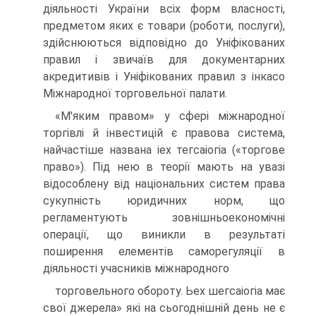
діяльності України всіх форм власності,
пред­метом яких є товари (роботи, послуги),
здійснюються відповідно до Уніфікованих
правил і звичаїв для документарних
акредитивів і Уніфікованих правил з інкасо
Міжнародної торговельної палати.
«М'яким правом» у сфері міжнародної
торгівлі й інвестицій є правова система,
найчастіше названа іех тегсаіогіа («торгове
пра­во»). Під нею в теорії мають на увазі
відособлену від національних систем права
сукупність юридичних норм, що
регламентують зо­внішньоекономічні
операції, що виникли в результаті
поширення елементів саморегуляції в
діяльності учасників міжнародного
торговельного обороту. Ьех шегсаіогіа має
свої джерела» які на сьогоднішній день не є