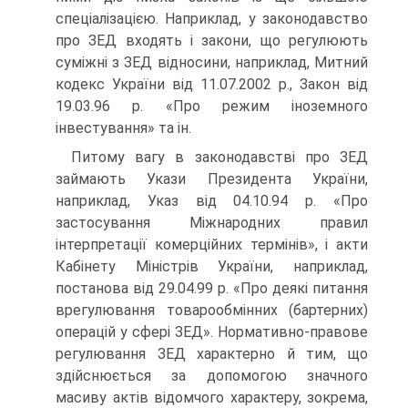
спеціалізацією. Наприклад, у за­конодавство
про ЗЕД входять і закони, що регулюють
суміжні з ЗЕД відносини, наприклад, Митний
кодекс України від 11.07.2002 р., Закон від
19.03.96 р. «Про режим іноземного
інвестування» та ін.
Питому вагу в законодавстві про ЗЕД
займають Укази Президента України,
наприклад, Указ від 04.10.94 р. «Про
застосування Між­народних правил
інтерпретації комерційних термінів», і акти
Кабі­нету Міністрів України, наприклад,
постанова від 29.04.99 р. «Про деякі питання
врегулювання товарообмінних (бартерних)
операцій у сфері ЗЕД». Нормативно-правове
регулювання ЗЕД характерно й тим, що
здійснюється за допомогою значного
масиву актів відом­чого характеру, зокрема,