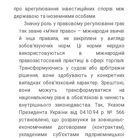
про врегулювання інвестиційних спорів між
державою та іноземними особами.
Значну роль у правовому регулюванні грає
так зване «м'яке право» — міжнародні звичаї
й інші правила, не закріплені у ви­гляді
зобов'язуючих норм. Ці норми нерідко
використовуються в міжнародній
правозастосовній практиці в сфері торгівлі.
Трансформуючись у судові або арбітражні
рішення, вони здобувають у кон­кретних
випадках обов'язковий характер. Зрештою,
вони можуть трансформуватися на
національному рівні в обов'язкові в чинність
внутрішнього законодавства. Так, Указом
Президента України від 04.10.94 р. № 566
установлено, що розрахунки за зовнішньо­
економічними договорами (контрактам),
укладеними суб'єктами підприємницької