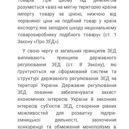
товарів. При цьому під демпінгом
розуміється «ввіз на митну територію країни
імпорту товару за ціною, нижчою від
порівняної ціни на подібний товар у країні
експорту, яке за­подіює шкоду національному
товаровиробнику подібного товару» (ст. 1
Закону «Про ЗЕД»).
У свою чергу із загальних принципів ЗЕД
випливають принципи державного
регулювання ЗЕД (ст. 8 Закону), які
ґрунтуються на сформованій системі та
структурі державного регулювання ЗЕД на
території України. Державне регулювання
ЗЕД повинне забезпечу­вати: захист
економічних інтересів України й законних
інтересів суб'єктів ЗЕД, створення рівних
можливостей для розвитку підпри-
ємницької діяльності, заохочення
конкуренції та обмеження моно­полізму в