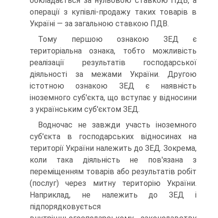
обкладається за нульовою ставкою ПДВ, а
операції з купівлі-продажу таких товарів в
Україні — за загальною ставкою ПДВ.
Тому першою ознакою ЗЕД є
територіальна ознака, тобто мож­ливість
реалізації результатів господарської
діяльності за межами України. Другою
істотною ознакою ЗЕД є наявність
іноземного суб'єкта, що вступає у відносини
з українським суб'єктом ЗЕД.
Водночас не завжди участь іноземного
суб'єкта в господарських відносинах на
території України належить до ЗЕД. Зокрема,
коли така діяльність не пов'язана з
переміщенням товарів або результа­тів робіт
(послуг) через митну територію України.
Наприклад, не належить до ЗЕД і
підпорядковується