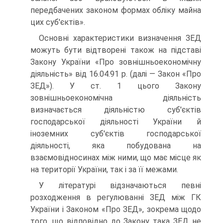
передбачених законом формах обліку майна
цих суб'єктів».
Основні характеристики визначення ЗЕД
можуть бути відтворені також на підставі
Закону України «Про зовнішньоекономічну
ді­яльність» від 16.04.91 р. (далі — Закон «Про
ЗЕД»). У ст. 1 цього Закону
зовнішньоекономічна діяльність
визначається діяльністю суб'єктів
господарської діяльності України й
іноземних суб'єктів господарської
діяльності, яка побудована на
взаємовідносинах між ними, що має місце як
на території України, так і за її межами.
У літературі відзначаються певні
розходження в регулюванні ЗЕД між ГК
України і Законом «Про ЗЕД», зокрема щодо
того, що відповідно до Закону така ЗЕД не