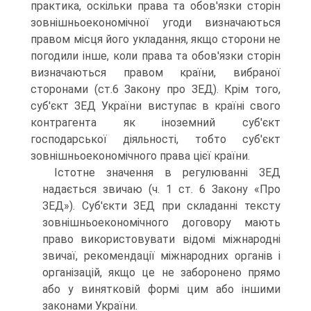
практика, оскільки права та обов'язки сторін
зовнішньоекономічної угоди визначаються
правом місця його укладання, якщо сторони не
погодили інше, коли права та обов'язки сторін
визначаються правом країни, вибраної
сторонами (ст.6 Закону про ЗЕД). Крім того,
суб'єкт ЗЕД України виступає в країні свого
контрагента як іноземний суб'єкт
господарської діяльності, тобто суб'єкт
зовніш­ньоекономічного права цієї країни.
Істотне значення в регулюванні ЗЕД
надається звичаю (ч. 1 ст. 6 Закону «Про
ЗЕД»). Суб'єкти ЗЕД при складанні тексту
зовнішньо­економічного договору мають
право використовувати відомі між­народні
звичаї, рекомендації міжнародних органів і
організацій, якщо це не заборонено прямо
або у винятковій формі цим або іншими
законами України.