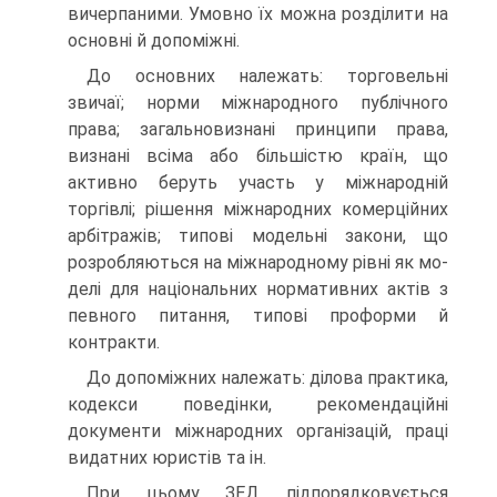
вичерпаними. Умовно їх можна розділити на
основні й допоміжні.
До основних належать: торговельні
звичаї; норми міжнародного публічного
права; загальновизнані принципи права,
визнані всі­ма або більшістю країн, що
активно беруть участь у міжнародній
торгівлі; рішення міжнародних комерційних
арбітражів; типові модельні закони, що
розробляються на міжнародному рівні як мо­
делі для національних нормативних актів з
певного питання, типові проформи й
контракти.
До допоміжних належать: ділова практика,
кодекси поведінки, рекомендаційні
документи міжнародних організацій, праці
ви­датних юристів та ін.
При цьому ЗЕД підпорядковується