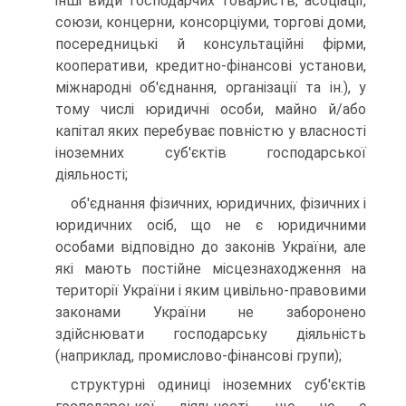
інші види господарчих товариств, асоціації,
союзи, концерни, консорціуми, торгові доми,
посередницькі й консультаційні фірми,
кооперативи, кредитно-фінансові установи,
міжнародні об'єднання, організації та ін.), у
тому числі юридичні особи, майно й/або
капітал яких перебуває повністю у власності
іноземних суб'єктів господар­ської
діяльності;
об'єднання фізичних, юридичних, фізичних і
юридичних осіб, що не є юридичними
особами відповідно до законів України, але
які мають постійне місцезнаходження на
території України і яким цивільно-правовими
законами України не заборонено
здійснювати господарську діяльність
(наприклад, промислово-фінансові групи);
структурні одиниці іноземних суб'єктів