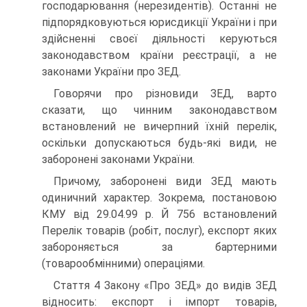
господарювання (нерезидентів). Останні не
підпо­рядковуються юрисдикції України і при
здійсненні своєї діяльності керуються
законодавством країни реєстрації, а не
законами України про ЗЕД.
Говорячи про різновиди ЗЕД, варто
сказати, що чинним за­конодавством
встановлений не вичерпний їхній перелік,
оскільки допускаються будь-які види, не
заборонені законами України.
Причому, заборонені види ЗЕД мають
одиничний характер. Зо­крема, постановою
КМУ від 29.04.99 р. Й 756 встановлений
Перелік товарів (робіт, послуг), експорт яких
забороняється за бартерними
(товарообмінними) операціями.
Стаття 4 Закону «Про ЗЕД» до видів ЗЕД
відносить: експорт і імпорт товарів,