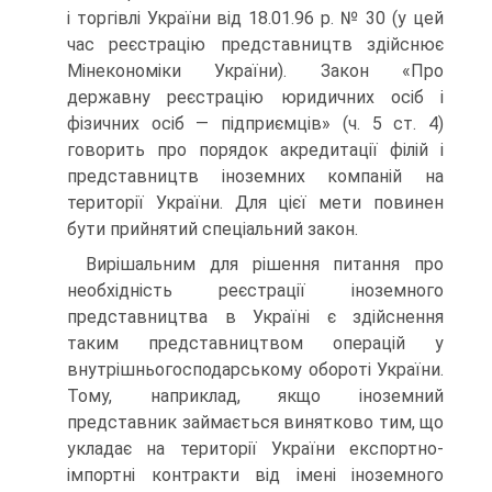
і торгівлі України від 18.01.96 р. № 30 (у цей
час реєстрацію представництв здійснює
Мінекономіки України). Закон «Про
державну реєстрацію юридичних осіб і
фізичних осіб — підприємців» (ч. 5 ст. 4)
говорить про порядок акредитації філій і
представництв іноземних компа­ній на
території України. Для цієї мети повинен
бути прийнятий спеціальний закон.
Вирішальним для рішення питання про
необхідність реєстрації іноземного
представництва в Україні є здійснення
таким представ­ництвом операцій у
внутрішньогосподарському обороті України.
Тому, наприклад, якщо іноземний
представник займається винятко­во тим, що
укладає на території України експортно-
імпортні контр­акти від імені іноземного