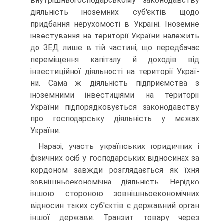
внутрішньогосподарському законодавству
діяльність іноземних суб'єктів щодо
придбання не­рухомості в Україні. Іноземне
інвестування на території України належить
до ЗЕД лише в тій частині, що передбачає
переміщення капіталу й доходів від
інвестиційної діяльності на території Украї­
ни. Сама ж діяльність підприємства з
іноземними інвестиціями на території
України підпорядковується законодавству
про господар­ську діяльність у межах
України.
Наразі, участь українських юридичних і
фізичних осіб у госпо­дарських відносинах за
кордоном завжди розглядається як їхня
зовнішньоекономічна діяльність. Нерідко
іншою стороною зовніш­ньоекономічних
відносин таких суб'єктів є державний орган
іншої держави. Транзит товару через