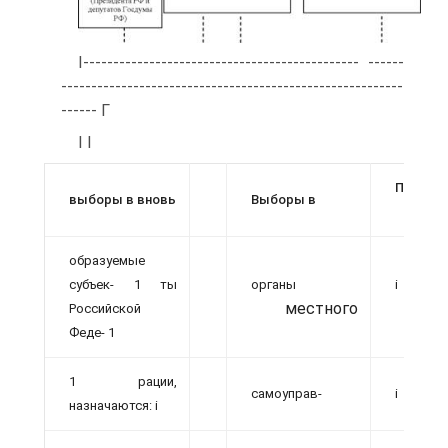
I---------------------------------------------- ------
---------------------------------------------------------
------ Г
I I
П
выборы в вновь
Выборы в
і
образуемые
субъек- 1 ты
органы
і
местного
і
Российской
Феде- 1
1 рации,
самоуправ-
і
назначаются: і