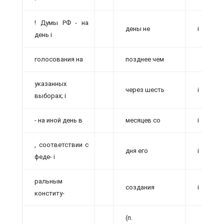
! Думы РФ - на
дены не
і
день і
голосования на
позднее чем
указанных
через шесть
і
выборах; і
- на иной день в
месяцев со
і
, соответствии с
дня его
і
феде- і
ральным
создания
і
конститу-
(п.