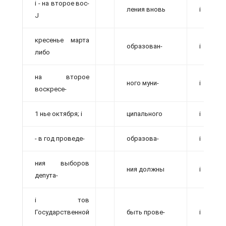
і - на второе вос-
ления вновь
і
J
кресенье марта
образован-
і
либо
на второе
ного муни-
і
воскресе-
1 нье октября; і
ципального
і
- в год проведе-
образова-
і
ния выборов
ния должны
і
депута-
і тов
Государственной
быть прове-
і
.