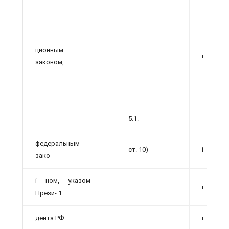
ционным
і
законом,
5.1.
федеральным
ст. 10)
і
зако-
і ном, указом
і
Прези- 1
дента РФ
і