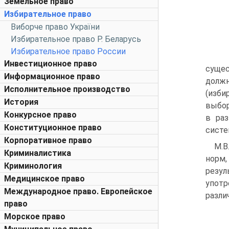
Земельное право
Избирательное право
Виборче право України
Избирательное право Р. Беларусь
Избирательное право России
Инвестиционное право
сущес
Информационное право
долж
Исполнительное производство
(изби
История
выбор
Конкурсное право
в раз
Конституционное право
систе
Корпоративное право
М.В
Криминалистика
норм,
Криминология
резу
Медицинское право
употр
Международное право. Европейское
разли
право
Морское право