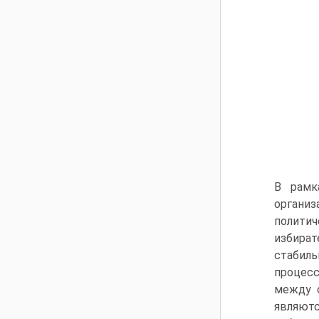
В рамк
организ
полити
избират
стабиль
процесс
между с
являютс