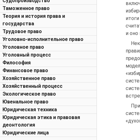
Судопроизводство
включ
Таможенное право
избир
Теория и история права и
итоги
государства
счита
Трудовое право
и оно
Уголовно-исполнительное право
Нек
Уголовное право
прави
Уголовный процесс
предо
Философия
модел
Финансовое право
«изби
Хозяйственное право
систе
Хозяйственный процесс
систе
Экологическое право
встре
Ювенальное право
При
Юридическая техника
систе
Юридическая этика и правовая
«духо
деонтология
Юридические лица