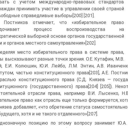
овать с учетом международно-правовых стандартов
раждан принимать участие в управлении своей страной
вободные справедливые выборы[200] [201].
. Постников отмечает, что «избирательное право
рядочивает процесс воспроизводства на
ратической выборной основе органов государственной
и и органов местного самоуправления»[202].
еделяя место избирательного права в системе права,
ы высказывают разные точки зрения. О.Е. Кутафин, М.В.
й, Е.И. Колюшин, Ю.И. Лейбо, Л.М. Энтин, А.В. Иванч
тутом, частью конституционного права[203], А.Е. Постнико
раслью конституционного права (С.Д. Князев — государ
итуционного (государственного) права[204] [205]). Не
тоятельной отрасли права, например В.И. Лысенко, Н.В.
ательное право как отрасль еще только формируется, хот
Князев добавляет, «что обретение статуса самостоятельно
будущего, хотя и не такого отдаленного»[207].
днозначную позицию по этому вопросу занимает Ю.А. 