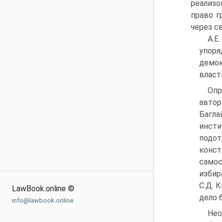
реализ
право г
через с
А.Е
упо
демок
власт
Опр
автор
Багла
инсти
подот
конст
самос
избир
С.Д. 
LawBook.online ©
дело 
info@lawbook.online
Нео