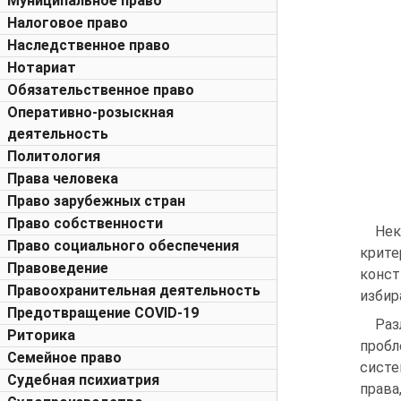
Муниципальное право
Налоговое право
Наследственное право
Нотариат
Обязательственное право
Оперативно-розыскная
деятельность
Политология
Права человека
Право зарубежных стран
Право собственности
Нек
Право социального обеспечения
крит
Правоведение
конс
Правоохранительная деятельность
избир
Предотвращение COVID-19
Раз
Риторика
пробл
Семейное право
систе
Судебная психиатрия
права