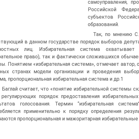
самоуправления, пр
Российской Федера
субъектов Российс
образований.
Так, по мнению С.
твующий в данном государстве порядок выборов депут
ностных лиц. Избирательная система охватывает
рательное право), так и фактически сложившихся обычае
ы. Понятием «избирательная система», отмечает автор,
ных странах модели организации и проведения выбор
ма, пропорциональная избирательная система и др.1
. Баглай считает, что «понятие избирательной системы 
 регулирующих порядок предоставления избирательных
льтатов голосования. Термин “избирательная систе
ебляется применительно к порядку определения резул
чаются пропорциональная и мажоритарная избирательные