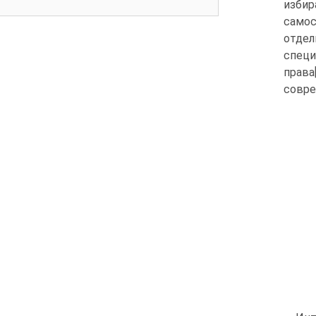
изби
самос
отдел
специ
права
совре