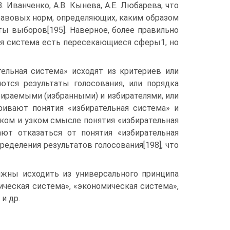
 Иванченко, А.В. Кынева, А.Е. Любарева, что
равовых норм, определяющих, каким образом
ы выборов[195]. Наверное, более правильно
ая система есть пересекающиеся сферы1, но
ельная система» исходят из критериев или
ются результаты голосования, или порядка
ираемыми (избранными) и избирателями, или
ривают понятия «избирательная система» и
ком и узком смысле понятия «избирательная
гают отказаться от понятия «избирательная
ределения результатов голосования[198], что
лжны исходить из универсального принципа
ическая система», «экономическая система»,
и др.