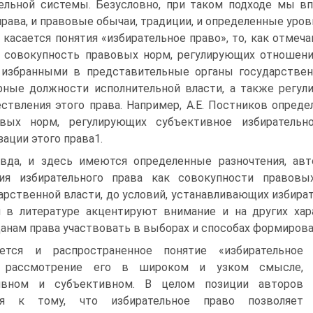
ельной системы. Безусловно, при таком подходе мы в
рава, и правовые обычаи, традиции, и определенные уров
 касается понятия «избирательное право», то, как отмеч
 совокупность правовых норм, регулирующих отношени
избранными в представительные органы государственн
ные должности исполнительной власти, а также регул
ствления этого права. Например, А.Е. Постников опреде
овых норм, регулирующих субъективное избирательн
зации этого права1.
вда, и здесь имеются определенные разночтения, авт
тия избирательного права как совокупности правов
арственной власти, до условий, устанавливающих избира
 в литературе акцентируют внимание и на других хар
анам права участвовать в выборах и способах формирова
ается и распространенное понятие «избирательное
, рассмотрение его в широком и узком смысле,
ивном и субъективном. В целом позиции авторов
ся к тому, что избирательное право позволяет