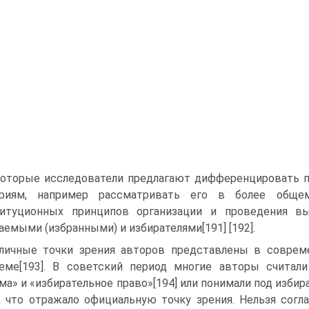
оторые исследователи предлагают дифференцировать п
ериям, например рассматривать его в более обще
титуционных принципов организации и проведения в
аемыми (избранными) и избирателями[191] [192].
личные точки зрения авторов представлены в соврем
еме[193]. В советский период многие авторы считал
ма» и «избирательное право»[194] или понимали под изби
, что отражало официальную точку зрения. Нельзя согла