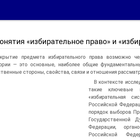
Понятия «избирательное право» и «изб
крытие предмета избирательного права возможно чер
ории — это основные, наиболее общие фундаментальн
твенные стороны, свойства, связи и отношения рассматр
В контексте иссл
такие ключевые п
«избирательная си
Российской Федерац
порядок выборов Пр
Государственной Д
Федерации, орган
Российской Фед