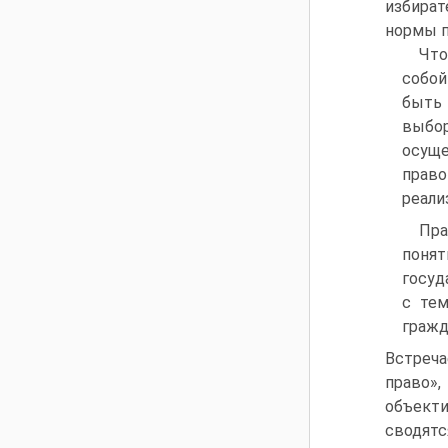
избират
нормы п
Что
собой
быть 
выбор
осуще
прав
реали
Пра
поня
госуд
с тем
гражд
Встреч
право»
объект
сводят