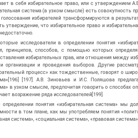
ает в себя избирательное право, или с утверждением А.В.
ательная система (в узком смысле) есть совокупность п
 голосования избирателей трансформируются в результат
ть утверждение, что избирательное право и избирательн
 недостаточно.
оторые исследователи в определении понятия «избират
л, принципов, способов, с помощью которых определя
ставления избирательных прав, или отношения между изб
и организации и проведения выборов. Другие рассмат
рательный процесс» как тождественные, говорят о широ
ма»[196] [197]. А.В. Зиновьев и И.С. Поляшова предла
ма» в узком смысле, предпочитая говорить о способах оп
чает возражение ряда исследователей[199].
 определении понятия «избирательная система» мы до
мности в том плане, как мы употребляем понятия «полит
вная система», «социальная система», «правовая система» 