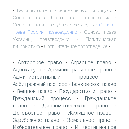
Безопасность в чрезвычайных ситуациях
-
-
Основы права Казахстана, правоведение
-
Основы права Республики Беларусь
Основы
-
права России, правоведение
Основы права
-
Украины, правоведение
Политическая
-
лингвистика
Сравнительное правоведение
-
-
Авторское право
Аграрное право
-
-
-
Адвокатура
Административное право
-
-
Административный процесс
-
Арбитражный процесс
Банковское право
-
Вещное право
Государство и право
-
-
-
Гражданский процесс
Гражданское
-
право
Дипломатическое право
-
-
Договорное право
Жилищное право
-
-
Зарубежное право
Земельное право
-
-
Избирательное право
Инвестиционное
-