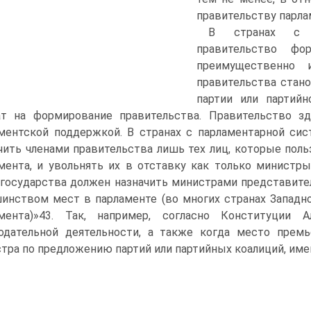
правительству парла
В странах с п
правительство фо
преимущественно 
правительства стан
партии или партийн
т на формирование правительства. Правительство зд
ментской поддержкой. В странах с парламентарной сис
чить членами правительства лишь тех лиц, которые по
мента, и увольнять их в отставку как только министр
 государства должен назначить министрами представителе
инством мест в парламенте (во многих странах Западн
амента)»43. Так, например, согласно Конституции 
одательной деятельности, а также когда место премь
тра по предложению партий или партийных коалиций, име