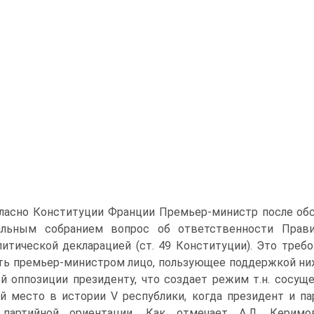
гласно Конституции Франции Премьер-министр после об
альным собранием вопрос об ответственности Прави
итической декларацией (ст. 49 Конституции). Это тре
ть премьер-министром лицо, пользующее поддержкой ни
й оппозиции президенту, что создает режим т.н. сосущ
 место в истории V республики, когда президент и п
 партийной ориентации. Как отмечает А.Д. Керимо