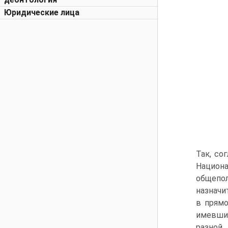
Юридические лица
Так, со
Национ
общепол
назначи
в прямо
имевший
разной