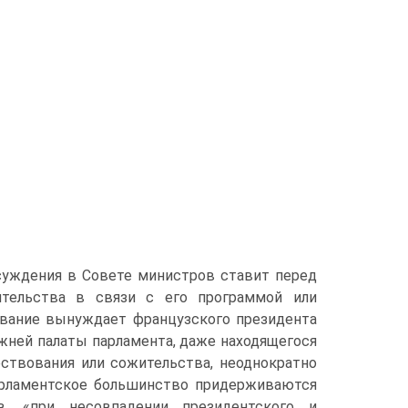
суждения в Совете министров ставит перед
тельства в связи с его программой или
бование вынуждает французского президента
жней палаты парламента, даже находящегося
ествования или сожительства, неоднократно
арламентское большинство придерживаются
в, «при несовпадении президентского и