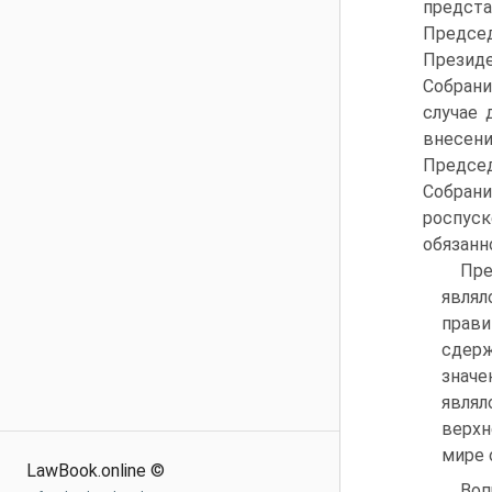
предс
Предсе
Президе
Собран
случае 
внесен
Предсе
Собран
роспуск
обязанн
Пре
являл
прави
сдерж
значе
являл
верхн
мире 
LawBook.online ©
Воп