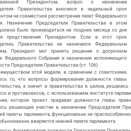
тавленной Президентом, вопрос о назначении
дателя Правительства вносился в недельный срок
нтом на совместное рассмотрение палат Федерального
ия. Назначение Председателя Правительства в этом
должно было производиться не позднее месяца со дня
ия представления Президентом. Если в этот срок
датель Правительства не назначался Федеральным
ием, Президент мог принять решение о досрочном
е Федерального Собрания и назначении исполняющего
ости Председателя Правительства (ст. 106)
имуществом этой модели, в сравнении с советскими,
ось то, что вопросы формирования должности главы
тельства, а значит и правительства в целом, решались
ск и противовесов, с использованием института парламе
нии, которое проект придавал должности главы пра
ось решающее участие в назначении Председателя Пра
ей палаты парламента, функционально не приспособленно
обыкновенно вверяется нижней палате парламента.
росы формирования должности Председателя Правитель