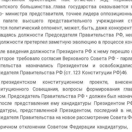
нтского большинства...глава государства оказывается
- министра представителя, точнее лидера оппозиционн
 палате высшего представительного учреждения с
тся политический оппонент, может, быть, даже конкурен
ащаясь должности Председателя Правительства РФ, не
должности претерпел заметную эволюцию в процессе ко
ле введения должности Президента РФ к нему перешло 
оторое требовало согласия Верховного Совета РФ - парл
ительства назначались Президентом и освобождал
едателя Правительства РФ (ст. 123 Конституции РФ)46.
президентском конституционном проекте, внесе
титуционного Совещания, вопросы формирования гл
ом. Председатель Правительства РФ • должен был назн
после представления ему кандидатуры Президентом РФ
датуры, представленной Президентом, последний в не
едателя Правительства на новое рассмотрение Совета Ф
оричном отклонении Советом Федерации кандидатуры,