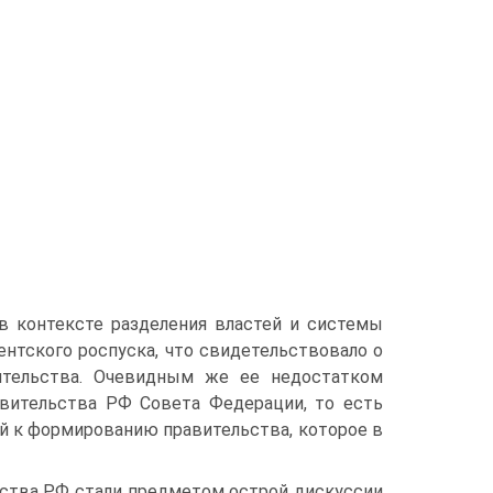
 в контексте разделения властей и системы
нтского роспуска, что свидетельствовало о
вительства. Очевидным же ее недостатком
вительства РФ Совета Федерации, то есть
й к формированию правительства, которое в
ства РФ стали предметом острой дискуссии