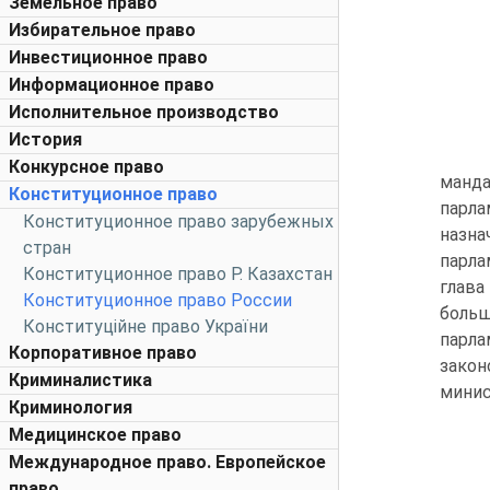
Земельное право
Избирательное право
Инвестиционное право
Информационное право
Исполнительное производство
История
Конкурсное право
манда
Конституционное право
парла
Конституционное право зарубежных
назна
стран
парла
Конституционное право Р. Казахстан
глава
Конституционное право России
больш
Конституційне право України
парл
Корпоративное право
закон
Криминалистика
минис
Криминология
Медицинское право
Международное право. Европейское
право