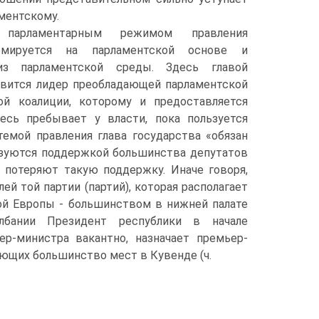
ментскому.
арламентарным режимом правления
рмируется на парламентской основе и
из парламентской среды. Здесь главой
овится лидер преобладающей парламентской
ой коалиции, которому и предоставляется
есь пребывает у власти, пока пользуется
темой правления глава государства «обязан
льзуются поддержкой большинства депутатов
ы потеряют такую поддержку. Иначе говоря,
й той партии (партий), которая располагает
ой Европы - большинством в нижней палате
Албании Президент республики в начале
ер-министра вакантно, назначает премьер-
ющих большинство мест в Кувенде (ч.