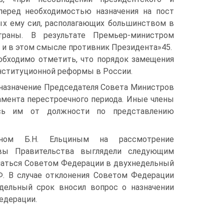
 перед необходимостью назначения на пост
ых ему сил, располагающих большинством в
траны. В результате Премьер-министром
т и в этом смысле противник Президента»45.
обходимо отметить, что порядок замещения
нституционной реформы в России.
назначение Председателя Совета Министров
амента перестроечного периода. Иные члены
ись им от должности по представлению
нном Б.Н. Ельциным на рассмотрение
авы Правительства выглядели следующим
ачаться Советом Федерации в двухнедельный
. В случае отклонения Советом Федерации
дельный срок вносил вопрос о назначении
едерации.