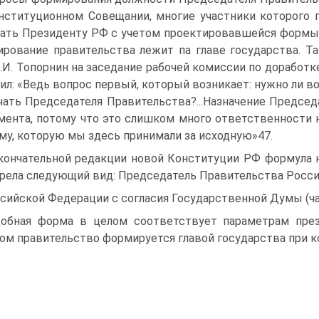
нституционном Совещании, многие участники которого 
ать Президенту РФ с учетом проектировавшейся формы 
рование правительства лежит па главе государства. Та
.И. Топорнин на заседание рабочей комиссии по доработк
ил: «Ведь вопрос первый, который возникает: нужно ли 
чать Председателя Правительства?...Назначение Предсе
мента, потому что это слишком много ответственности н
му, которую мы здесь принимали за исходную»47.
кончательной редакции новой Конституции РФ формула 
рела следующий вид: Председатель Правительства Росс
сийской Федерации с согласия Государственной Думы (ча
обная форма в целом соответствует параметрам прези
ом правительство формируется главой государства при к