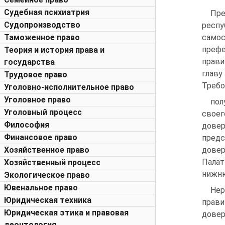
Судебная психиатрия
Пре
Судопроизводство
респ
Таможенное право
само
префе
Теория и история права и
прави
государства
главу
Трудовое право
Требо
Уголовно-исполнительное право
Уголовное право
пол
Уголовный процесс
своег
Философия
довер
Финансовое право
предс
Хозяйственное право
довер
Палат
Хозяйственный процесс
нижню
Экологическое право
Ювенальное право
Нер
Юридическая техника
прави
Юридическая этика и правовая
довер
деонтология