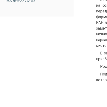
info@lawbook.online
на Ко
перед
форми
РАН Б
замет
назна
парла
систе
В о
приоб
Рос
Под
котор