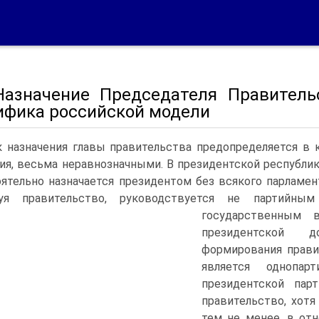
 Назначение Председателя Правитель
ифика российской модели
 назначения главы правительства предопределяется в 
ия, весьма неравнозначными. В президентской республике
ятельно назначается президентом без всякого парламент
уя правительство, руководствуется не партийны
государственным в
президентской д
формирования прави
является однопар
президентской пар
правительство, хотя
тем не менее, в от