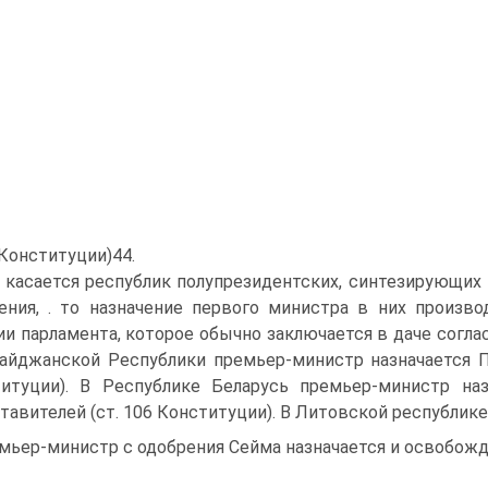
 Конституции)44.
 касается республик полупрезидентских, синтезирующих 
ения, . то назначение первого министра в них производ
ии парламента, которое обычно заключается в даче соглас
айджанской Республики премьер-министр назначается П
итуции). В Республике Беларусь премьер-министр на
тавителей (ст. 106 Конституции). В Литовской республике
мьер-министр с одобрения Сейма назначается и освобож