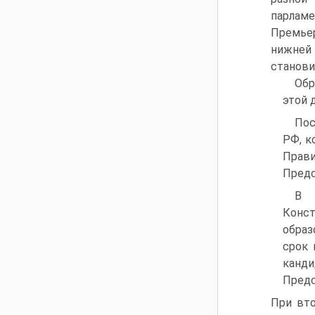
парламе
Премьер
нижней
станови
Обр
этой 
Пос
РФ, к
Прав
Предс
В 
Конс
образ
срок 
канди
Предс
При вт