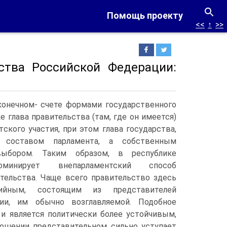
Помощь проекту
<<
↑
>>
ства Российской Федерации:
конечном- счете формами государственного
 глава правительства (там, где он имеется)
ского участия, при этом глава государства,
м составом парламента, а собственным
ыбором.
Таким образом, в республике
оминирует внепарламентский способ
тельства. Чаще всего правительство здесь
тийным, состоящим из представителей
тии, им обычно возглавляемой. Подобное
 и является политически более устойчивым,
ношении представительном сильно уступает