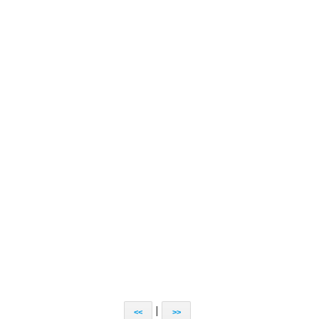
|
<<
>>