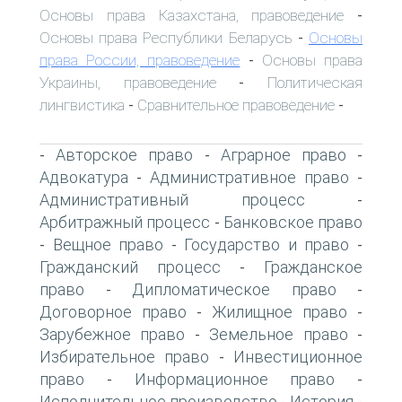
Основы права Казахстана, правоведение
-
Основы права Республики Беларусь
Основы
-
права России, правоведение
Основы права
-
Украины, правоведение
Политическая
-
лингвистика
Сравнительное правоведение
-
-
Авторское право
Аграрное право
-
-
-
Адвокатура
Административное право
-
-
Административный процесс
-
Арбитражный процесс
Банковское право
-
Вещное право
Государство и право
-
-
-
Гражданский процесс
Гражданское
-
право
Дипломатическое право
-
-
Договорное право
Жилищное право
-
-
Зарубежное право
Земельное право
-
-
Избирательное право
Инвестиционное
-
право
Информационное право
-
-
Исполнительное производство
История