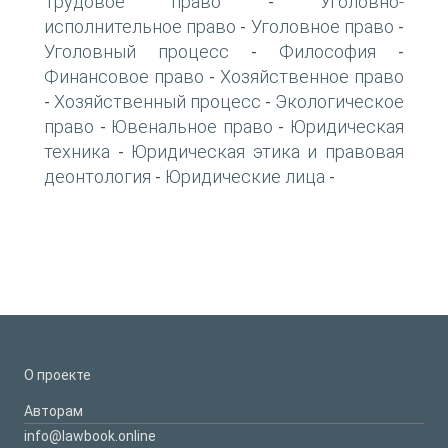
Трудовое право
Уголовно-
-
исполнительное право
Уголовное право
-
-
Уголовный процесс
Философия
-
-
Финансовое право
Хозяйственное право
-
Хозяйственный процесс
Экологическое
-
-
право
Ювенальное право
Юридическая
-
-
техника
Юридическая этика и правовая
-
деонтология
Юридические лица
-
-
О проекте
Авторам
info@lawbook.online