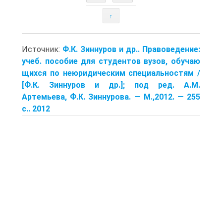
↑
Источник:
Ф.К. Зиннуров и др.. Правоведение:
учеб. пособие для студентов вузов, обу­чаю
щихся по неюридическим специальностям /
[Ф.К. Зинну­ров и др.]; под ред. А.М.
Артемьева, Ф.К. Зиннурова. — М.,2012. — 255
с.. 2012